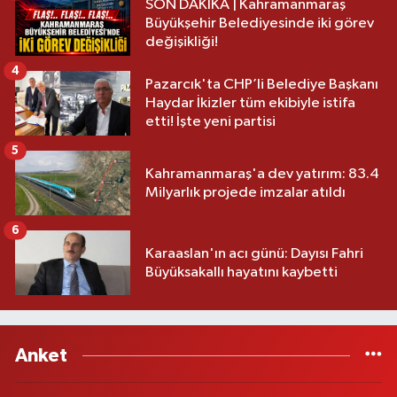
SON DAKİKA | Kahramanmaraş
Büyükşehir Belediyesinde iki görev
değişikliği!
4
Pazarcık'ta CHP’li Belediye Başkanı
Haydar İkizler tüm ekibiyle istifa
etti! İşte yeni partisi
5
Kahramanmaraş'a dev yatırım: 83.4
Milyarlık projede imzalar atıldı
6
Karaaslan'ın acı günü: Dayısı Fahri
Büyüksakallı hayatını kaybetti
Anket