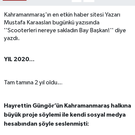
SAĞLIK
Kahramanmaraş'ın en etkin haber sitesi Yazarı
Mustafa Karaaslan bugünkü yazısında
EĞİTİM
''Scooterleri nereye sakladın Bay Başkan!'' diye
yazdı.
BÖLGE
KEŞFET
YIL 2020...
POPÜLER
Tam tamına 2 yıl oldu…
DÜNYA
TREND
Hayrettin Güngör’ün Kahramanmaraş halkına
büyük proje söylemi ile kendi sosyal medya
MEDYA
hesabından şöyle seslenmişti:
OTOMOTİV