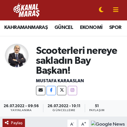
CANLI YAYIN
Kahramanmaraş Nöbetçi Eczaneler
KAHRAMANMARAŞ
GÜNCEL
EKONOMİ
SPOR
KAHRAMANMARAŞ
Kahramanmaraş Hava Durumu
Scooterleri nereye
GÜNCEL
Kahramanmaraş Namaz Vakitleri
sakladın Bay
SPOR
Kahramanmaraş Trafik Yoğunluk Haritası
Başkan!
SİYASET
Süper Lig Puan Durumu ve Fikstür
MUSTAFA KARAASLAN
EKONOMİ
Tüm Manşetler
26.07.2022 - 09:56
26.07.2022 - 10:11
51
GÜNDEM
Son Dakika Haberleri
YAYINLANMA
GÜNCELLEME
PAYLAŞIM
MAGAZİN
Haber Arşivi
Paylaş
-
+
A
A