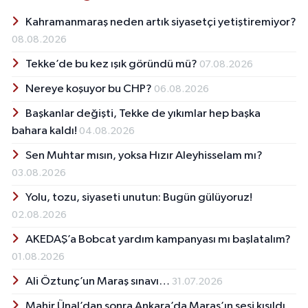
Kahramanmaraş neden artık siyasetçi yetiştiremiyor?
08.08.2026
Tekke’de bu kez ışık göründü mü?
07.08.2026
Nereye koşuyor bu CHP?
06.08.2026
Başkanlar değişti, Tekke de yıkımlar hep başka
bahara kaldı!
04.08.2026
Sen Muhtar mısın, yoksa Hızır Aleyhisselam mı?
03.08.2026
Yolu, tozu, siyaseti unutun: Bugün gülüyoruz!
02.08.2026
AKEDAŞ’a Bobcat yardım kampanyası mı başlatalım?
01.08.2026
Ali Öztunç’un Maraş sınavı…
31.07.2026
Mahir Ünal’dan sonra Ankara’da Maraş’ın sesi kısıldı