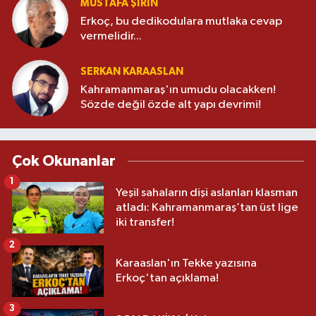
MUSTAFA ŞİRİN
Erkoç, bu dedikodulara mutlaka cevap
vermelidir...
SERKAN KARAASLAN
Kahramanmaraş'ın umudu olacakken!
Sözde değil özde alt yapı devrimi!
Çok Okunanlar
1
Yeşil sahaların dişi aslanları klasman
atladı: Kahramanmaraş’tan üst lige
iki transfer!
2
Karaaslan'ın Tekke yazısına
Erkoç'tan açıklama!
3