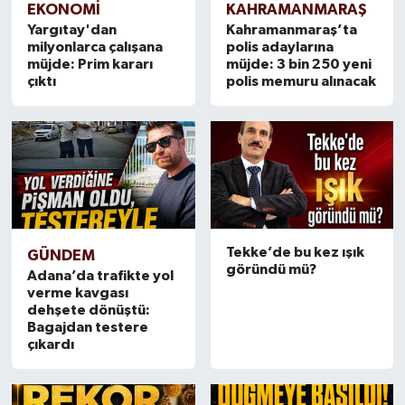
EKONOMI
KAHRAMANMARAŞ
Yargıtay'dan
Kahramanmaraş’ta
TEKNOLOJİ
milyonlarca çalışana
polis adaylarına
müjde: Prim kararı
müjde: 3 bin 250 yeni
çıktı
polis memuru alınacak
YAŞAM
KÜLTÜR SANAT
Tekke’de bu kez ışık
GÜNDEM
göründü mü?
Adana’da trafikte yol
verme kavgası
dehşete dönüştü:
Bagajdan testere
çıkardı