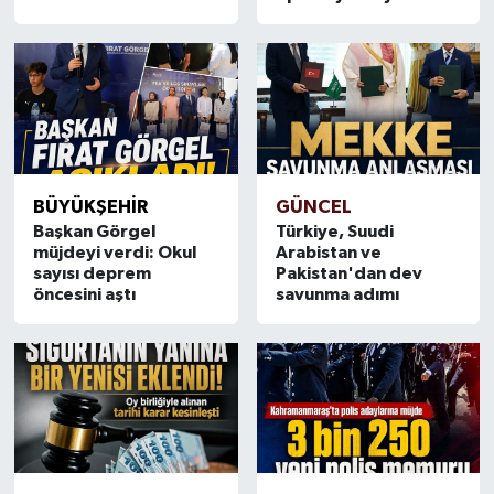
SAĞLIK
EĞİTİM
BÖLGE
BÜYÜKŞEHİR
GÜNCEL
KEŞFET
Başkan Görgel
Türkiye, Suudi
müjdeyi verdi: Okul
Arabistan ve
POPÜLER
sayısı deprem
Pakistan'dan dev
öncesini aştı
savunma adımı
DÜNYA
TREND
MEDYA
OTOMOTİV