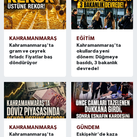
KAHRAMANMARAŞ
EĞİTİM
Kahramanmaraş'ta
Kahramanmaraş'ta
gram ve çeyrek
okullarda yeni
fırladı: Fiyatlar baş
dönem: Düğmeye
döndürüyor
basıldı, 3 bakanlık
devrede!
KAHRAMANMARAŞ
GÜNDEM
Kahramanmaraş'ta
Eskişehir'de kaza