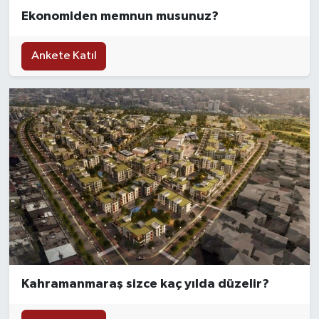
Ekonomiden memnun musunuz?
SAĞLIK
Ankete Katıl
EĞİTİM
BÖLGE
KEŞFET
POPÜLER
DÜNYA
TREND
MEDYA
Kahramanmaraş sizce kaç yılda düzelir?
OTOMOTİV