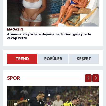
MAGAZİN
M
Acımasız eleştirilere dayanamadı: Georgina pozla
Al
cevap verdi
ol
TREND
POPÜLER
KEŞFET
SPOR