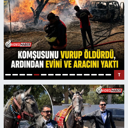
SAĞLIK
EĞİTİM
BÖLGE
KEŞFET
POPÜLER
T
DÜNYA
TREND
MEDYA
OTOMOTİV