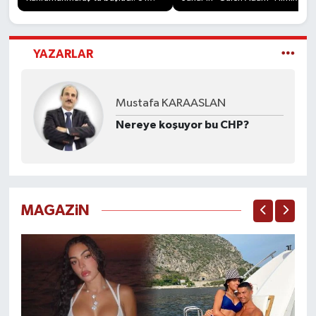
ülkeden 175 sporcu pedal
Ankara'da Gerçek Oldu
çeviriyor
YAZARLAR
Mustafa KARAASLAN
Nereye koşuyor bu CHP?
MAGAZiN