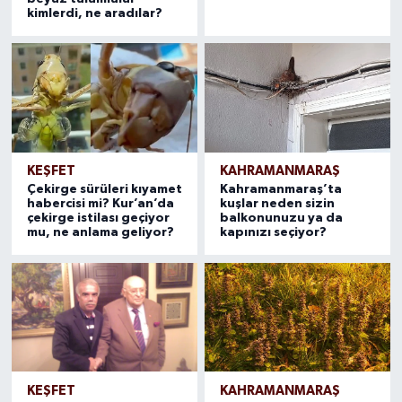
kimlerdi, ne aradılar?
KEŞFET
KAHRAMANMARAŞ
Çekirge sürüleri kıyamet
Kahramanmaraş’ta
habercisi mi? Kur’an’da
kuşlar neden sizin
çekirge istilası geçiyor
balkonunuzu ya da
mu, ne anlama geliyor?
kapınızı seçiyor?
KEŞFET
KAHRAMANMARAŞ