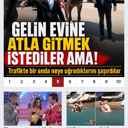
TEKNOLOJİ
YAŞAM
KÜLTÜR SANAT
1
2
3
4
5
6
7
8
9
10