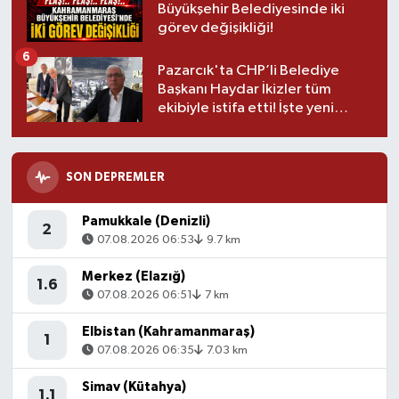
Büyükşehir Belediyesinde iki
görev değişikliği!
6
Pazarcık'ta CHP’li Belediye
Başkanı Haydar İkizler tüm
ekibiyle istifa etti! İşte yeni
partisi
SON DEPREMLER
Pamukkale (Denizli)
2
07.08.2026 06:53
9.7 km
Merkez (Elazığ)
1.6
07.08.2026 06:51
7 km
Elbistan (Kahramanmaraş)
1
07.08.2026 06:35
7.03 km
Simav (Kütahya)
1.1