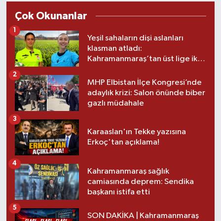
Çok Okunanlar
1
Yeşil sahaların dişi aslanları
klasman atladı:
Kahramanmaraş’tan üst lige iki
transfer!
2
MHP Elbistan İlçe Kongresi’nde
adaylık krizi: Salon önünde biber
gazlı müdahale
3
Karaaslan'ın Tekke yazısına
Erkoç'tan açıklama!
4
Kahramanmaraş sağlık
camiasında deprem: Sendika
başkanı istifa etti
5
SON DAKİKA | Kahramanmaraş