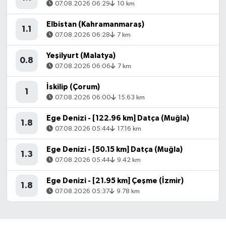
07.08.2026 06:29
10 km
Elbistan (Kahramanmaraş)
1.1
07.08.2026 06:28
7 km
Yeşilyurt (Malatya)
0.8
07.08.2026 06:06
7 km
İskilip (Çorum)
1
07.08.2026 06:00
15.63 km
Ege Denizi - [122.96 km] Datça (Muğla)
1.8
07.08.2026 05:44
17.16 km
Ege Denizi - [50.15 km] Datça (Muğla)
1.3
07.08.2026 05:44
9.42 km
Ege Denizi - [21.95 km] Çeşme (İzmir)
1.8
07.08.2026 05:37
9.78 km