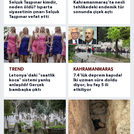
Selçuk Taşpınar kimdir,
Kahramanmaraş'ta nesli
neden öldü? Isparta
tehlikedeki endemik tür
siyasetinin çınarı Selçuk
sonunda çiçek açtı
Taşpınar vefat etti
TREND
KAHRAMANMARAŞ
Letonya'daki "saatlik
7.4'lük deprem kapıda!
koca" sistemi yanlış
İki uzman süre doldu
anlaşıldı! Gerçek
diyor, bu fay 5 ili
bambaşka çıktı
etkiliyor