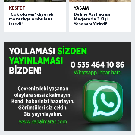
KEŞFET
YAŞAM
'Çok ölü var' diyerek
Define Avı Faciası:
mezarlığa ambulans
Mağarada 3 Kişi
istedi!
Yaşamını Yitirdi!