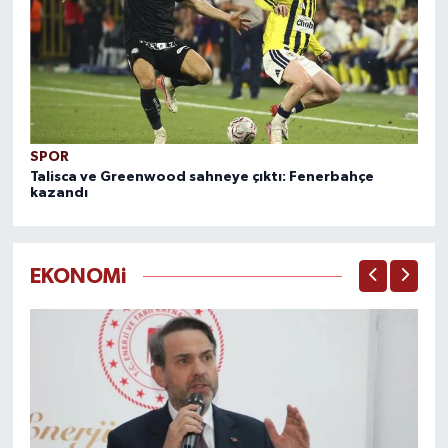
SPOR
S
Talisca ve Greenwood sahneye çıktı: Fenerbahçe
Tr
kazandı
İs
EKONOMi