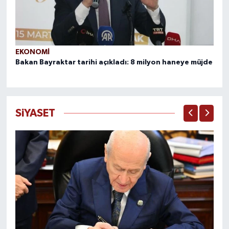
EKONOMI
EK
Bakan Bayraktar tarihi açıkladı: 8 milyon haneye müjde
Pi
ha
SiYASET