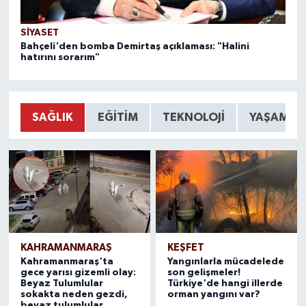
SIYASET
SI
Bahçeli'den bomba Demirtaş açıklaması: "Halini
Te
hatırını sorarım"
SAĞLIK
EĞİTİM
TEKNOLOJİ
YAŞAM
KAHRAMANMARAŞ
KEŞFET
Kahramanmaraş'ta
Yangınlarla mücadelede
gece yarısı gizemli olay:
son gelişmeler!
Beyaz Tulumlular
Türkiye'de hangi illerde
sokakta neden gezdi,
orman yangını var?
beyaz tulumlular