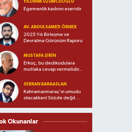
YILDIRIM ÜZÜMCÜOĞLU
Egemenlik kadının eseridir
AV. ABDULSAMED ÖRNEK
2025 Yılı Birleşme ve
Devralma Görünüm Raporu
MUSTAFA ŞİRİN
Erkoç, bu dedikodulara
mutlaka cevap vermelidir...
SERKAN KARAASLAN
Kahramanmaraş'ın umudu
olacakken! Sözde değil
özde alt yapı devrimi!
ok Okunanlar