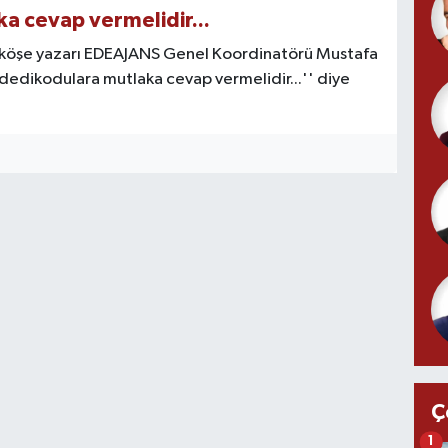
a cevap vermelidir...
i köşe yazarı EDEAJANS Genel Koordinatörü Mustafa
 dedikodulara mutlaka cevap vermelidir...'' diye
Ç
1