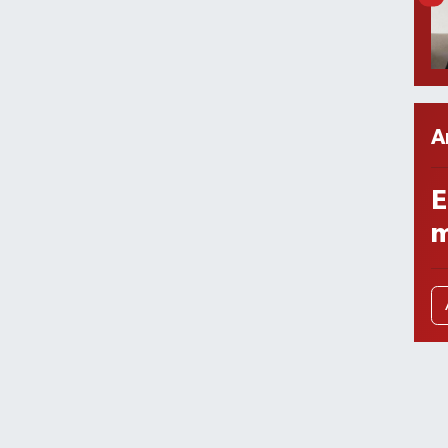
A
E
m