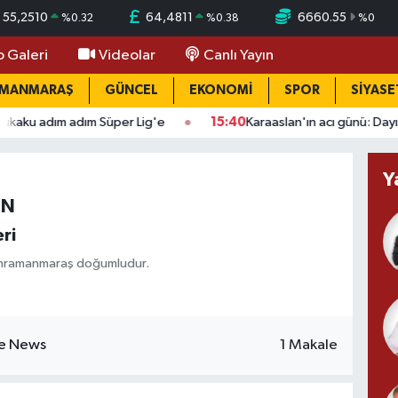
55,2510
64,4811
6660.55
%
0.32
%
0.38
%
0
o Galeri
Videolar
Canlı Yayın
AMANMARAŞ
GÜNCEL
EKONOMİ
SPOR
SİYASE
dım Süper Lig'e
15:40
Karaaslan'ın acı günü: Dayısı Fahri Büyüks
Y
İN
ri
ahramanmaraş doğumludur.
1 Makale