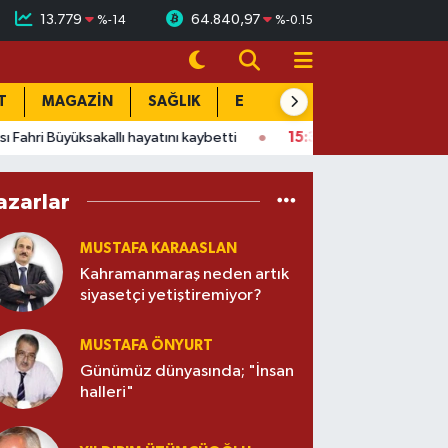
13.779
64.840,97
%
-14
%
-0.15
T
MAGAZİN
SAĞLIK
EĞİTİM
YAŞAM
DÜN
akallı hayatını kaybetti
15:38
PTT çalışanları tedirğin! Ateş: "V
azarlar
MUSTAFA KARAASLAN
Kahramanmaraş neden artık
siyasetçi yetiştiremiyor?
MUSTAFA ÖNYURT
Günümüz dünyasında; "İnsan
halleri"