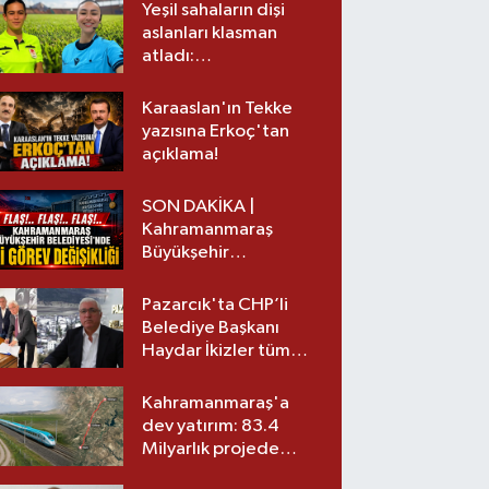
Yeşil sahaların dişi
aslanları klasman
atladı:
Kahramanmaraş’tan
üst lige iki transfer!
Karaaslan'ın Tekke
yazısına Erkoç'tan
açıklama!
SON DAKİKA |
Kahramanmaraş
Büyükşehir
Belediyesinde iki
görev değişikliği!
Pazarcık'ta CHP’li
Belediye Başkanı
Haydar İkizler tüm
ekibiyle istifa etti! İşte
yeni partisi
Kahramanmaraş'a
dev yatırım: 83.4
Milyarlık projede
imzalar atıldı