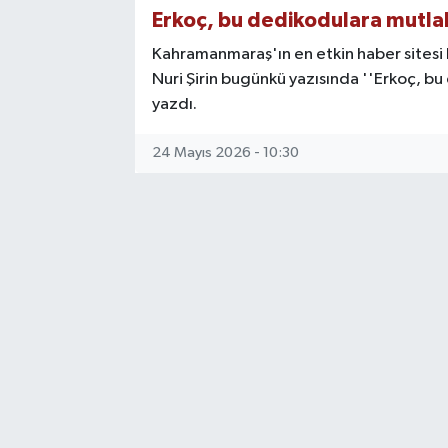
Erkoç, bu dedikodulara mutlak
SAĞLIK
Kahramanmaraş'ın en etkin haber sites
Nuri Şirin bugünkü yazısında ''Erkoç, bu
EĞİTİM
yazdı.
BÖLGE
24 Mayıs 2026 - 10:30
KEŞFET
POPÜLER
DÜNYA
TREND
MEDYA
OTOMOTİV