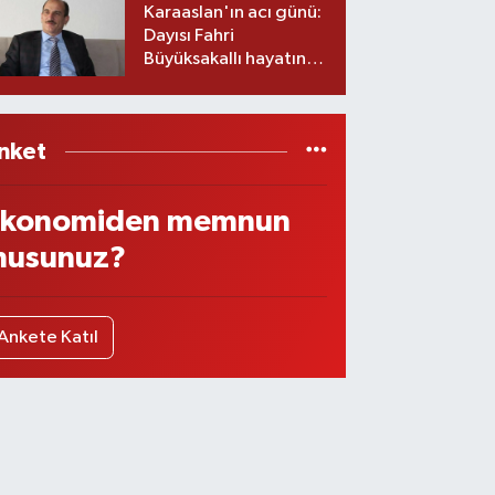
Karaaslan'ın acı günü:
Dayısı Fahri
Büyüksakallı hayatını
kaybetti
nket
konomiden memnun
usunuz?
Ankete Katıl