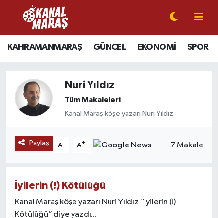
CANLI YAYIN
Kahramanmaraş Nöbetçi Eczaneler
KAHRAMANMARAŞ
GÜNCEL
EKONOMİ
SPOR
KAHRAMANMARAŞ
Kahramanmaraş Hava Durumu
Nuri Yıldız
GÜNCEL
Kahramanmaraş Namaz Vakitleri
Tüm Makaleleri
SPOR
Kahramanmaraş Trafik Yoğunluk Haritası
Kanal Maraş köşe yazarı Nuri Yıldız
SİYASET
Süper Lig Puan Durumu ve Fikstür
Paylaş
-
+
7 Makale
A
A
EKONOMİ
Tüm Manşetler
İyilerin (!) Kötülüğü
GÜNDEM
Son Dakika Haberleri
Kanal Maraş köşe yazarı Nuri Yıldız “İyilerin (!)
MAGAZİN
Haber Arşivi
Kötülüğü” diye yazdı...