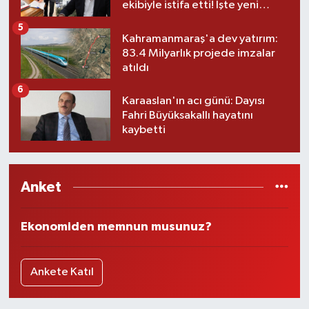
ekibiyle istifa etti! İşte yeni
partisi
5
Kahramanmaraş'a dev yatırım:
83.4 Milyarlık projede imzalar
atıldı
6
Karaaslan'ın acı günü: Dayısı
Fahri Büyüksakallı hayatını
kaybetti
Anket
Ekonomiden memnun musunuz?
Ankete Katıl