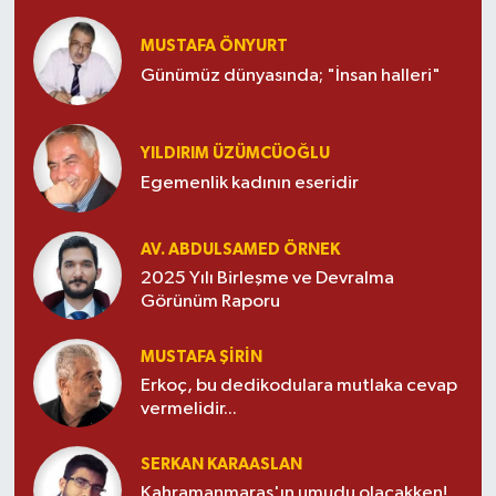
MUSTAFA ÖNYURT
Günümüz dünyasında; "İnsan halleri"
YILDIRIM ÜZÜMCÜOĞLU
Egemenlik kadının eseridir
AV. ABDULSAMED ÖRNEK
2025 Yılı Birleşme ve Devralma
Görünüm Raporu
MUSTAFA ŞİRİN
Erkoç, bu dedikodulara mutlaka cevap
vermelidir...
SERKAN KARAASLAN
Kahramanmaraş'ın umudu olacakken!