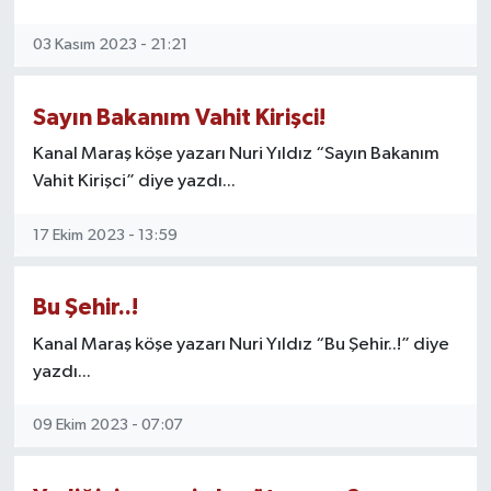
SAĞLIK
03 Kasım 2023 - 21:21
EĞİTİM
Sayın Bakanım Vahit Kirişci!
BÖLGE
Kanal Maraş köşe yazarı Nuri Yıldız “Sayın Bakanım
Vahit Kirişci” diye yazdı...
KEŞFET
17 Ekim 2023 - 13:59
POPÜLER
Bu Şehir..!
DÜNYA
Kanal Maraş köşe yazarı Nuri Yıldız “Bu Şehir..!” diye
yazdı...
TREND
09 Ekim 2023 - 07:07
MEDYA
OTOMOTİV