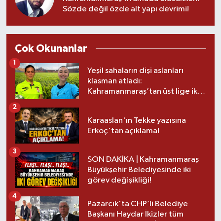
Sözde değil özde alt yapı devrimi!
Çok Okunanlar
1
Yeşil sahaların dişi aslanları
klasman atladı:
Kahramanmaraş’tan üst lige iki
transfer!
2
Karaaslan'ın Tekke yazısına
Erkoç'tan açıklama!
3
SON DAKİKA | Kahramanmaraş
Büyükşehir Belediyesinde iki
görev değişikliği!
4
Pazarcık'ta CHP’li Belediye
Başkanı Haydar İkizler tüm