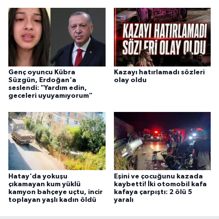
Genç oyuncu Kübra
Kazayı hatırlamadı sözleri
Süzgün, Erdoğan'a
olay oldu
seslendi: "Yardım edin,
geceleri uyuyamıyorum"
Hatay'da yokuşu
Eşini ve çocuğunu kazada
çıkamayan kum yüklü
kaybetti! İki otomobil kafa
kamyon bahçeye uçtu, incir
kafaya çarpıştı: 2 ölü 5
toplayan yaşlı kadın öldü
yaralı