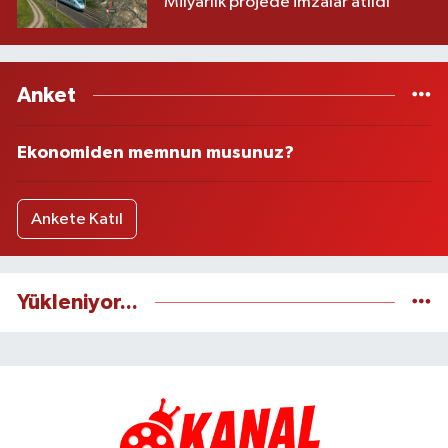
Milyarlık projede imzalar atıldı
Anket
Ekonomiden memnun musunuz?
Ankete Katıl
Yükleniyor...