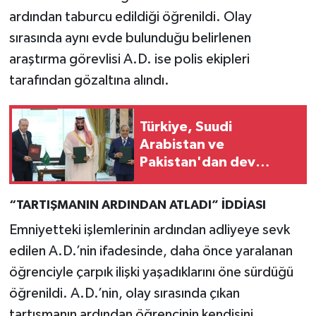
ardından taburcu edildiği öğrenildi. Olay
sırasında aynı evde bulunduğu belirlenen
araştırma görevlisi A.D. ise polis ekipleri
tarafından gözaltına alındı.
Türkiye, Suudi
Arabistan ve
Pakistan'dan dev
savunma adımı
“TARTIŞMANIN ARDINDAN ATLADI” İDDİASI
Emniyetteki işlemlerinin ardından adliyeye sevk
edilen A.D.’nin ifadesinde, daha önce yaralanan
öğrenciyle çarpık ilişki yaşadıklarını öne sürdüğü
öğrenildi. A.D.’nin, olay sırasında çıkan
tartışmanın ardından öğrencinin kendisini