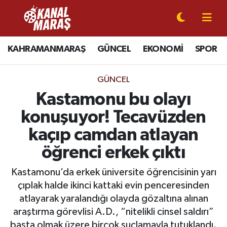
CANLI YAYIN
Kahramanmaraş Nöbetçi Eczaneler
KAHRAMANMARAŞ
GÜNCEL
EKONOMİ
SPOR
KAHRAMANMARAŞ
Kahramanmaraş Hava Durumu
GÜNCEL
GÜNCEL
Kahramanmaraş Namaz Vakitleri
Kastamonu bu olayı
konuşuyor! Tecavüzden
SPOR
Kahramanmaraş Trafik Yoğunluk Haritası
kaçıp camdan atlayan
SİYASET
Süper Lig Puan Durumu ve Fikstür
öğrenci erkek çıktı
EKONOMİ
Tüm Manşetler
Kastamonu’da erkek üniversite öğrencisinin yarı
çıplak halde ikinci kattaki evin penceresinden
GÜNDEM
Son Dakika Haberleri
atlayarak yaralandığı olayda gözaltına alınan
araştırma görevlisi A.D., “nitelikli cinsel saldırı”
MAGAZİN
Haber Arşivi
başta olmak üzere birçok suçlamayla tutuklandı.