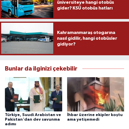
üniversiteye hangi otobüs
gider? KSÜ otobüs hatları
Kahramanmaraş otogarına
nasıl gidilir, hangi otobüsler
gidiyor?
Bunlar da ilginizi çekebilir
Türkiye, Suudi Arabistan ve
İhbar üzerine ekipler koştu
Pakistan'dan dev savunma
ama yetişemedi
adımı