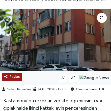
SAĞLIK
EĞİTİM
BÖLGE
KEŞFET
POPÜLER
DÜNYA
Paylaş
-
+
A
A
TREND
Serkan Karaaslan
14.05.2026 - 15:10
Okunma Süresi: 1 Dk
MEDYA
Kastamonu’da erkek üniversite öğrencisinin yarı
çıplak halde ikinci kattaki evin penceresinden
OTOMOTİV