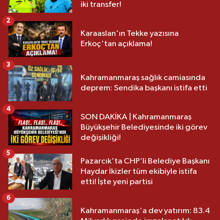
iki transfer!
2
Karaaslan'ın Tekke yazısına
Erkoç'tan açıklama!
3
Kahramanmaraş sağlık camiasında
deprem: Sendika başkanı istifa etti
4
SON DAKİKA | Kahramanmaraş
Büyükşehir Belediyesinde iki görev
değişikliği!
5
Pazarcık'ta CHP’li Belediye Başkanı
Haydar İkizler tüm ekibiyle istifa
etti! İşte yeni partisi
6
Kahramanmaraş'a dev yatırım: 83.4