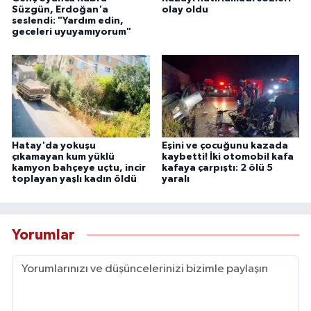
Süzgün, Erdoğan'a
olay oldu
seslendi: "Yardım edin,
geceleri uyuyamıyorum"
Hatay'da yokuşu
Eşini ve çocuğunu kazada
çıkamayan kum yüklü
kaybetti! İki otomobil kafa
kamyon bahçeye uçtu, incir
kafaya çarpıştı: 2 ölü 5
toplayan yaşlı kadın öldü
yaralı
Yorumlar