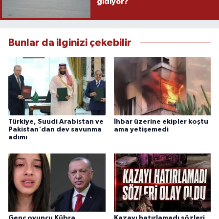
gidiyor?
Bunlar da ilginizi çekebilir
Türkiye, Suudi Arabistan ve
İhbar üzerine ekipler koştu
Pakistan'dan dev savunma
ama yetişemedi
adımı
Genç oyuncu Kübra
Kazayı hatırlamadı sözleri