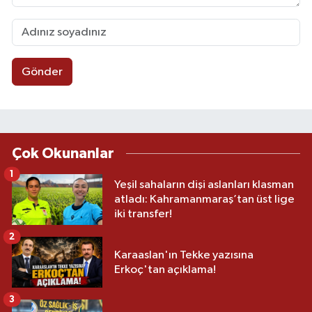
Gönder
Çok Okunanlar
1
Yeşil sahaların dişi aslanları klasman
atladı: Kahramanmaraş’tan üst lige
iki transfer!
2
Karaaslan'ın Tekke yazısına
Erkoç'tan açıklama!
3