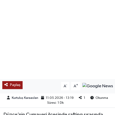
SAĞLIK
EĞİTİM
BÖLGE
KEŞFET
POPÜLER
DÜNYA
Paylaş
-
+
A
A
TREND
Kurtuluş Karaaslan
11.05.2026 - 13:19
1
Okunma
MEDYA
Süresi: 1 Dk
OTOMOTİV
Düzce’nin Cumayeri ilçesinde rafting sırasında