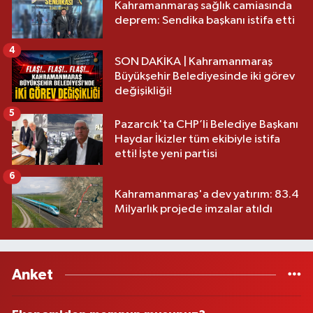
Kahramanmaraş sağlık camiasında
deprem: Sendika başkanı istifa etti
4
SON DAKİKA | Kahramanmaraş
Büyükşehir Belediyesinde iki görev
değişikliği!
5
Pazarcık'ta CHP’li Belediye Başkanı
Haydar İkizler tüm ekibiyle istifa
etti! İşte yeni partisi
6
Kahramanmaraş'a dev yatırım: 83.4
Milyarlık projede imzalar atıldı
Anket