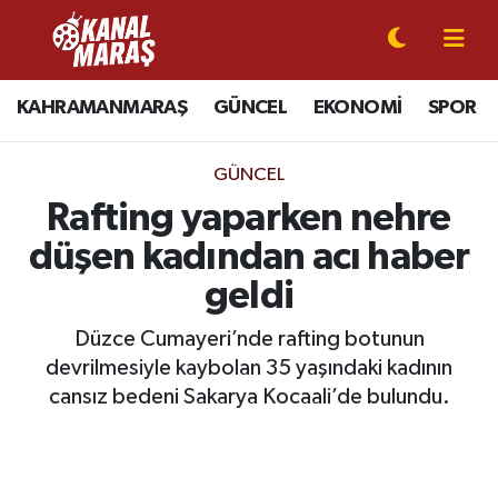
CANLI YAYIN
Kahramanmaraş Nöbetçi Eczaneler
KAHRAMANMARAŞ
GÜNCEL
EKONOMİ
SPOR
KAHRAMANMARAŞ
Kahramanmaraş Hava Durumu
GÜNCEL
GÜNCEL
Kahramanmaraş Namaz Vakitleri
Rafting yaparken nehre
düşen kadından acı haber
SPOR
Kahramanmaraş Trafik Yoğunluk Haritası
geldi
SİYASET
Süper Lig Puan Durumu ve Fikstür
Düzce Cumayeri’nde rafting botunun
devrilmesiyle kaybolan 35 yaşındaki kadının
EKONOMİ
Tüm Manşetler
cansız bedeni Sakarya Kocaali’de bulundu.
GÜNDEM
Son Dakika Haberleri
MAGAZİN
Haber Arşivi