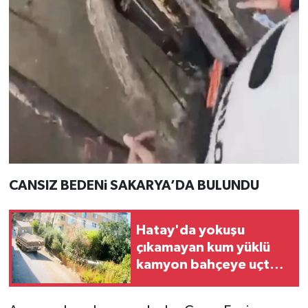
CANSIZ BEDENi SAKARYA’DA BULUNDU
Hatay'da yokuşu
çıkamayan kum yüklü
kamyon bahçeye uçtu,
incir toplayan yaşlı
kadın öldü