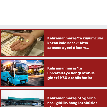
Kahramanmaraş'ta kuyumcular
kazan kaldıracak: Altın
satışında yeni dönem...
Kahramanmaraş'ta
üniversiteye hangi otobüs
gider? KSÜ otobüs hatları
Kahramanmaraş otogarına
nasıl gidilir, hangi otobüsler