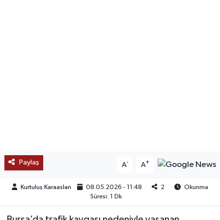
SAĞLIK
EĞİTİM
BÖLGE
KEŞFET
POPÜLER
DÜNYA
Paylaş
-
+
A
A
TREND
Kurtuluş Karaaslan
08.05.2026 - 11:48
2
Okunma
MEDYA
Süresi: 1 Dk
OTOMOTİV
Bursa’da trafik kavgası nedeniyle yaşanan