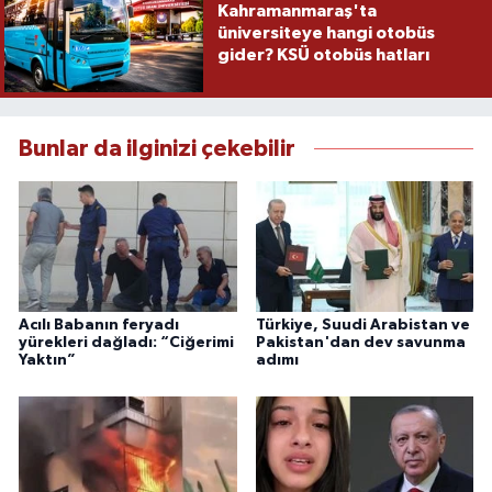
Kahramanmaraş'ta
üniversiteye hangi otobüs
gider? KSÜ otobüs hatları
Bunlar da ilginizi çekebilir
Acılı Babanın feryadı
Türkiye, Suudi Arabistan ve
yürekleri dağladı: “Ciğerimi
Pakistan'dan dev savunma
Yaktın”
adımı