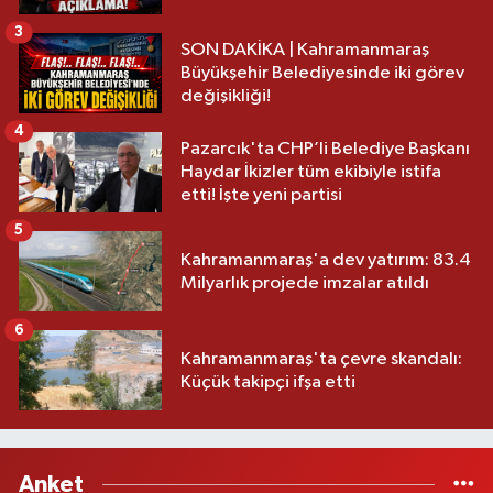
3
SON DAKİKA | Kahramanmaraş
Büyükşehir Belediyesinde iki görev
değişikliği!
4
Pazarcık'ta CHP’li Belediye Başkanı
Haydar İkizler tüm ekibiyle istifa
etti! İşte yeni partisi
5
Kahramanmaraş'a dev yatırım: 83.4
Milyarlık projede imzalar atıldı
6
Kahramanmaraş'ta çevre skandalı:
Küçük takipçi ifşa etti
Anket