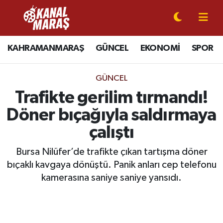
CANLI YAYIN
Kahramanmaraş Nöbetçi Eczaneler
KAHRAMANMARAŞ
GÜNCEL
EKONOMİ
SPOR
KAHRAMANMARAŞ
Kahramanmaraş Hava Durumu
GÜNCEL
GÜNCEL
Kahramanmaraş Namaz Vakitleri
Trafikte gerilim tırmandı!
Döner bıçağıyla saldırmaya
SPOR
Kahramanmaraş Trafik Yoğunluk Haritası
çalıştı
SİYASET
Süper Lig Puan Durumu ve Fikstür
Bursa Nilüfer’de trafikte çıkan tartışma döner
bıçaklı kavgaya dönüştü. Panik anları cep telefonu
EKONOMİ
Tüm Manşetler
kamerasına saniye saniye yansıdı.
GÜNDEM
Son Dakika Haberleri
MAGAZİN
Haber Arşivi