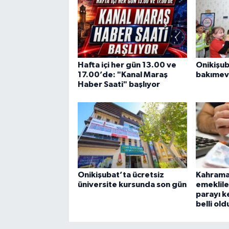
Hafta içi her gün 13.00 ve
Onikişu
17.00’de: "Kanal Maraş
bakımevi
Haber Saati" başlıyor
Onikişubat’ta ücretsiz
Kahrama
üniversite kursunda son gün
emeklile
parayı k
belli old