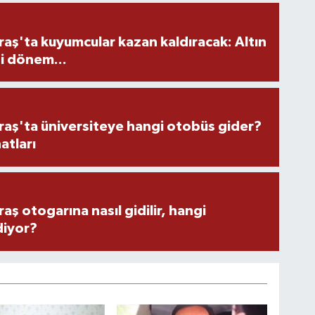
ş'ta kuyumcular kazan kaldıracak: Altın
i dönem...
ş'ta üniversiteye hangi otobüs gider?
atları
 otogarına nasıl gidilir, hangi
diyor?