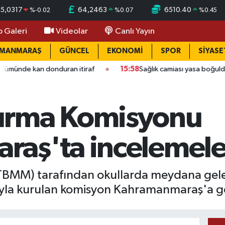
55,0317
64,2463
6510.40
%
-0.02
%
0.07
%
0.45
o Galeri
Videolar
Canlı Yayın
AMANMARAŞ
GÜNCEL
EKONOMİ
SPOR
SİYASE
n donduran itiraf
15:58
Sağlık camiası yasa boğuldu: Kahrama
ırma Komisyonu
aş'ta incelemeler
 (TBMM) tarafından okullarda meydana gelen
cıyla kurulan komisyon Kahramanmaraş'a ge