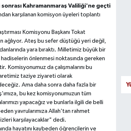
 sonrası Kahramanmaraş Valiliği'ne geçti
dan karşılanan komisyon üyeleri toplantı
aştırması Komisyonu Başkanı Tokat
an ağlıyor. Ateş bu sefer düştüğü yeri değil,
anlarında yara bıraktı. Milletimiz büyük bir
er hadiselerin önlenmesi noktasında gereken
ir. Komisyonumuz da çalışmalarını bu
retimiz taziye ziyareti olarak
Y
gideceğiz. Ama daha sonra daha fazla bir
ş'ımıza, bu kez komisyonumuzun tüm
larımızı yapacağız ve bunlarla ilgili de belli
beden yavrularımıza Allah'tan rahmet
izleri karşılayacaklar" dedi.
nda hayatını kaybeden öğrencilerin ve