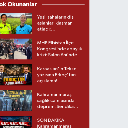
ok Okunanlar
Yeşil sahaların dişi
aslanları klasman
atladı:
Kahramanmaraş’tan
üst lige iki transfer!
MHP Elbistan İlçe
Kongresi’nde adaylık
krizi: Salon önünde
biber gazlı müdahale
Karaaslan'ın Tekke
yazısına Erkoç'tan
açıklama!
Kahramanmaraş
sağlık camiasında
deprem: Sendika
başkanı istifa etti
SON DAKİKA |
Kahramanmaraş