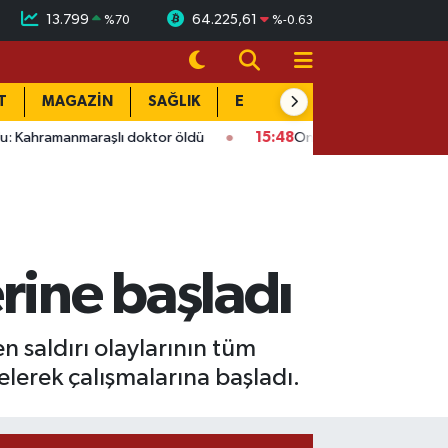
13.799
64.225,61
%
70
%
-0.63
T
MAGAZİN
SAĞLIK
EĞİTİM
YAŞAM
DÜN
nmaraşlı doktor öldü
15:48
Onikişubat’ta ücretsiz üniversite 
ine başladı
 saldırı olaylarının tüm
lerek çalışmalarına başladı.