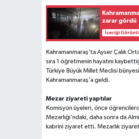
Kahramanmar
TEKNOLOJİ
zarar gördü
YAŞAM
İçeriği Görünt
KÜLTÜR SANAT
Kahramanmaraş'ta Ayser Çalık Orta
sıra 1 öğretmenin hayatını kaybettiğ
Türkiye Büyük Millet Meclisi bünye
Kahramanmaraş'a geldi.
Mezar ziyareti yaptılar
Komisyon üyeleri, önce öğrencilerd
Mezarlığı'ndaki, daha sonra da Alm
kabrini ziyaret etti. Mezarlık ziyar