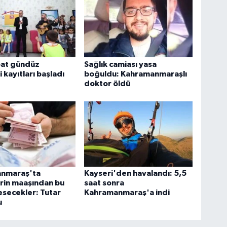
bat gündüz
Sağlık camiası yasa
 kayıtları başladı
boğuldu: Kahramanmaraşlı
doktor öldü
nmaraş'ta
Kayseri'den havalandı: 5,5
rin maaşından bu
saat sonra
esecekler: Tutar
Kahramanmaraş'a indi
u