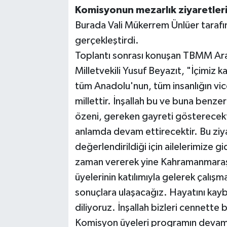
Komisyonun mezarlık ziyaretleri
Burada Vali Mükerrem Ünlüer tarafın
gerçekleştirdi.
Toplantı sonrası konuşan TBMM Ar
Milletvekili Yusuf Beyazıt, "İçimiz k
tüm Anadolu'nun, tüm insanlığın vicd
millettir. İnşallah bu ve buna benz
özeni, gereken gayreti gösterecekt
anlamda devam ettirecektir. Bu ziya
değerlendirildiği için ailelerimize 
zaman vererek yine Kahramanmara
üyelerinin katılımıyla gelerek çalışma
sonuçlara ulaşacağız. Hayatını kay
diliyoruz. İnşallah bizleri cennette b
Komisyon üyeleri programın devamı