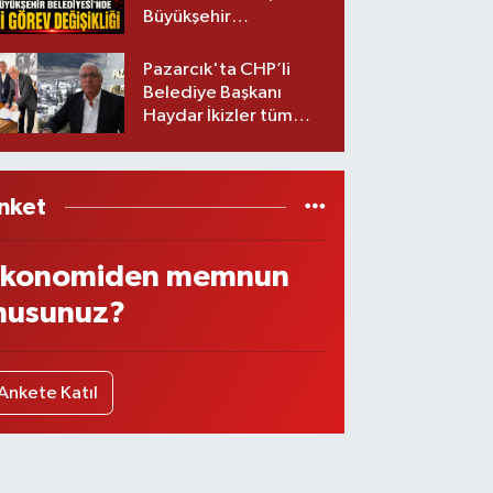
Büyükşehir
Belediyesinde iki
görev değişikliği!
Pazarcık'ta CHP’li
Belediye Başkanı
Haydar İkizler tüm
ekibiyle istifa etti! İşte
yeni partisi
nket
konomiden memnun
usunuz?
Ankete Katıl