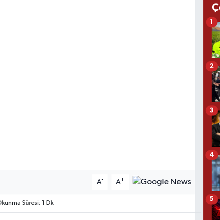
Ç
1
2
3
4
-
+
A
A
5
kunma Süresi: 1 Dk