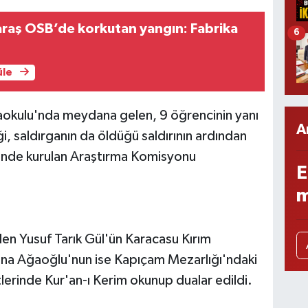
aş OSB’de korkutan yangın: Fabrika
6
üle
okulu'nda meydana gelen, 9 öğrencinin yanı
A
i, saldırganın da öldüğü saldırının ardından
sinde kurulan Araştırma Komisyonu
E
m
en Yusuf Tarık Gül'ün Karacasu Kırım
ina Ağaoğlu'nun ise Kapıçam Mezarlığı'ndaki
etlerinde Kur'an-ı Kerim okunup dualar edildi.