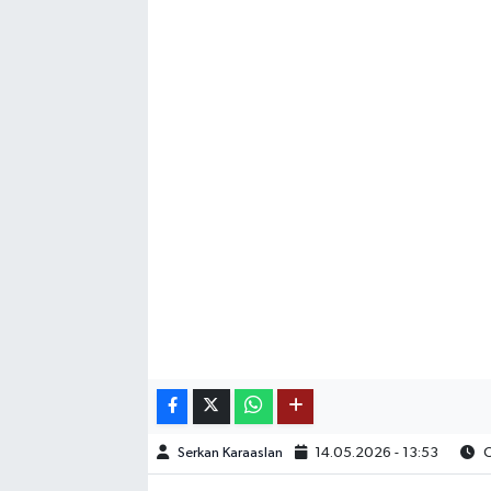
SAĞLIK
EĞİTİM
BÖLGE
KEŞFET
POPÜLER
DÜNYA
TREND
MEDYA
Serkan Karaaslan
14.05.2026 - 13:53
O
OTOMOTİV