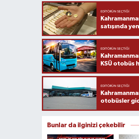
EDITÖRÜN SEÇTIĞI
Kahramanmara
satışında yen
EDITÖRÜN SEÇTIĞI
Kahramanmara
KSÜ otobüs h
EDITÖRÜN SEÇTIĞI
Kahramanmaraş
otobüsler gi
Bunlar da ilginizi çekebilir