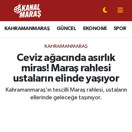
CANLI YAYIN
Kahramanmaraş Nöbetçi Eczaneler
KAHRAMANMARAŞ
GÜNCEL
EKONOMİ
SPOR
KAHRAMANMARAŞ
Kahramanmaraş Hava Durumu
KAHRAMANMARAŞ
GÜNCEL
Kahramanmaraş Namaz Vakitleri
Ceviz ağacında asırlık
miras! Maraş rahlesi
SPOR
Kahramanmaraş Trafik Yoğunluk Haritası
ustaların elinde yaşıyor
SİYASET
Süper Lig Puan Durumu ve Fikstür
Kahramanmaraş'ın tescilli Maraş rahlesi, ustaların
ellerinde geleceğe taşınıyor.
EKONOMİ
Tüm Manşetler
GÜNDEM
Son Dakika Haberleri
MAGAZİN
Haber Arşivi