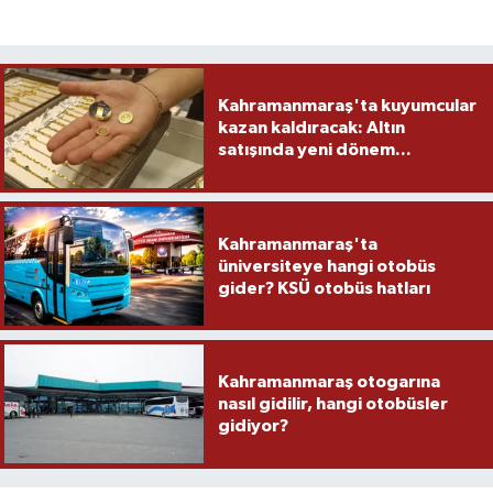
Kahramanmaraş'ta kuyumcular
kazan kaldıracak: Altın
satışında yeni dönem...
Kahramanmaraş'ta
üniversiteye hangi otobüs
gider? KSÜ otobüs hatları
Kahramanmaraş otogarına
nasıl gidilir, hangi otobüsler
gidiyor?