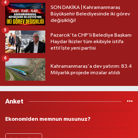
4
SON DAKİKA | Kahramanmaraş
Büyükşehir Belediyesinde iki görev
değişikliği!
5
Pazarcık'ta CHP’li Belediye Başkanı
Haydar İkizler tüm ekibiyle istifa
etti! İşte yeni partisi
6
Kahramanmaraş'a dev yatırım: 83.4
Milyarlık projede imzalar atıldı
Anket
Ekonomiden memnun musunuz?