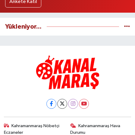
Ankete Katıl
Yükleniyor...
Kahramanmaraş Nöbetçi
Kahramanmaraş Hava
Eczaneler
Durumu