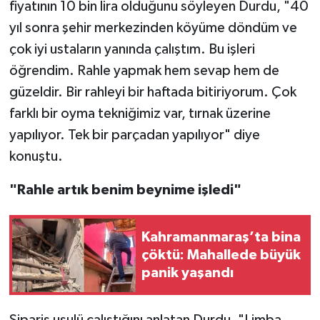
fiyatının 10 bin lira olduğunu söyleyen Durdu, "40
yıl sonra şehir merkezinden köyüme döndüm ve
çok iyi ustaların yanında çalıştım. Bu işleri
öğrendim. Rahle yapmak hem sevap hem de
güzeldir. Bir rahleyi bir haftada bitiriyorum. Çok
farklı bir oyma tekniğimiz var, tırnak üzerine
yapılıyor. Tek bir parçadan yapılıyor" diye
konuştu.
"Rahle artık benim beynime işledi"
Kahramanmaraş’ta bina
çöktü: Mahallede büyük
panik yaşandı