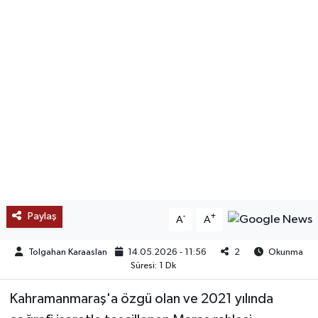
SAĞLIK
EĞİTİM
BÖLGE
KEŞFET
POPÜLER
DÜNYA
Paylaş
-
+
A
A
TREND
Tolgahan Karaaslan
14.05.2026 - 11:56
2
Okunma
Süresi: 1 Dk
MEDYA
Kahramanmaraş'a özgü olan ve 2021 yılında
OTOMOTİV