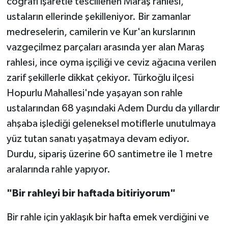
coğrafi işaretle tescillenen Maraş rahlesi,
ustaların ellerinde şekilleniyor. Bir zamanlar
TEKNOLOJİ
medreselerin, camilerin ve Kur'an kurslarının
vazgeçilmez parçaları arasında yer alan Maraş
YAŞAM
rahlesi, ince oyma işçiliği ve ceviz ağacına verilen
KÜLTÜR SANAT
zarif şekillerle dikkat çekiyor. Türkoğlu ilçesi
Hopurlu Mahallesi'nde yaşayan son rahle
ustalarından 68 yaşındaki Adem Durdu da yıllardır
ahşaba işlediği geleneksel motiflerle unutulmaya
yüz tutan sanatı yaşatmaya devam ediyor.
Durdu, sipariş üzerine 60 santimetre ile 1 metre
aralarında rahle yapıyor.
"Bir rahleyi bir haftada bitiriyorum"
Bir rahle için yaklaşık bir hafta emek verdiğini ve