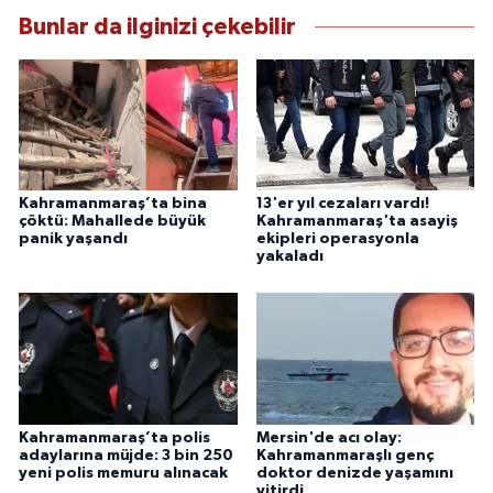
Bunlar da ilginizi çekebilir
Kahramanmaraş’ta bina
13'er yıl cezaları vardı!
çöktü: Mahallede büyük
Kahramanmaraş'ta asayiş
panik yaşandı
ekipleri operasyonla
yakaladı
Kahramanmaraş’ta polis
Mersin'de acı olay:
adaylarına müjde: 3 bin 250
Kahramanmaraşlı genç
yeni polis memuru alınacak
doktor denizde yaşamını
yitirdi