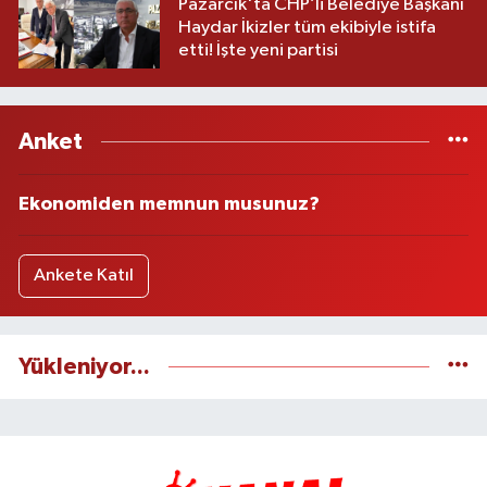
Pazarcık'ta CHP’li Belediye Başkanı
Haydar İkizler tüm ekibiyle istifa
etti! İşte yeni partisi
Anket
Ekonomiden memnun musunuz?
Ankete Katıl
Yükleniyor...