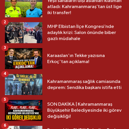
Yeşil sahaların dişi aslanları klasman
atladı: Kahramanmaraş’tan üst lige
iki transfer!
2
MHP Elbistan İlçe Kongresi’nde
adaylık krizi: Salon önünde biber
gazlı müdahale
3
Karaaslan'ın Tekke yazısına
Erkoç'tan açıklama!
4
Kahramanmaraş sağlık camiasında
deprem: Sendika başkanı istifa etti
5
SON DAKİKA | Kahramanmaraş
Büyükşehir Belediyesinde iki görev
değişikliği!
6