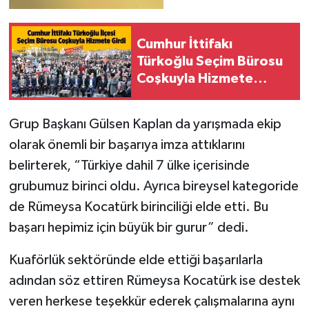
Cumhur İttifakı
Türkoğlu Seçim Bürosu
Coşkuyla Hizmete
Girdi: Birlik ve
Beraberlik Rüzgarı Esti
Grup Başkanı Gülsen Kaplan da yarışmada ekip
olarak önemli bir başarıya imza attıklarını
belirterek, “Türkiye dahil 7 ülke içerisinde
grubumuz birinci oldu. Ayrıca bireysel kategoride
de Rümeysa Kocatürk birinciliği elde etti. Bu
başarı hepimiz için büyük bir gurur” dedi.
Kuaförlük sektöründe elde ettiği başarılarla
adından söz ettiren Rümeysa Kocatürk ise destek
veren herkese teşekkür ederek çalışmalarına aynı