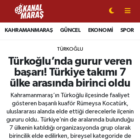
CANLI YAYIN
Kahramanmaraş Nöbetçi Eczaneler
KAHRAMANMARAŞ
GÜNCEL
EKONOMİ
SPOR
KAHRAMANMARAŞ
Kahramanmaraş Hava Durumu
TÜRKOĞLU
GÜNCEL
Kahramanmaraş Namaz Vakitleri
Türkoğlu’nda gurur veren
başarı! Türkiye takımı 7
SPOR
Kahramanmaraş Trafik Yoğunluk Haritası
ülke arasında birinci oldu
SİYASET
Süper Lig Puan Durumu ve Fikstür
Kahramanmaraş’ın Türkoğlu ilçesinde faaliyet
gösteren başarılı kuaför Rümeysa Kocatürk,
EKONOMİ
Tüm Manşetler
uluslararası alanda elde ettiği derecelerle ilçenin
gururu oldu. Türkiye’nin de aralarında bulunduğu
GÜNDEM
Son Dakika Haberleri
7 ülkenin katıldığı organizasyonda grup olarak
MAGAZİN
Haber Arşivi
birincilik elde edilirken, bireysel kategoride de