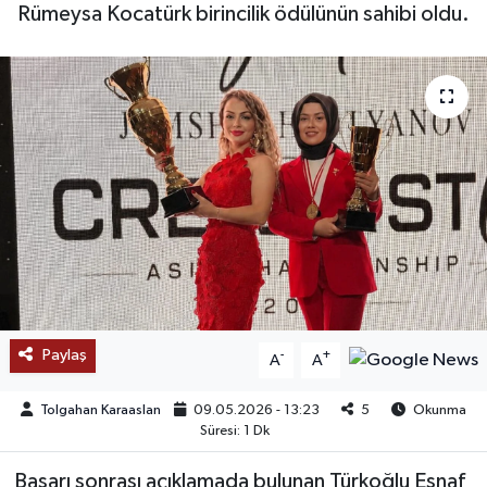
Rümeysa Kocatürk birincilik ödülünün sahibi oldu.
SAĞLIK
EĞİTİM
BÖLGE
KEŞFET
POPÜLER
DÜNYA
Paylaş
-
+
A
A
TREND
Tolgahan Karaaslan
09.05.2026 - 13:23
5
Okunma
MEDYA
Süresi: 1 Dk
Başarı sonrası açıklamada bulunan Türkoğlu Esnaf
OTOMOTİV