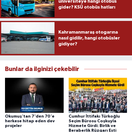
üniversiteye hangi otobüs
gider? KSÜ otobüs hatları
Kahramanmaraş otogarına
nasıl gidilir, hangi otobüsler
gidiyor?
Bunlar da ilginizi çekebilir
Okumuş'tan 7'den 70'e
Cumhur İttifakı Türkoğlu
herkese hitap eden dev
Seçim Bürosu Coşkuyla
projeler
Hizmete Girdi: Birlik ve
Beraberlik Rüzgarı Esti