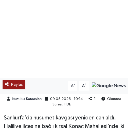
SAĞLIK
EĞİTİM
BÖLGE
KEŞFET
POPÜLER
DÜNYA
Paylaş
-
+
A
A
TREND
Kurtuluş Karaaslan
09.05.2026 - 10:14
1
Okunma
Süresi: 1 Dk
MEDYA
Şanlıurfa’da husumet kavgası yeniden can aldı.
Haliliye ilçesine bağlı kırsal Konaç Mahallesi’nde iki
OTOMOTİV