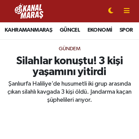
CANLI YAYIN
Kahramanmaraş Nöbetçi Eczaneler
KAHRAMANMARAŞ
GÜNCEL
EKONOMİ
SPOR
KAHRAMANMARAŞ
Kahramanmaraş Hava Durumu
GÜNDEM
GÜNCEL
Kahramanmaraş Namaz Vakitleri
Silahlar konuştu! 3 kişi
yaşamını yitirdi
SPOR
Kahramanmaraş Trafik Yoğunluk Haritası
Şanlıurfa Haliliye’de husumetli iki grup arasında
SİYASET
Süper Lig Puan Durumu ve Fikstür
çıkan silahlı kavgada 3 kişi öldü. Jandarma kaçan
şüphelileri arıyor.
EKONOMİ
Tüm Manşetler
GÜNDEM
Son Dakika Haberleri
MAGAZİN
Haber Arşivi