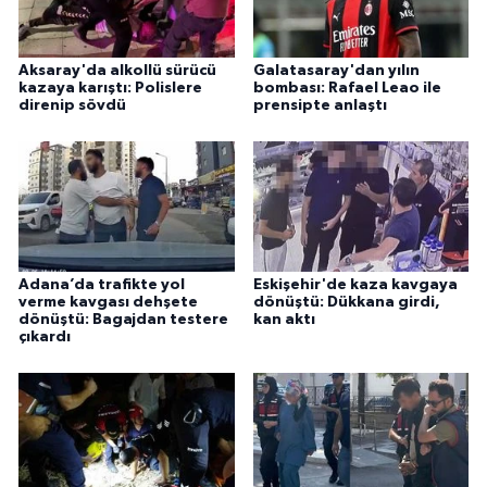
Aksaray'da alkollü sürücü
Galatasaray'dan yılın
kazaya karıştı: Polislere
bombası: Rafael Leao ile
direnip sövdü
prensipte anlaştı
Adana’da trafikte yol
Eskişehir'de kaza kavgaya
verme kavgası dehşete
dönüştü: Dükkana girdi,
dönüştü: Bagajdan testere
kan aktı
çıkardı