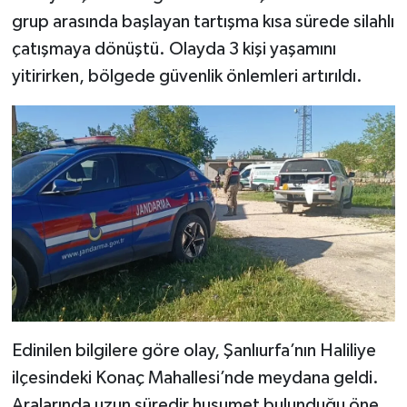
grup arasında başlayan tartışma kısa sürede silahlı
TEKNOLOJİ
çatışmaya dönüştü. Olayda 3 kişi yaşamını
yitirirken, bölgede güvenlik önlemleri artırıldı.
YAŞAM
KÜLTÜR SANAT
Edinilen bilgilere göre olay, Şanlıurfa’nın Haliliye
ilçesindeki Konaç Mahallesi’nde meydana geldi.
Aralarında uzun süredir husumet bulunduğu öne