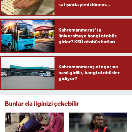
satışında yeni dönem...
Kahramanmaraş'ta
üniversiteye hangi otobüs
gider? KSÜ otobüs hatları
Kahramanmaraş otogarına
nasıl gidilir, hangi otobüsler
gidiyor?
Bunlar da ilginizi çekebilir