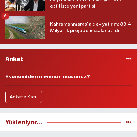
etti! İşte yeni partisi
6
Kahramanmaraş'a dev yatırım: 83.4
Milyarlık projede imzalar atıldı
Anket
Ekonomiden memnun musunuz?
Ankete Katıl
Yükleniyor...