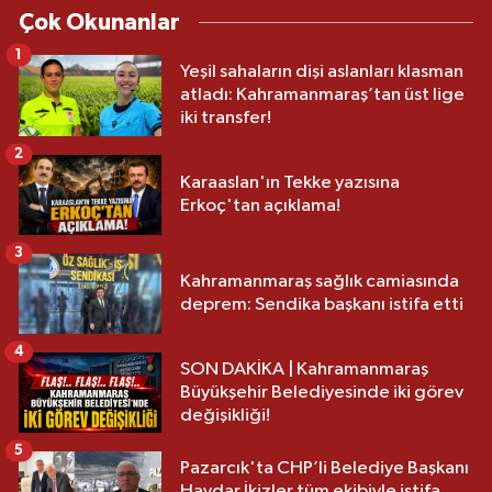
Çok Okunanlar
1
Yeşil sahaların dişi aslanları klasman
atladı: Kahramanmaraş’tan üst lige
iki transfer!
2
Karaaslan'ın Tekke yazısına
Erkoç'tan açıklama!
3
Kahramanmaraş sağlık camiasında
deprem: Sendika başkanı istifa etti
4
SON DAKİKA | Kahramanmaraş
Büyükşehir Belediyesinde iki görev
değişikliği!
5
Pazarcık'ta CHP’li Belediye Başkanı
Haydar İkizler tüm ekibiyle istifa