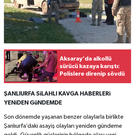
Aksaray'da alkollü
sürücü kazaya karıştı:
Polislere direnip sövdü
ŞANLIURFA SiLAHLI KAVGA HABERLERi
YENiDEN GüNDEMDE
Son dönemde yaşanan benzer olaylarla birlikte
Şanlıurfa’daki asayiş olayları yeniden gündeme