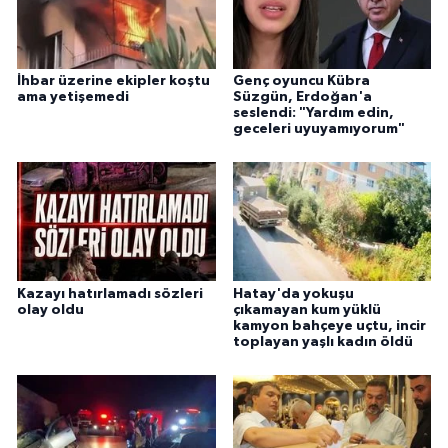
İhbar üzerine ekipler koştu
Genç oyuncu Kübra
ama yetişemedi
Süzgün, Erdoğan'a
seslendi: "Yardım edin,
geceleri uyuyamıyorum"
Kazayı hatırlamadı sözleri
Hatay'da yokuşu
olay oldu
çıkamayan kum yüklü
kamyon bahçeye uçtu, incir
toplayan yaşlı kadın öldü