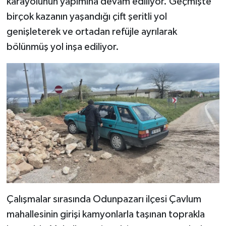
karayolunun yapımına devam ediliyor. Geçmişte
birçok kazanın yaşandığı çift şeritli yol
TEKNOLOJİ
genişleterek ve ortadan refüjle ayrılarak
bölünmüş yol inşa ediliyor.
YAŞAM
KÜLTÜR SANAT
Çalışmalar sırasında Odunpazarı ilçesi Çavlum
mahallesinin girişi kamyonlarla taşınan toprakla