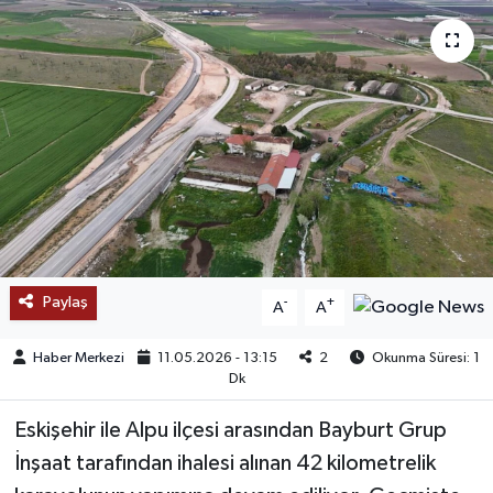
SAĞLIK
EĞİTİM
BÖLGE
KEŞFET
POPÜLER
Paylaş
-
+
A
A
DÜNYA
Haber Merkezi
11.05.2026 - 13:15
2
Okunma Süresi: 1
TREND
Dk
Eskişehir ile Alpu ilçesi arasından Bayburt Grup
MEDYA
İnşaat tarafından ihalesi alınan 42 kilometrelik
OTOMOTİV