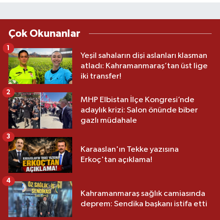
Çok Okunanlar
1
Yeşil sahaların dişi aslanları klasman
atladı: Kahramanmaraş’tan üst lige
iki transfer!
2
MHP Elbistan İlçe Kongresi’nde
adaylık krizi: Salon önünde biber
gazlı müdahale
3
Karaaslan'ın Tekke yazısına
Erkoç'tan açıklama!
4
Kahramanmaraş sağlık camiasında
deprem: Sendika başkanı istifa etti