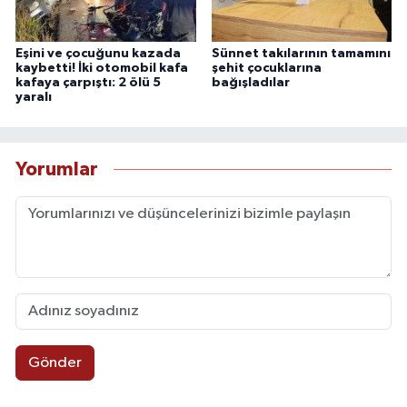
Eşini ve çocuğunu kazada
Sünnet takılarının tamamını
kaybetti! İki otomobil kafa
şehit çocuklarına
kafaya çarpıştı: 2 ölü 5
bağışladılar
yaralı
Yorumlar
Gönder