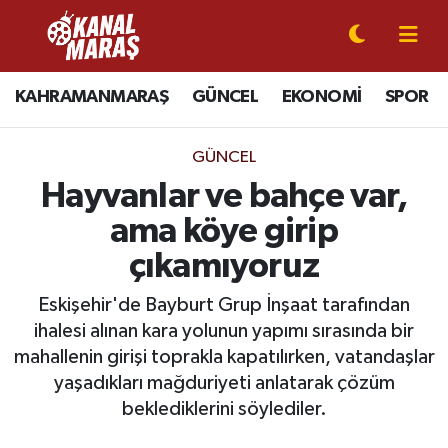
CANLI YAYIN
Kahramanmaraş Nöbetçi Eczaneler
KAHRAMANMARAŞ
GÜNCEL
EKONOMİ
SPOR
KAHRAMANMARAŞ
Kahramanmaraş Hava Durumu
GÜNCEL
GÜNCEL
Kahramanmaraş Namaz Vakitleri
Hayvanlar ve bahçe var,
ama köye girip
SPOR
Kahramanmaraş Trafik Yoğunluk Haritası
çıkamıyoruz
SİYASET
Süper Lig Puan Durumu ve Fikstür
Eskişehir'de Bayburt Grup İnşaat tarafından
ihalesi alınan kara yolunun yapımı sırasında bir
EKONOMİ
Tüm Manşetler
mahallenin girişi toprakla kapatılırken, vatandaşlar
yaşadıkları mağduriyeti anlatarak çözüm
GÜNDEM
Son Dakika Haberleri
beklediklerini söylediler.
MAGAZİN
Haber Arşivi