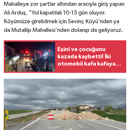
Mahalleye zor şartlar altından aracıyla giriş yapan
Ali Arduş, "Yol kapatılalı 10-15 gün oluyor.
Köyümüze girebilmek için Sevinç Köyü'nden ya
da Mutallip Mahallesi'nden dolanıp da geliyoruz.
Eşini ve çocuğunu
kazada kaybetti! İki
otomobil kafa kafaya
çarpıştı: 2 ölü 5 yaralı