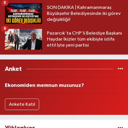
5
SON DAKİKA | Kahramanmaraş
Büyükşehir Belediyesinde iki görev
değişikliği!
6
Pazarcık'ta CHP’li Belediye Başkanı
Haydar İkizler tüm ekibiyle istifa
etti! İşte yeni partisi
Anket
Ekonomiden memnun musunuz?
Ankete Katıl