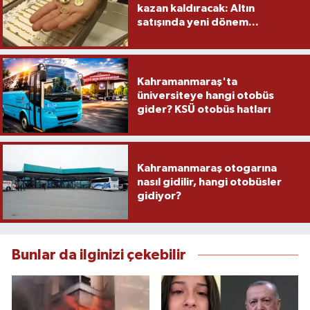
kazan kaldıracak: Altın
satışında yeni dönem...
Kahramanmaraş'ta
üniversiteye hangi otobüs
gider? KSÜ otobüs hatları
Kahramanmaraş otogarına
nasıl gidilir, hangi otobüsler
gidiyor?
Bunlar da ilginizi çekebilir