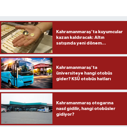
Kahramanmaraş'ta kuyumcular
kazan kaldıracak: Altın
satışında yeni dönem...
Kahramanmaraş'ta
üniversiteye hangi otobüs
gider? KSÜ otobüs hatları
Kahramanmaraş otogarına
nasıl gidilir, hangi otobüsler
gidiyor?