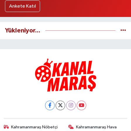
Ankete Katıl
Yükleniyor...
Kahramanmaraş Nöbetçi
Kahramanmaraş Hava