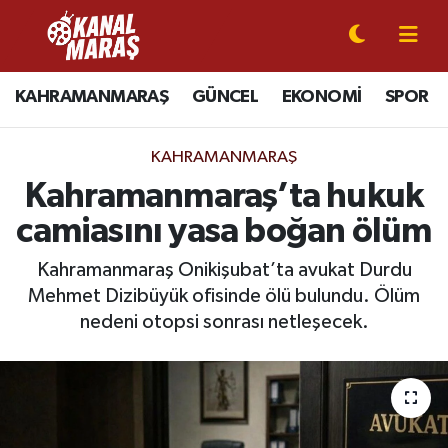
CANLI YAYIN
Kahramanmaraş Nöbetçi Eczaneler
KAHRAMANMARAŞ
GÜNCEL
EKONOMİ
SPOR
KAHRAMANMARAŞ
Kahramanmaraş Hava Durumu
KAHRAMANMARAŞ
GÜNCEL
Kahramanmaraş Namaz Vakitleri
Kahramanmaraş’ta hukuk
camiasını yasa boğan ölüm
SPOR
Kahramanmaraş Trafik Yoğunluk Haritası
Kahramanmaraş Onikişubat’ta avukat Durdu
SİYASET
Süper Lig Puan Durumu ve Fikstür
Mehmet Dizibüyük ofisinde ölü bulundu. Ölüm
nedeni otopsi sonrası netleşecek.
EKONOMİ
Tüm Manşetler
GÜNDEM
Son Dakika Haberleri
MAGAZİN
Haber Arşivi