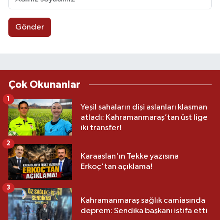
Gönder
Çok Okunanlar
1
Yeşil sahaların dişi aslanları klasman
atladı: Kahramanmaraş’tan üst lige
iki transfer!
2
Karaaslan'ın Tekke yazısına
Erkoç'tan açıklama!
3
Kahramanmaraş sağlık camiasında
deprem: Sendika başkanı istifa etti