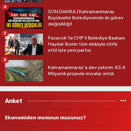
4
SON DAKİKA | Kahramanmaraş
Büyükşehir Belediyesinde iki görev
değişikliği!
5
Pazarcık'ta CHP’li Belediye Başkanı
Haydar İkizler tüm ekibiyle istifa
etti! İşte yeni partisi
6
Kahramanmaraş'a dev yatırım: 83.4
Milyarlık projede imzalar atıldı
Anket
Ekonomiden memnun musunuz?