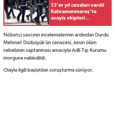
13'er yıl cezaları vardı!
Kahramanmaraş'ta
asayiş ekipleri
operasyonla yakaladı
Nöbetçi savcının incelemelerinin ardından Durdu
Mehmet Dizibüyük’ün cenazesi, kesin ölüm
sebebinin saptanması amacıyla Adli Tıp Kurumu
morguna nakledildi.
Olayla ilgili başlatılan soruşturma sürüyor.