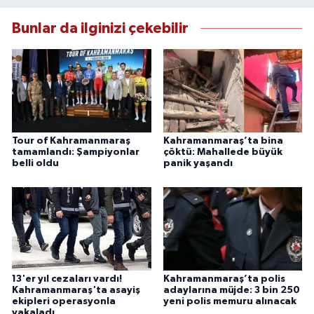
Bunlar da ilginizi çekebilir
Tour of Kahramanmaraş
Kahramanmaraş’ta bina
tamamlandı: Şampiyonlar
çöktü: Mahallede büyük
belli oldu
panik yaşandı
13'er yıl cezaları vardı!
Kahramanmaraş’ta polis
Kahramanmaraş'ta asayiş
adaylarına müjde: 3 bin 250
ekipleri operasyonla
yeni polis memuru alınacak
yakaladı