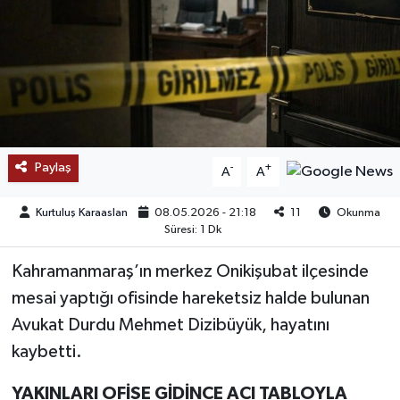
SAĞLIK
EĞİTİM
BÖLGE
KEŞFET
Paylaş
-
+
A
A
POPÜLER
Kurtuluş Karaaslan
08.05.2026 - 21:18
11
Okunma
Süresi: 1 Dk
DÜNYA
Kahramanmaraş’ın merkez Onikişubat ilçesinde
mesai yaptığı ofisinde hareketsiz halde bulunan
TREND
Avukat Durdu Mehmet Dizibüyük, hayatını
MEDYA
kaybetti.
YAKINLARI OFİSE GİDİNCE ACI TABLOYLA
OTOMOTİV