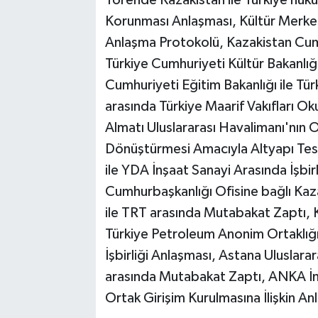
Törende Kazakistan ile Türkiye hüküm
Korunması Anlaşması, Kültür Merkez
Anlaşma Protokolü, Kazakistan Cumh
Türkiye Cumhuriyeti Kültür Bakanlığ
Cumhuriyeti Eğitim Bakanlığı ile Tür
arasında Türkiye Maarif Vakıfları Oku
Almatı Uluslararası Havalimanı'nın 
Dönüştürmesi Amacıyla Altyapı Tesi
ile YDA İnşaat Sanayi Arasında İşbi
Cumhurbaşkanlığı Ofisine bağlı Ka
ile TRT arasında Mutabakat Zaptı, K
Türkiye Petroleum Anonim Ortaklığı 
İşbirliği Anlaşması, Astana Uluslara
arasında Mutabakat Zaptı, ANKA İns
Ortak Girişim Kurulmasına İlişkin A