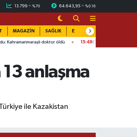
13.799
64.643,95
%
70
%
0.16
T
MAGAZİN
SAĞLIK
EĞİTİM
YAŞAM
DÜN
maraşlı doktor öldü
15:48
Onikişubat’ta ücretsiz üniversite 
a 13 anlaşma
ürkiye ile Kazakistan