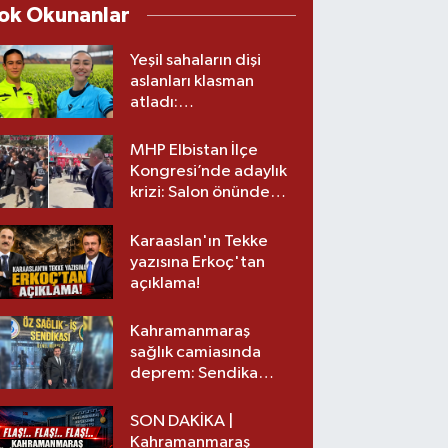
ok Okunanlar
Yeşil sahaların dişi
aslanları klasman
atladı:
Kahramanmaraş’tan
üst lige iki transfer!
MHP Elbistan İlçe
Kongresi’nde adaylık
krizi: Salon önünde
biber gazlı müdahale
Karaaslan'ın Tekke
yazısına Erkoç'tan
açıklama!
Kahramanmaraş
sağlık camiasında
deprem: Sendika
başkanı istifa etti
SON DAKİKA |
Kahramanmaraş