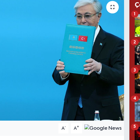
Ç
1
2
3
4
5
-
+
A
A