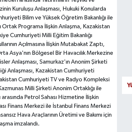
etleri arasında Yatırımların Teşviki ve
inin Kuruluşu Anlaşması, Hukuki Konularda
uriyeti Bilim ve Yüksek Öğretim Bakanlığı ile
ı Ortak Programa İlişkin Anlaşma, Kazakistan
kiye Cumhuriyeti Milli Eğitim Bakanlığı
llarının Açılmasına İlişkin Mutabakat Zaptı,
Orta Asya'nın Bölgesel Bir Havacılık Merkezine
sler Anlaşması, Samurkaz'ın Anonim Şirketi
rliği Anlaşması, Kazakistan Cumhuriyeti
zakistan Cumhuriyeti TV ve Radyo Kompleksi
Y
azmunas Milli Şirketi Anonim Ortaklığı ile
arasında Petrol Sahası Hizmetine İlişkin
rası Finans Merkezi ile İstanbul Finans Merkezi
ansız Hava Araçlarının Üretimi ve Bakımı için
nlaşma imzalandı.