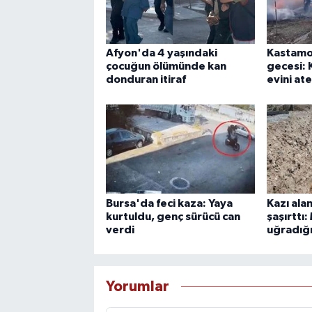
Afyon'da 4 yaşındaki
Kastamo
çocuğun ölümünde kan
gecesi:
donduran itiraf
evini at
Bursa'da feci kaza: Yaya
Kazı ala
kurtuldu, genç sürücü can
şaşırttı:
verdi
uğradığı
Yorumlar