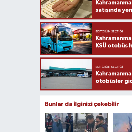
Kahramanmara
satışında yen
EDITÖRÜN SEÇTIĞI
Kahramanmara
KSÜ otobüs h
EDITÖRÜN SEÇTIĞI
Kahramanmaraş
otobüsler gi
Bunlar da ilginizi çekebilir