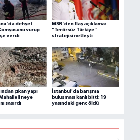
nu'da dehşet
MSB'den flaş açıklama:
 Komşusunu vurup
"Terörsüz Türkiye"
eşe verdi
stratejisi netleşti
nından çıkan yapı
İstanbul'da barışma
 Mahalleli neye
buluşması kanlı bitti: 19
nı şaşırdı
yaşındaki genç öldü