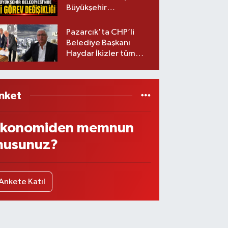
Büyükşehir
Belediyesinde iki
görev değişikliği!
Pazarcık'ta CHP’li
Belediye Başkanı
Haydar İkizler tüm
ekibiyle istifa etti! İşte
yeni partisi
nket
konomiden memnun
usunuz?
Ankete Katıl