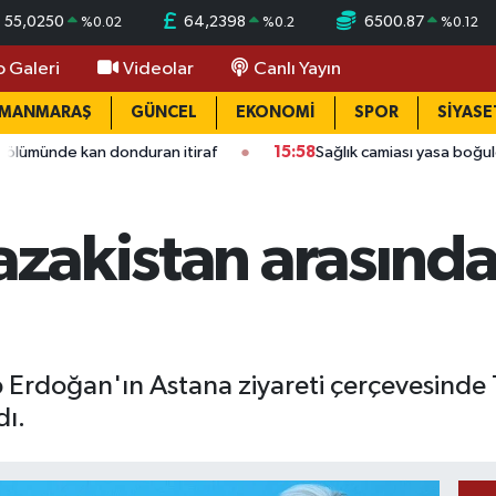
55,0250
64,2398
6500.87
%
0.02
%
0.2
%
0.12
o Galeri
Videolar
Canlı Yayın
AMANMARAŞ
GÜNCEL
EKONOMİ
SPOR
SİYASE
n donduran itiraf
15:58
Sağlık camiası yasa boğuldu: Kahraman
Kazakistan arasınd
rdoğan'ın Astana ziyareti çerçevesinde T
dı.