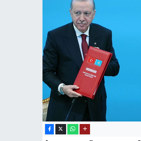
SAĞLIK
EĞİTİM
BÖLGE
KEŞFET
POPÜLER
DÜNYA
TREND
MEDYA
OTOMOTİV