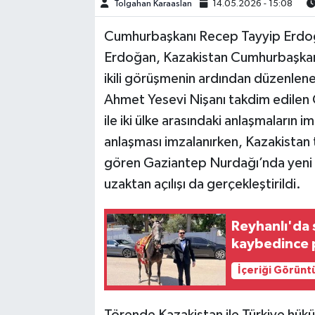
Tolgahan Karaaslan
14.05.2026 - 15:08
TEKNOLOJİ
Cumhurbaşkanı Recep Tayyip Erdoğ
Erdoğan, Kazakistan Cumhurbaşkanı
YAŞAM
ikili görüşmenin ardından düzenlenen
Ahmet Yesevi Nişanı takdim edile
KÜLTÜR SANAT
ile iki ülke arasındaki anlaşmaların i
anlaşması imzalanırken, Kazakistan
gören Gaziantep Nurdağı’nda yeni
uzaktan açılışı da gerçekleştirildi.
Reyhanlı'da 
kaybedince p
İçeriği Görünt