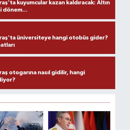
ş'ta kuyumcular kazan kaldıracak: Altın
i dönem...
ş'ta üniversiteye hangi otobüs gider?
atları
 otogarına nasıl gidilir, hangi
diyor?