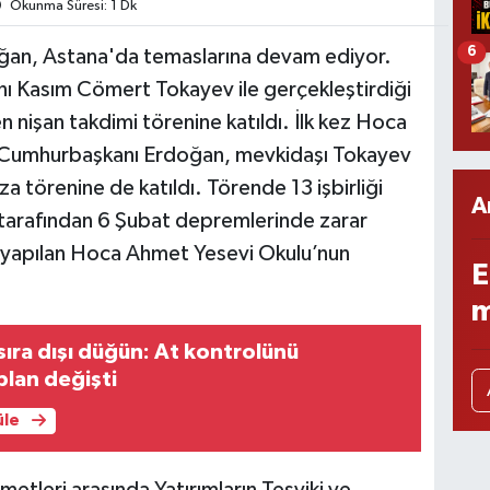
Okunma Süresi: 1 Dk
6
an, Astana'da temaslarına devam ediyor.
 Kasım Cömert Tokayev ile gerçekleştirdiği
 nişan takdimi törenine katıldı. İlk kez Hoca
n Cumhurbaşkanı Erdoğan, mevkidaşı Tokayev
mza törenine de katıldı. Törende 13 işbirliği
A
 tarafından 6 Şubat depremlerinde zarar
 yapılan Hoca Ahmet Yesevi Okulu’nun
E
m
sıra dışı düğün: At kontrolünü
lan değişti
üle