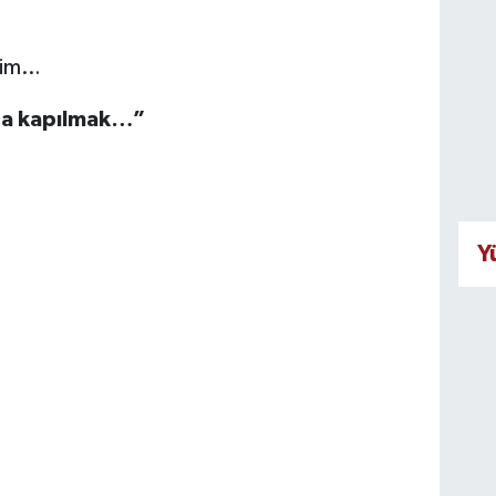
im…
ğa kapılmak…”
Y