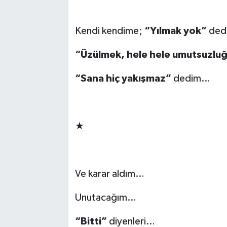
-
Kendi kendime;
“Yılmak yok”
ded
“Üzülmek, hele hele umutsuzlu
“Sana hiç yakışmaz”
dedim…
-
★
-
Ve karar aldım…
Unutacağım…
“Bitti”
diyenleri…