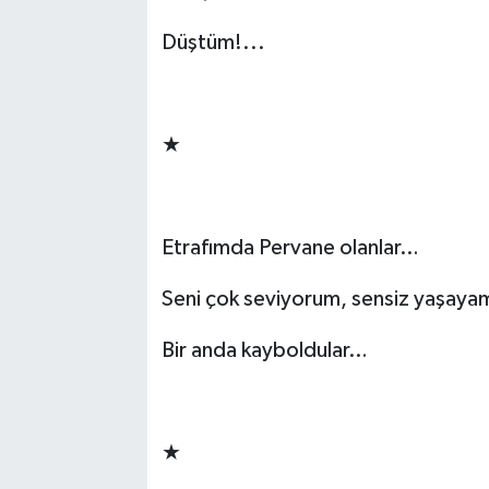
Düştüm!...
TEKNOLOJİ
-
YAŞAM
★
KÜLTÜR SANAT
-
Etrafımda Pervane olanlar…
Seni çok seviyorum, sensiz yaşay
Bir anda kayboldular…
-
★