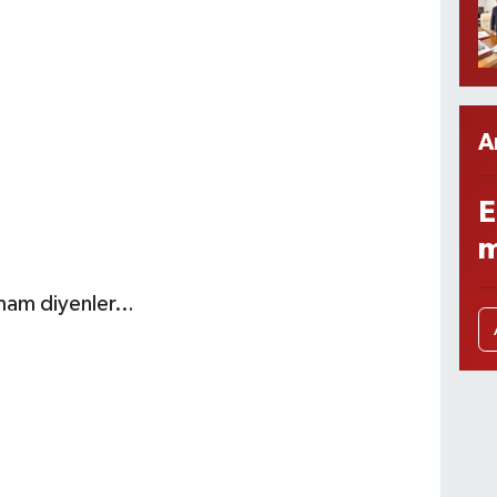
A
E
m
amam diyenler…