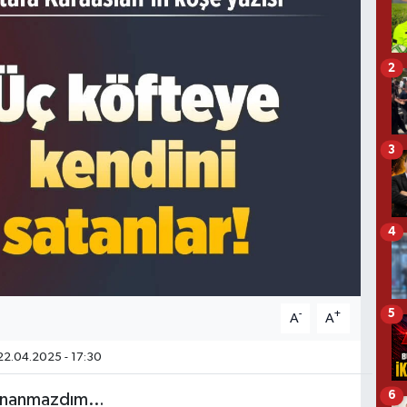
2
3
4
5
-
+
A
A
2.04.2025 - 17:30
6
 inanmazdım…