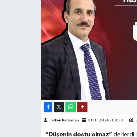
SAĞLIK
EĞİTİM
BÖLGE
KEŞFET
POPÜLER
DÜNYA
TREND
MEDYA
Serkan Karaaslan
01.01.2024 - 08:30
2
“Düşenin dostu olmaz”
derlerdi
OTOMOTİV