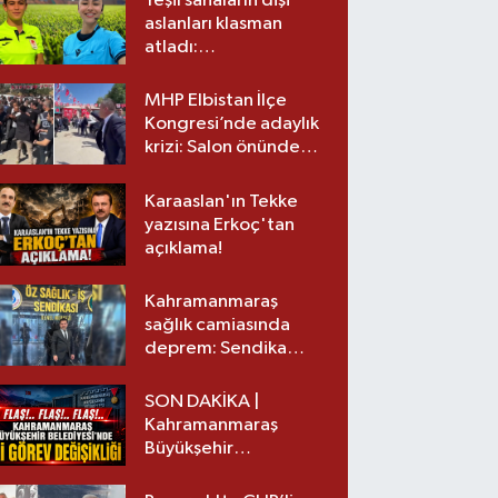
Yeşil sahaların dişi
aslanları klasman
atladı:
Kahramanmaraş’tan
üst lige iki transfer!
MHP Elbistan İlçe
Kongresi’nde adaylık
krizi: Salon önünde
biber gazlı müdahale
Karaaslan'ın Tekke
yazısına Erkoç'tan
açıklama!
Kahramanmaraş
sağlık camiasında
deprem: Sendika
başkanı istifa etti
SON DAKİKA |
Kahramanmaraş
Büyükşehir
Belediyesinde iki
görev değişikliği!