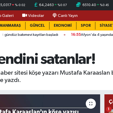
55,0317
64,2463
6510.40
%
-0.02
%
0.07
%
0.45
o Galeri
Videolar
Canlı Yayın
AMANMARAŞ
GÜNCEL
EKONOMİ
SPOR
SİYASE
 bakımevi kayıtları başladı
16:55
Afyon'da 4 yaşındaki çocuğu
endini satanlar!
ber sitesi köşe yazarı Mustafa Karaaslan
ye yazdı.
Ç
1