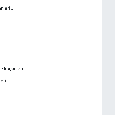
enleri…
de kaçanları…
leri…
…