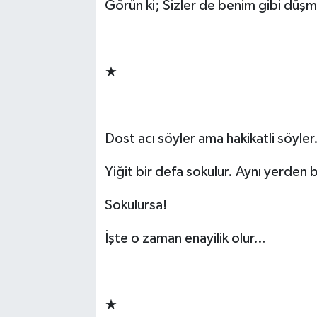
Görün ki; Sizler de benim gibi düş
-
★
-
Dost acı söyler ama hakikatli söyle
Yiğit bir defa sokulur. Aynı yerden
Sokulursa!
İşte o zaman enayilik olur…
-
★