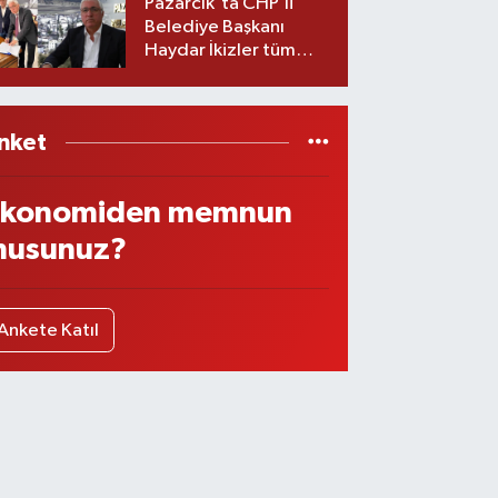
Pazarcık'ta CHP’li
Belediye Başkanı
Haydar İkizler tüm
ekibiyle istifa etti! İşte
yeni partisi
nket
konomiden memnun
usunuz?
Ankete Katıl