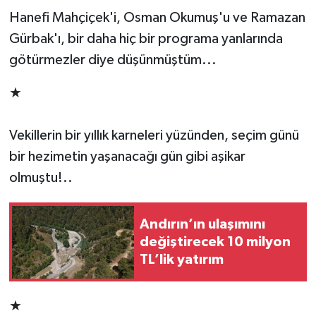
Hanefi Mahçiçek'i, Osman Okumuş'u ve Ramazan
Gürbak'ı, bir daha hiç bir programa yanlarında
götürmezler diye düşünmüştüm...
★
Vekillerin bir yıllık karneleri yüzünden, seçim günü
bir hezimetin yaşanacağı gün gibi aşikar
olmuştu!..
Andırın’ın ulaşımını
değiştirecek 10 milyon
TL’lik yatırım
★