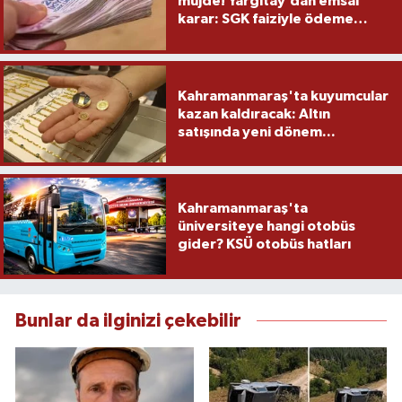
müjde! Yargıtay’dan emsal
karar: SGK faiziyle ödeme
yapacak
Kahramanmaraş'ta kuyumcular
kazan kaldıracak: Altın
satışında yeni dönem...
Kahramanmaraş'ta
üniversiteye hangi otobüs
gider? KSÜ otobüs hatları
Bunlar da ilginizi çekebilir