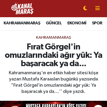
CANLI YAYIN
Kahramanmaraş Nöbetçi Eczaneler
KAHRAMANMARAŞ
GÜNCEL
EKONOMİ
SPOR
KAHRAMANMARAŞ
Kahramanmaraş Hava Durumu
KAHRAMANMARAŞ
GÜNCEL
Kahramanmaraş Namaz Vakitleri
Fırat Görgel'in
omuzlarındaki ağır yük: Ya
SPOR
Kahramanmaraş Trafik Yoğunluk Haritası
başaracak ya da...
SİYASET
Süper Lig Puan Durumu ve Fikstür
Kahramanmaraş'ın en etkin haber sitesi köşe
yazarı Mustafa Karaaslan bugünkü yazısında
EKONOMİ
Tüm Manşetler
"Fırat Görgel'in omuzlarındaki ağır yük: Ya
GÜNDEM
Son Dakika Haberleri
başaracak ya da...'' diye yazdı.
MAGAZİN
Haber Arşivi