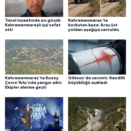
Tünel inşaatında acı göçük:
Kahramanmaraş'ta
Kahramanmaraşlı işçi vefat
korkutan kaza: Araç üst
etti
yoldan aşağıya savruldu
Kahramanmaraş'ta Kuzey
Göksun'da sarsıntı: Kandilli
Çevre Yolu'nda yangın çıktı:
büyüklüğü açıkladı
Ekipler alarma geçti