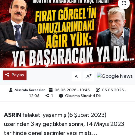
SAĞLIK
EĞİTİM
BÖLGE
KEŞFET
POPÜLER
Paylaş
-
+
A
A
DÜNYA
Mustafa Karaaslan
06.06.2026 - 10:46
06.06.2026 -
12:05
1
Okunma Süresi: 4 Dk
TREND
ASRIN
felaketi yaşanmış (6 Şubat 2023)
MEDYA
üzerinden 3 ay geçtikten sonra, 14 Mayıs 2023
tarihinde genel seçimler yapılmıştı...
OTOMOTİV