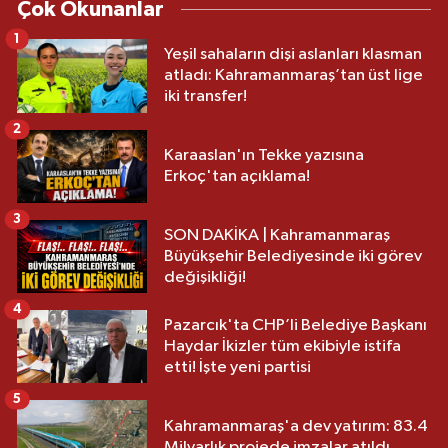
Çok Okunanlar
1
Yeşil sahaların dişi aslanları klasman
atladı: Kahramanmaraş’tan üst lige
iki transfer!
2
Karaaslan'ın Tekke yazısına
Erkoç'tan açıklama!
3
SON DAKİKA | Kahramanmaraş
Büyükşehir Belediyesinde iki görev
değişikliği!
4
Pazarcık'ta CHP’li Belediye Başkanı
Haydar İkizler tüm ekibiyle istifa
etti! İşte yeni partisi
5
Kahramanmaraş'a dev yatırım: 83.4
Milyarlık projede imzalar atıldı