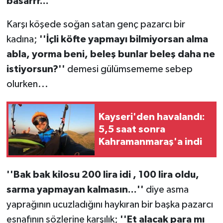
basarrr...''
Karşı köşede soğan satan genç pazarcı bir
kadına;
''İçli köfte yapmayı bilmiyorsan alma
abla, yorma beni, beleş bunlar beleş daha ne
istiyorsun?''
demesi gülümsememe sebep
olurken...
Kayseri'den havalandı:
5,5 saat sonra
Kahramanmaraş'a indi
''Bak bak kilosu 200 lira idi , 100 lira oldu,
sarma yapmayan kalmasın...''
diye asma
yaprağının ucuzladığını haykıran bir başka pazarcı
esnafının sözlerine karşılık;
''Et alacak para mı