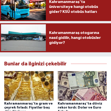
Kahramanmaraş'ta
üniversiteye hangi otobüs
gider? KSÜ otobüs hatları
Kahramanmaraş otogarına
nasıl gidilir, hangi otobüsler
gidiyor?
Bunlar da ilginizi çekebilir
Kahramanmaraş'ta gram ve
Kahramanmaraş'ta döviz
çeyrek fırladı: Fiyatlar baş
rekor kırdı: Dolar ve Euro