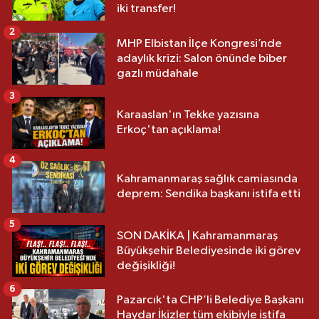
iki transfer!
2
MHP Elbistan İlçe Kongresi’nde
adaylık krizi: Salon önünde biber
gazlı müdahale
3
Karaaslan'ın Tekke yazısına
Erkoç'tan açıklama!
4
Kahramanmaraş sağlık camiasında
deprem: Sendika başkanı istifa etti
5
SON DAKİKA | Kahramanmaraş
Büyükşehir Belediyesinde iki görev
değişikliği!
6
Pazarcık'ta CHP’li Belediye Başkanı
Haydar İkizler tüm ekibiyle istifa