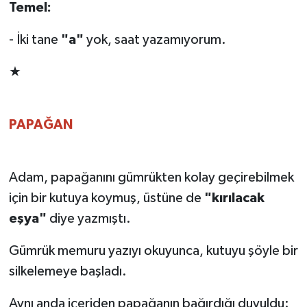
Temel:
- İki tane
"a"
yok, saat yazamıyorum.
★
PAPAĞAN
Adam, papağanını gümrükten kolay geçirebilmek
için bir kutuya koymuş, üstüne de
"kırılacak
eşya"
diye yazmıştı.
Gümrük memuru yazıyı okuyunca, kutuyu şöyle bir
silkelemeye başladı.
Aynı anda içeriden papağanın bağırdığı duyuldu: