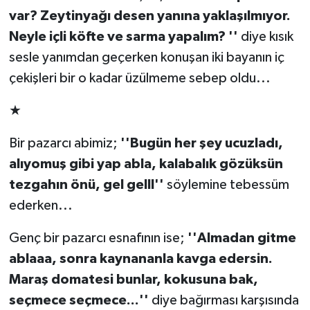
var? Zeytinyağı desen yanına yaklaşılmıyor.
Neyle içli köfte ve sarma yapalım? ''
diye kısık
sesle yanımdan geçerken konuşan iki bayanın iç
çekişleri bir o kadar üzülmeme sebep oldu...
★
Bir pazarcı abimiz;
''Bugün her şey ucuzladı,
alıyomuş gibi yap abla, kalabalık gözüksün
tezgahın önü, gel gelll''
söylemine tebessüm
ederken...
Genç bir pazarcı esnafının ise;
''Almadan gitme
ablaaa, sonra kaynananla kavga edersin.
Maraş domatesi bunlar, kokusuna bak,
seçmece seçmece...''
diye bağırması karşısında