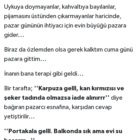
Uykuya doymayanlar, kahvaltıya bayılanlar,
TEKNOLOJİ
pijamasını üstünden çıkarmayanlar haricinde,
pazar gününün ihtiyacı için evin büyüğü pazara
YAŞAM
gider...
KÜLTÜR SANAT
Biraz da özlemden olsa gerek kalktım cuma günü
pazara gittim...
İnanın bana terapi gibi geldi...
Bir tarafta;
''Karpuza gelll, kan kırmızısı ve
şeker tadında olmazsa iade alınırrr''
diye
bağıran pazarcı esnafına, karşıdan cevap
yetiştirilir...
''Portakala gelll. Balkonda sık ama evi su