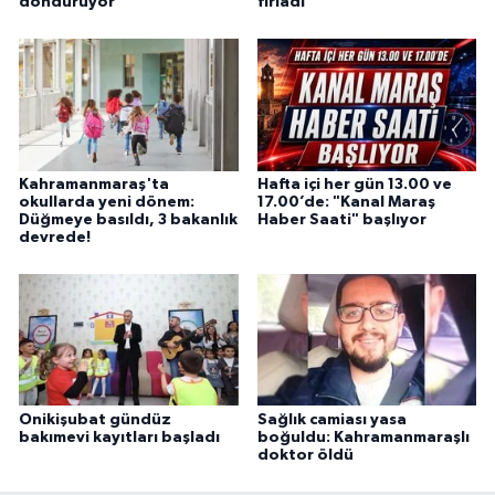
döndürüyor
fırladı
Kahramanmaraş'ta
Hafta içi her gün 13.00 ve
okullarda yeni dönem:
17.00’de: "Kanal Maraş
Düğmeye basıldı, 3 bakanlık
Haber Saati" başlıyor
devrede!
Onikişubat gündüz
Sağlık camiası yasa
bakımevi kayıtları başladı
boğuldu: Kahramanmaraşlı
doktor öldü