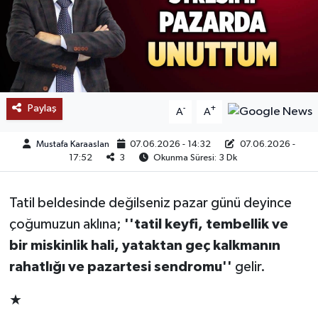
SAĞLIK
EĞİTİM
BÖLGE
Paylaş
-
+
A
A
KEŞFET
Mustafa Karaaslan
07.06.2026 - 14:32
07.06.2026 -
17:52
3
Okunma Süresi: 3 Dk
POPÜLER
Tatil beldesinde değilseniz pazar günü deyince
DÜNYA
çoğumuzun aklına;
''tatil keyfi, tembellik ve
TREND
bir miskinlik hali, yataktan geç kalkmanın
rahatlığı ve pazartesi sendromu''
gelir.
MEDYA
★
OTOMOTİV