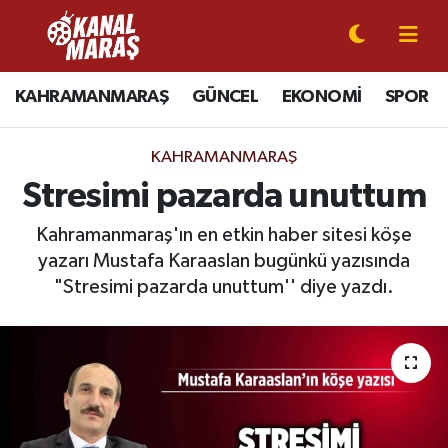
CANLI YAYIN
Kahramanmaraş Nöbetçi Eczaneler
KAHRAMANMARAŞ
GÜNCEL
EKONOMİ
SPOR
KAHRAMANMARAŞ
Kahramanmaraş Hava Durumu
KAHRAMANMARAŞ
GÜNCEL
Kahramanmaraş Namaz Vakitleri
Stresimi pazarda unuttum
SPOR
Kahramanmaraş Trafik Yoğunluk Haritası
Kahramanmaraş'ın en etkin haber sitesi köşe
yazarı Mustafa Karaaslan bugünkü yazısında
SİYASET
Süper Lig Puan Durumu ve Fikstür
"Stresimi pazarda unuttum'' diye yazdı.
EKONOMİ
Tüm Manşetler
GÜNDEM
Son Dakika Haberleri
MAGAZİN
Haber Arşivi