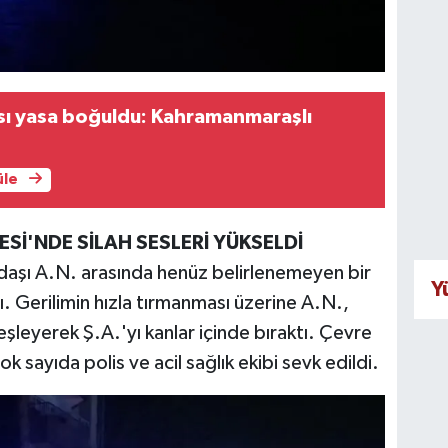
sı yasa boğuldu: Kahramanmaraşlı
üle
Sİ'NDE SİLAH SESLERİ YÜKSELDİ
kadaşı A.N. arasında henüz belirlenemeyen bir
Y
. Gerilimin hızla tırmanması üzerine A.N.,
şleyerek Ş.A.'yı kanlar içinde bıraktı. Çevre
k sayıda polis ve acil sağlık ekibi sevk edildi.