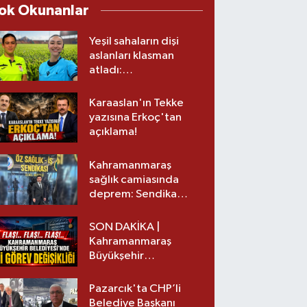
ok Okunanlar
Yeşil sahaların dişi
aslanları klasman
atladı:
Kahramanmaraş’tan
üst lige iki transfer!
Karaaslan'ın Tekke
yazısına Erkoç'tan
açıklama!
Kahramanmaraş
sağlık camiasında
deprem: Sendika
başkanı istifa etti
SON DAKİKA |
Kahramanmaraş
Büyükşehir
Belediyesinde iki
görev değişikliği!
Pazarcık'ta CHP’li
Belediye Başkanı