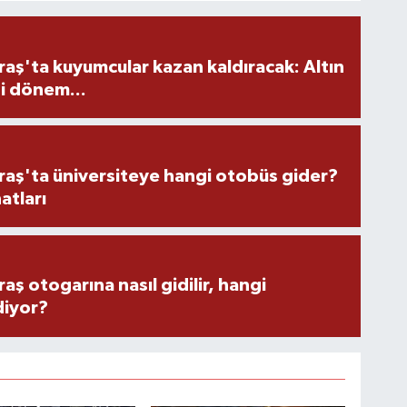
ş'ta kuyumcular kazan kaldıracak: Altın
i dönem...
ş'ta üniversiteye hangi otobüs gider?
atları
 otogarına nasıl gidilir, hangi
diyor?