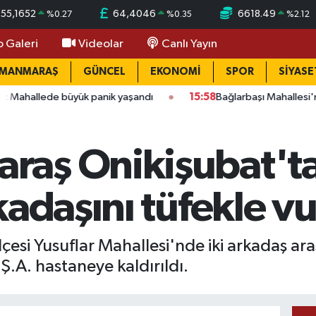
55,1652
64,4046
6618.49
%
0.27
%
0.35
%
2.12
o Galeri
Videolar
Canlı Yayın
AMANMARAŞ
GÜNCEL
EKONOMİ
SPOR
SİYASE
üyük panik yaşandı
15:58
Bağlarbaşı Mahallesi'nde 101. buluşm
aş Onikişubat'ta
kadaşını tüfekle v
si Yusuflar Mahallesi'nde iki arkadaş ara
 Ş.A. hastaneye kaldırıldı.