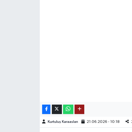
SAĞLIK
EĞİTİM
BÖLGE
KEŞFET
POPÜLER
DÜNYA
TREND
MEDYA
Kurtuluş Karaaslan
21.06.2026 - 10:18
OTOMOTİV