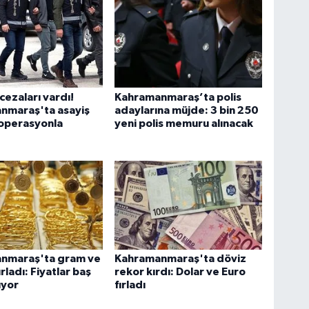
 cezaları vardı!
Kahramanmaraş’ta polis
nmaraş'ta asayiş
adaylarına müjde: 3 bin 250
 operasyonla
yeni polis memuru alınacak
nmaraş'ta gram ve
Kahramanmaraş'ta döviz
rladı: Fiyatlar baş
rekor kırdı: Dolar ve Euro
yor
fırladı