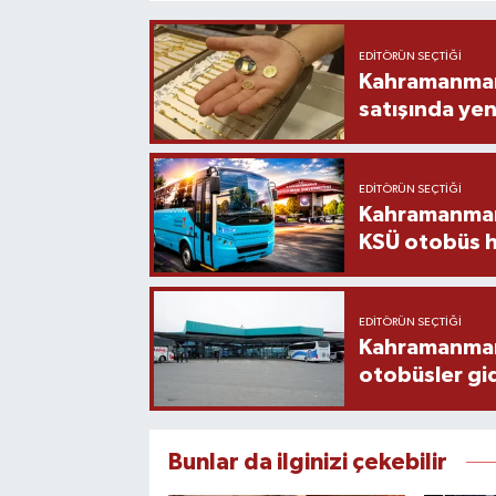
EDITÖRÜN SEÇTIĞI
Kahramanmara
satışında yen
EDITÖRÜN SEÇTIĞI
Kahramanmara
KSÜ otobüs h
EDITÖRÜN SEÇTIĞI
Kahramanmaraş
otobüsler gi
Bunlar da ilginizi çekebilir