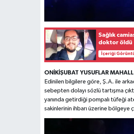
Sağlık camia
doktor öldü
İçeriği Görünt
ONİKİŞUBAT YUSUFLAR MAHALLE
Edinilen bilgilere göre, Ş.A. ile ar
sebepten dolayı sözlü tartışma çıktı
yanında getirdiği pompalı tüfeği ate
sakinlerinin ihbarı üzerine bölgeye ço