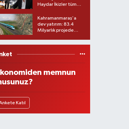
Haydar İkizler tüm
ekibiyle istifa etti! İşte
yeni partisi
Kahramanmaraş'a
dev yatırım: 83.4
Milyarlık projede
imzalar atıldı
nket
konomiden memnun
usunuz?
Ankete Katıl