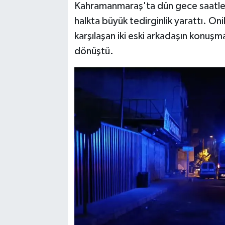
Kahramanmaraş'ta dün gece saatler
halkta büyük tedirginlik yarattı. On
TEKNOLOJİ
karşılaşan iki eski arkadaşın konuşm
YAŞAM
dönüştü.
KÜLTÜR SANAT