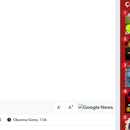
Ç
1
2
3
4
-
+
A
A
5
2
Okunma Süresi: 1 Dk