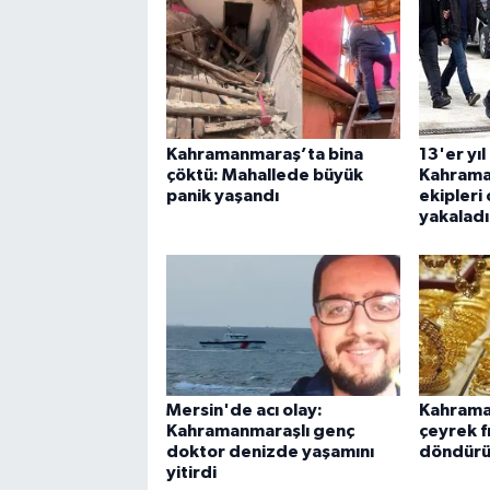
Kahramanmaraş’ta bina
13'er yıl
çöktü: Mahallede büyük
Kahrama
panik yaşandı
ekipleri
yakaladı
Mersin'de acı olay:
Kahrama
Kahramanmaraşlı genç
çeyrek fı
doktor denizde yaşamını
döndürü
yitirdi