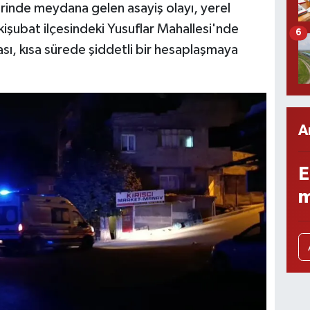
inde meydana gelen asayiş olayı, yerel
ikişubat ilçesindeki Yusuflar Mahallesi'nde
6
ası, kısa sürede şiddetli bir hesaplaşmaya
A
E
m