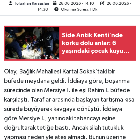
Tolgahan Karaaslan
26.06.2026 - 14:10
26.06.2026 -
14:30
Okunma Süresi: 1 Dk
TEKNOLOJİ
YAŞAM
Side Antik Kenti'nde
korku dolu anlar: 6
KÜLTÜR SANAT
yaşındaki çocuk kuyuya
düştü
Olay, Bağlık Mahallesi Kartal Sokak'taki bir
büfede meydana geldi. İddiaya göre, boşanma
sürecinde olan Mersiye I. ile eşi Rahim I. büfede
karşılaştı. Taraflar arasında başlayan tartışma kısa
sürede büyüyerek kavgaya dönüştü. İddiaya
göre Mersiye I., yanındaki tabancayı eşine
doğrultarak tetiğe bastı. Ancak silah tutukluk
yapması nedeniyle ateş almadı. Bunun üzerine