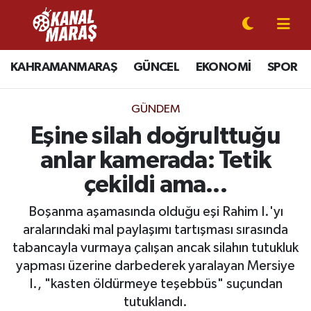
CANLI YAYIN
Kahramanmaraş Nöbetçi Eczaneler
KAHRAMANMARAŞ
GÜNCEL
EKONOMİ
SPOR
KAHRAMANMARAŞ
Kahramanmaraş Hava Durumu
GÜNDEM
GÜNCEL
Kahramanmaraş Namaz Vakitleri
Eşine silah doğrulttuğu
anlar kamerada: Tetik
SPOR
Kahramanmaraş Trafik Yoğunluk Haritası
çekildi ama...
SİYASET
Süper Lig Puan Durumu ve Fikstür
Boşanma aşamasında olduğu eşi Rahim I.'yı
aralarındaki mal paylaşımı tartışması sırasında
EKONOMİ
Tüm Manşetler
tabancayla vurmaya çalışan ancak silahın tutukluk
yapması üzerine darbederek yaralayan Mersiye
GÜNDEM
Son Dakika Haberleri
I., "kasten öldürmeye teşebbüs" suçundan
MAGAZİN
Haber Arşivi
tutuklandı.