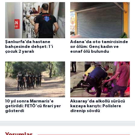
Şanlıurfa’da hastane
Adana'da oto tamircisinde
bahçesinde dehşet: 1'i
sır ölüm: Genç kadın ve
çocuk 2 yaralı
esnaf ölü bulundu
10 yıl sonra Marmaris'e
Aksaray'da alkollü sürücü
getirildi: FETÖ'cü firari yer
kazaya karıştı: Polislere
gösterdi
direnip sövdü
Yorumlar