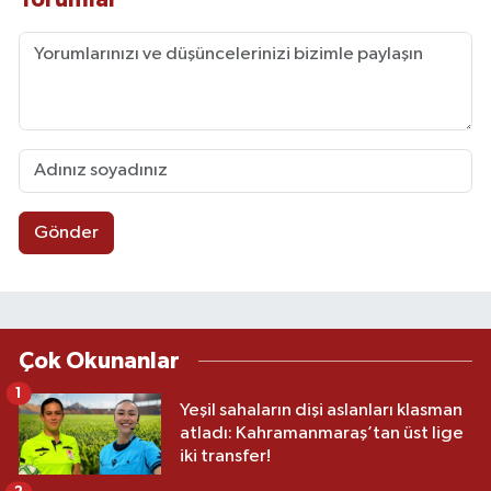
Gönder
Çok Okunanlar
1
Yeşil sahaların dişi aslanları klasman
atladı: Kahramanmaraş’tan üst lige
iki transfer!