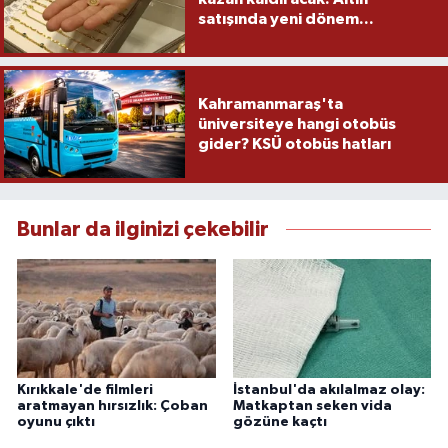
satışında yeni dönem...
Kahramanmaraş'ta
üniversiteye hangi otobüs
gider? KSÜ otobüs hatları
Bunlar da ilginizi çekebilir
Kırıkkale'de filmleri
İstanbul'da akılalmaz olay:
aratmayan hırsızlık: Çoban
Matkaptan seken vida
oyunu çıktı
gözüne kaçtı