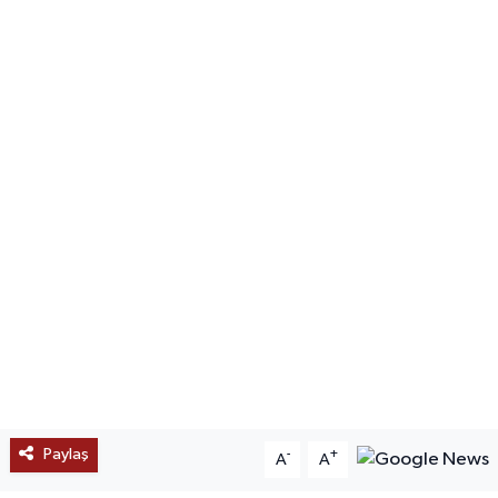
SAĞLIK
EĞİTİM
BÖLGE
KEŞFET
POPÜLER
DÜNYA
TREND
MEDYA
Paylaş
-
+
A
A
OTOMOTİV