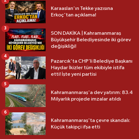
2
Karaaslan'ın Tekke yazısına
Erkoç'tan açıklama!
3
SON DAKİKA | Kahramanmaraş
Büyükşehir Belediyesinde iki görev
değişikliği!
4
Pazarcık'ta CHP’li Belediye Başkanı
Haydar İkizler tüm ekibiyle istifa
etti! İşte yeni partisi
5
Kahramanmaraş'a dev yatırım: 83.4
Milyarlık projede imzalar atıldı
6
Kahramanmaraş'ta çevre skandalı:
Küçük takipçi ifşa etti