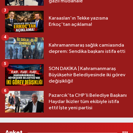
gazlı müdahale
3
Karaaslan'ın Tekke yazısına
Erkoç'tan açıklama!
4
Kahramanmaraş sağlık camiasında
deprem: Sendika başkanı istifa etti
5
SON DAKİKA | Kahramanmaraş
Büyükşehir Belediyesinde iki görev
değişikliği!
6
Pazarcık'ta CHP’li Belediye Başkanı
Haydar İkizler tüm ekibiyle istifa
etti! İşte yeni partisi
Anket