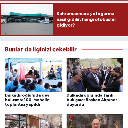
Kahramanmaraş otogarına
nasıl gidilir, hangi otobüsler
gidiyor?
Bunlar da ilginizi çekebilir
Dulkadiroğlu'nda dev
Dulkadiroğlu'nda tarihi
buluşma: 100. mahalle
buluşma: Başkan Akpınar
toplantısı yapıldı
duyurdu