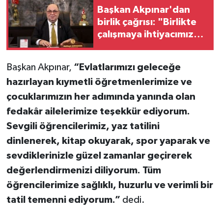
Başkan Akpınar'dan
birlik çağrısı: "Birlikte
çalışmaya ihtiyacımız
var"
Başkan Akpınar,
“Evlatlarımızı geleceğe
hazırlayan kıymetli öğretmenlerimize ve
çocuklarımızın her adımında yanında olan
fedakâr ailelerimize teşekkür ediyorum.
Sevgili öğrencilerimiz, yaz tatilini
dinlenerek, kitap okuyarak, spor yaparak ve
sevdiklerinizle güzel zamanlar geçirerek
değerlendirmenizi diliyorum. Tüm
öğrencilerimize sağlıklı, huzurlu ve verimli bir
tatil temenni ediyorum.”
dedi.