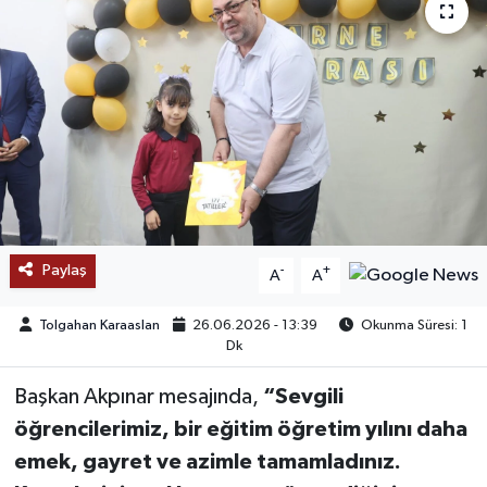
SAĞLIK
EĞİTİM
BÖLGE
KEŞFET
POPÜLER
Paylaş
-
+
A
A
DÜNYA
Tolgahan Karaaslan
26.06.2026 - 13:39
Okunma Süresi: 1
Dk
TREND
Başkan Akpınar mesajında,
“Sevgili
MEDYA
öğrencilerimiz, bir eğitim öğretim yılını daha
emek, gayret ve azimle tamamladınız.
OTOMOTİV