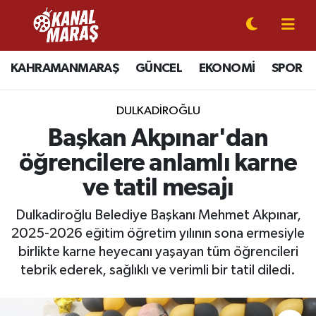
CANLI YAYIN
Kahramanmaraş Nöbetçi Eczaneler
KAHRAMANMARAŞ
GÜNCEL
EKONOMİ
SPOR
KAHRAMANMARAŞ
Kahramanmaraş Hava Durumu
DULKADİROĞLU
GÜNCEL
Kahramanmaraş Namaz Vakitleri
Başkan Akpınar'dan
öğrencilere anlamlı karne
SPOR
Kahramanmaraş Trafik Yoğunluk Haritası
ve tatil mesajı
SİYASET
Süper Lig Puan Durumu ve Fikstür
Dulkadiroğlu Belediye Başkanı Mehmet Akpınar,
2025-2026 eğitim öğretim yılının sona ermesiyle
EKONOMİ
Tüm Manşetler
birlikte karne heyecanı yaşayan tüm öğrencileri
tebrik ederek, sağlıklı ve verimli bir tatil diledi.
GÜNDEM
Son Dakika Haberleri
MAGAZİN
Haber Arşivi