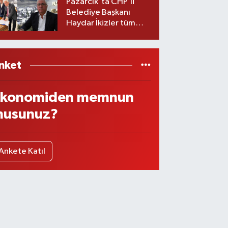
Pazarcık'ta CHP’li
Belediye Başkanı
Haydar İkizler tüm
ekibiyle istifa etti! İşte
yeni partisi
nket
konomiden memnun
usunuz?
Ankete Katıl