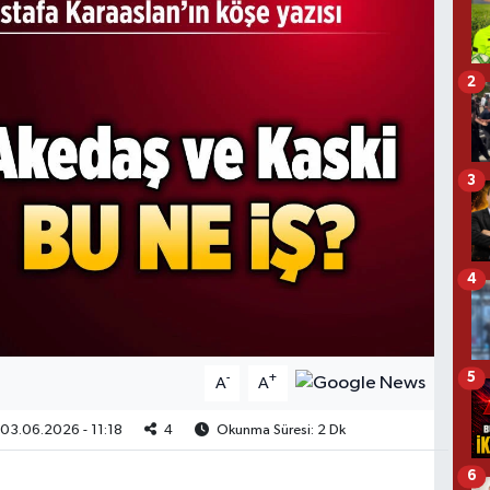
2
3
4
5
-
+
A
A
03.06.2026 - 11:18
4
Okunma Süresi: 2 Dk
6