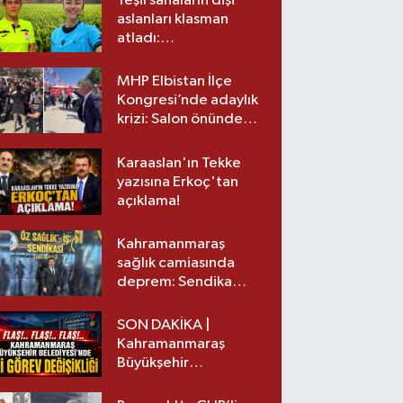
Yeşil sahaların dişi
aslanları klasman
atladı:
Kahramanmaraş’tan
üst lige iki transfer!
MHP Elbistan İlçe
Kongresi’nde adaylık
krizi: Salon önünde
biber gazlı müdahale
Karaaslan'ın Tekke
yazısına Erkoç'tan
açıklama!
Kahramanmaraş
sağlık camiasında
deprem: Sendika
başkanı istifa etti
SON DAKİKA |
Kahramanmaraş
Büyükşehir
Belediyesinde iki
görev değişikliği!