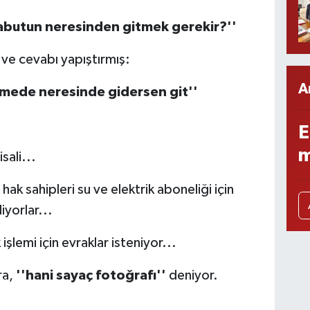
abutun neresinden gitmek gerekir?''
ve cevabı yapıştırmış:
A
tmede neresinde gidersen git''
E
m
ali...
ak sahipleri su ve elektrik aboneliği için
iyorlar...
şlemi için evraklar isteniyor...
ra,
''hani saya
ç
fotoğrafı''
deniyor.