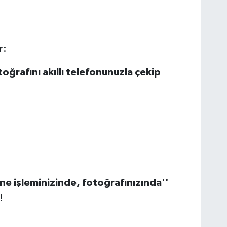
r:
toğrafını akıllı telefonunuzla
ç
ekip
ne işleminizinde, fotoğrafınızında''
!