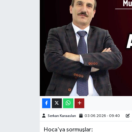
SAĞLIK
EĞİTİM
BÖLGE
KEŞFET
POPÜLER
DÜNYA
TREND
MEDYA
Serkan Karaaslan
03.06.2026 - 09:40
Hoca'ya sormuşlar:
OTOMOTİV