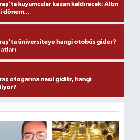
ş'ta kuyumcular kazan kaldıracak: Altın
i dönem...
ş'ta üniversiteye hangi otobüs gider?
atları
 otogarına nasıl gidilir, hangi
diyor?