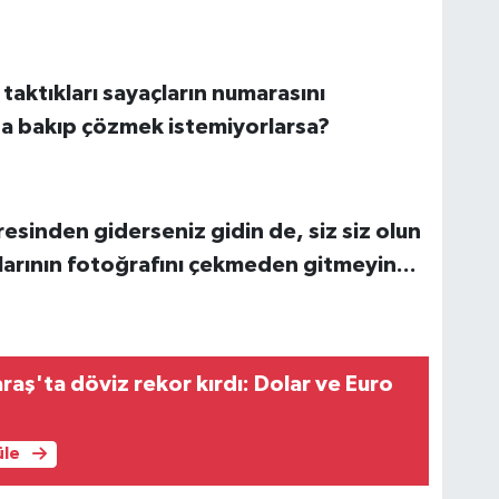
taktıkları saya
ç
ların numarasını
na bakıp
çö
zmek istemiyorlarsa?
esinden giderseniz gidin de, siz siz olun
larının fotoğrafını
ç
ekmeden gitmeyin...
ş'ta döviz rekor kırdı: Dolar ve Euro
üle