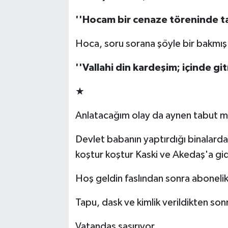
''Hocam bir cenaze t
ö
reninde t
TEKNOLOJİ
Hoca, soru sorana şöyle bir bakmış 
YAŞAM
''Vallahi din kardeşim; i
ç
inde gi
KÜLTÜR SANAT
★
Anlatacağım olay da aynen tabut mis
Devlet babanın yaptırdığı binalarda h
koştur koştur Kaski ve Akedaş'a gid
Hoş geldin faslından sonra abonelik i
Tapu, dask ve kimlik verildikten son
Vatandaş şaşırıyor...