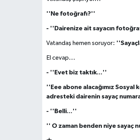
''Ne fotoğrafı?''
- ''Dairenize ait sayacın fotoğrafı
Vatandaş hemen soruyor:
''Saya
ç
El cevap...
- ''Evet biz taktık...''
''Eee abone alacağımız Sosyal k
adresteki dairenin saya
ç
numaral
- ''Belli...''
'' O zaman benden niye saya
ç
nu