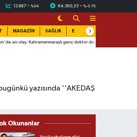
13.887
64.360,53
%
64
%
-0.76
T
MAGAZİN
SAĞLIK
EĞİTİM
YAŞAM
DÜN
: Kahramanmaraşlı genç doktor denizde yaşamını yitirdi
09:58
n bugünkü yazısında ''AKEDAŞ
ok Okunanlar