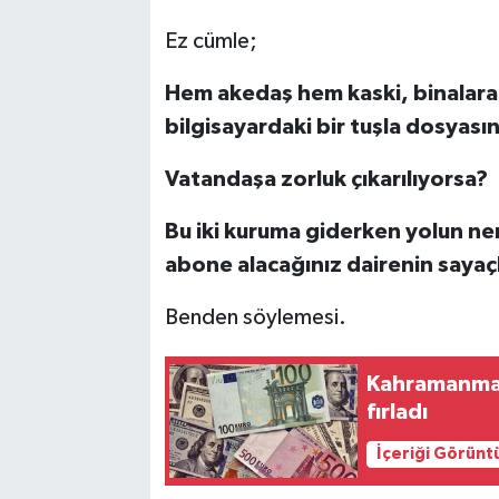
Ez cümle;
Hem akedaş hem kaski, binalara 
bilgisayardaki bir tuşla dosyası
Vatandaşa zorluk
ç
ıkarılıyorsa?
Bu iki kuruma giderken yolun ner
abone alacağınız dairenin saya
ç
Benden söylemesi.
Kahramanmara
fırladı
İçeriği Görünt