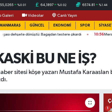
55,0265
64,1897
6574.81
%
0.01
%
0.02
%
1.44
o Galeri
Videolar
Canlı Yayın
AMANMARAŞ
GÜNCEL
EKONOMİ
SPOR
SİYASE
e dönüştü: Bagajdan testere çıkardı
10:56
Mersin'de acı olay
ASKİ BU NE İŞ?
aber sitesi köşe yazarı Mustafa Karaasla
dı.
Ç
1