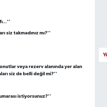
...''
ları siz takmadınız mı?''
Y
onutlar veya rezerv alanında yer alan
arı siz de belli değil mi?''
marası istiyorsunuz?''