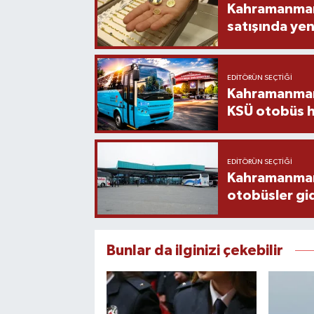
Kahramanmara
satışında yen
EDITÖRÜN SEÇTIĞI
Kahramanmara
KSÜ otobüs h
EDITÖRÜN SEÇTIĞI
Kahramanmaraş
otobüsler gi
Bunlar da ilginizi çekebilir