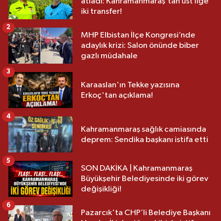
atladı: Kahramanmaraş’tan üst lige
iki transfer!
2
MHP Elbistan İlçe Kongresi’nde
adaylık krizi: Salon önünde biber
gazlı müdahale
3
Karaaslan'ın Tekke yazısına
Erkoç'tan açıklama!
4
Kahramanmaraş sağlık camiasında
deprem: Sendika başkanı istifa etti
5
SON DAKİKA | Kahramanmaraş
Büyükşehir Belediyesinde iki görev
değişikliği!
6
Pazarcık'ta CHP’li Belediye Başkanı