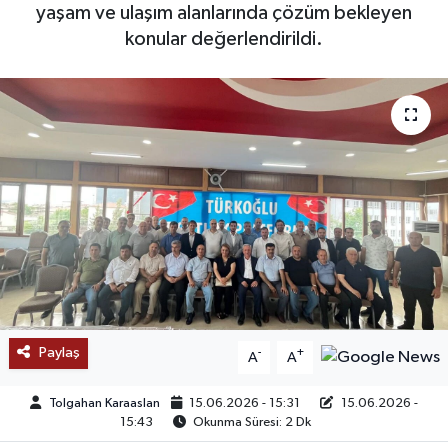
yaşam ve ulaşım alanlarında çözüm bekleyen
SAĞLIK
konular değerlendirildi.
EĞİTİM
BÖLGE
KEŞFET
POPÜLER
DÜNYA
TREND
Paylaş
-
+
A
A
MEDYA
Tolgahan Karaaslan
15.06.2026 - 15:31
15.06.2026 -
15:43
Okunma Süresi: 2 Dk
OTOMOTİV