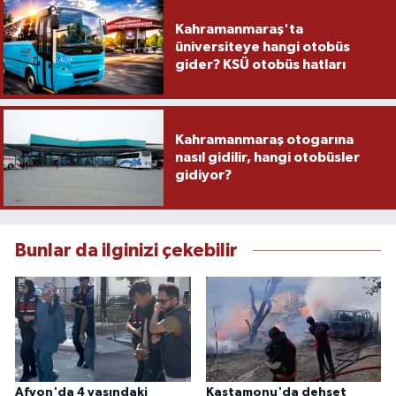
Kahramanmaraş'ta
üniversiteye hangi otobüs
gider? KSÜ otobüs hatları
Kahramanmaraş otogarına
nasıl gidilir, hangi otobüsler
gidiyor?
Bunlar da ilginizi çekebilir
Afyon'da 4 yaşındaki
Kastamonu'da dehşet