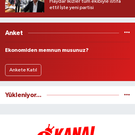
Haydar İkizler tüm ekibiyle istifa
etti! İşte yeni partisi
Anket
Ekonomiden memnun musunuz?
Ankete Katıl
Yükleniyor...