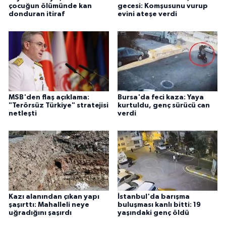
çocuğun ölümünde kan
gecesi: Komşusunu vurup
donduran itiraf
evini ateşe verdi
MSB'den flaş açıklama:
Bursa'da feci kaza: Yaya
"Terörsüz Türkiye" stratejisi
kurtuldu, genç sürücü can
netleşti
verdi
Kazı alanından çıkan yapı
İstanbul'da barışma
şaşırttı: Mahalleli neye
buluşması kanlı bitti: 19
uğradığını şaşırdı
yaşındaki genç öldü