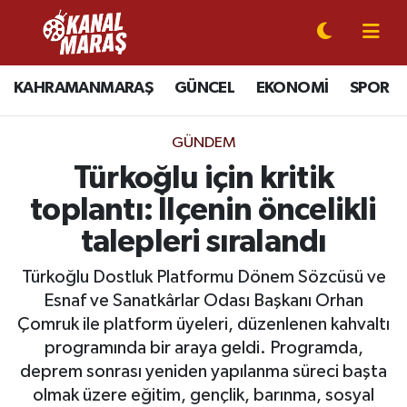
CANLI YAYIN
Kahramanmaraş Nöbetçi Eczaneler
KAHRAMANMARAŞ
GÜNCEL
EKONOMİ
SPOR
KAHRAMANMARAŞ
Kahramanmaraş Hava Durumu
GÜNDEM
GÜNCEL
Kahramanmaraş Namaz Vakitleri
Türkoğlu için kritik
toplantı: İlçenin öncelikli
SPOR
Kahramanmaraş Trafik Yoğunluk Haritası
talepleri sıralandı
SİYASET
Süper Lig Puan Durumu ve Fikstür
Türkoğlu Dostluk Platformu Dönem Sözcüsü ve
Esnaf ve Sanatkârlar Odası Başkanı Orhan
EKONOMİ
Tüm Manşetler
Çomruk ile platform üyeleri, düzenlenen kahvaltı
programında bir araya geldi. Programda,
GÜNDEM
Son Dakika Haberleri
deprem sonrası yeniden yapılanma süreci başta
MAGAZİN
Haber Arşivi
olmak üzere eğitim, gençlik, barınma, sosyal