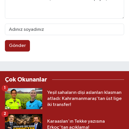
Gönder
Çok Okunanlar
1
Yeşil sahaların dişi aslanları klasman
atladı: Kahramanmaraş’tan üst lige
iki transfer!
2
Karaaslan'ın Tekke yazısına
Erkoç'tan açıklama!