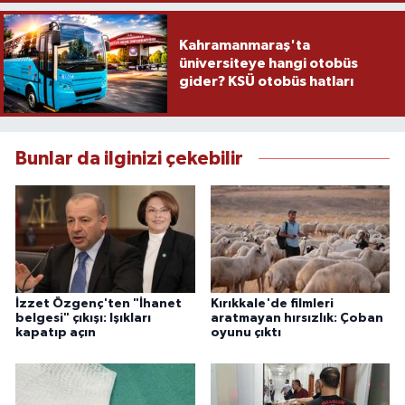
Kahramanmaraş'ta
üniversiteye hangi otobüs
gider? KSÜ otobüs hatları
Bunlar da ilginizi çekebilir
İzzet Özgenç'ten "İhanet
Kırıkkale'de filmleri
belgesi" çıkışı: Işıkları
aratmayan hırsızlık: Çoban
kapatıp açın
oyunu çıktı