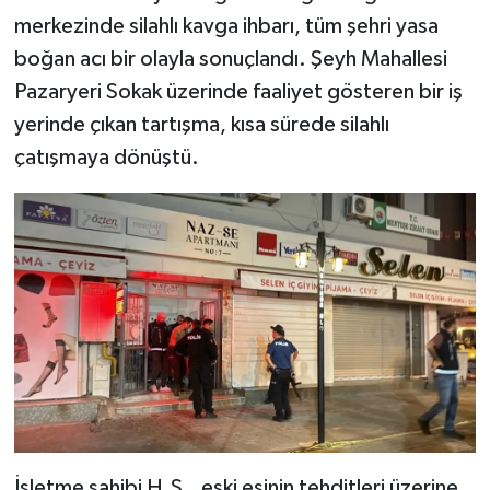
merkezinde silahlı kavga ihbarı, tüm şehri yasa
TEKNOLOJİ
boğan acı bir olayla sonuçlandı. Şeyh Mahallesi
Pazaryeri Sokak üzerinde faaliyet gösteren bir iş
YAŞAM
yerinde çıkan tartışma, kısa sürede silahlı
çatışmaya dönüştü.
KÜLTÜR SANAT
İşletme sahibi H.S., eski eşinin tehditleri üzerine