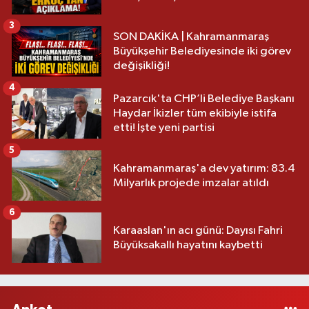
3
SON DAKİKA | Kahramanmaraş
Büyükşehir Belediyesinde iki görev
değişikliği!
4
Pazarcık'ta CHP’li Belediye Başkanı
Haydar İkizler tüm ekibiyle istifa
etti! İşte yeni partisi
5
Kahramanmaraş'a dev yatırım: 83.4
Milyarlık projede imzalar atıldı
6
Karaaslan'ın acı günü: Dayısı Fahri
Büyüksakallı hayatını kaybetti