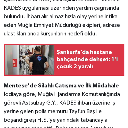
KADES uygulaması üzerinden yardım çağrısında
bulundu. İhbarı alır almaz hızla olay yerine intikal
eden Muğla Emniyet Müdürlüğü ekipleri, adrese
ulaştıkları anda kurşunların hedefi oldu.
Şanlıurfa’da hastane
bahçesinde dehşet: 1'i
çocuk 2 yaralı
Menteşe'de Silahlı Çatışma ve İlk Müdahale
İddiaya göre, Muğla İl Jandarma Komutanlığında
görevli Astsubay G.Y., KADES ihbarı üzerine iş
yerine gelen polis memuru Tayfun Baş ile
boşandığı eşi H.S.’ye yanındaki tabancayla