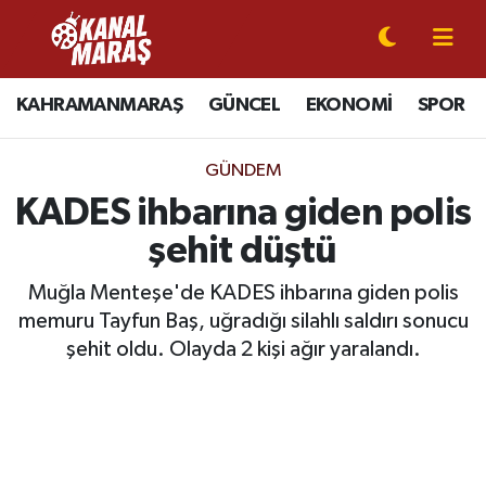
CANLI YAYIN
Kahramanmaraş Nöbetçi Eczaneler
KAHRAMANMARAŞ
GÜNCEL
EKONOMİ
SPOR
KAHRAMANMARAŞ
Kahramanmaraş Hava Durumu
GÜNDEM
GÜNCEL
Kahramanmaraş Namaz Vakitleri
KADES ihbarına giden polis
şehit düştü
SPOR
Kahramanmaraş Trafik Yoğunluk Haritası
Muğla Menteşe'de KADES ihbarına giden polis
SİYASET
Süper Lig Puan Durumu ve Fikstür
memuru Tayfun Baş, uğradığı silahlı saldırı sonucu
şehit oldu. Olayda 2 kişi ağır yaralandı.
EKONOMİ
Tüm Manşetler
GÜNDEM
Son Dakika Haberleri
MAGAZİN
Haber Arşivi