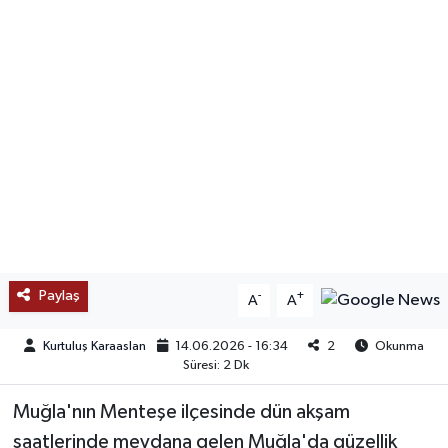
SAĞLIK
EĞİTİM
BÖLGE
KEŞFET
POPÜLER
DÜNYA
Paylaş
-
+
A
A
TREND
Kurtuluş Karaaslan
14.06.2026 - 16:34
2
Okunma
Süresi: 2 Dk
MEDYA
Muğla'nın Menteşe ilçesinde dün akşam
saatlerinde meydana gelen Muğla'da güzellik
OTOMOTİV