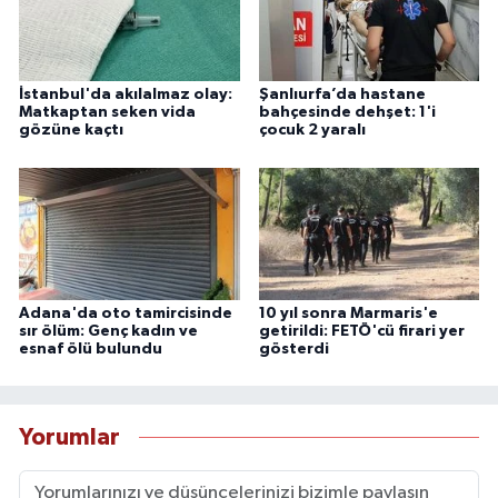
İstanbul'da akılalmaz olay:
Şanlıurfa’da hastane
Matkaptan seken vida
bahçesinde dehşet: 1'i
gözüne kaçtı
çocuk 2 yaralı
Adana'da oto tamircisinde
10 yıl sonra Marmaris'e
sır ölüm: Genç kadın ve
getirildi: FETÖ'cü firari yer
esnaf ölü bulundu
gösterdi
Yorumlar