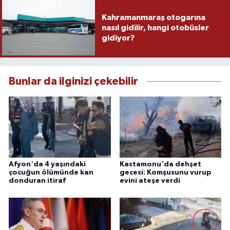
Kahramanmaraş otogarına
nasıl gidilir, hangi otobüsler
gidiyor?
Bunlar da ilginizi çekebilir
Afyon'da 4 yaşındaki
Kastamonu'da dehşet
çocuğun ölümünde kan
gecesi: Komşusunu vurup
donduran itiraf
evini ateşe verdi