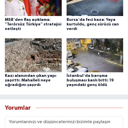
MSB'den flaş açıklama:
Bursa'da feci kaza: Yaya
"Terörsüz Türkiye" stratejisi
kurtuldu, genç sürücü can
netleşti
verdi
Kazı alanından çıkan yapı
İstanbul'da barışma
şaşırttı: Mahalleli neye
buluşması kanlı bitti: 19
uğradığını şaşırdı
yaşındaki genç öldü
Yorumlar