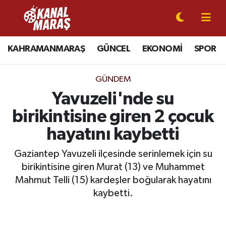
CANLI YAYIN
Kahramanmaraş Nöbetçi Eczaneler
KAHRAMANMARAŞ
GÜNCEL
EKONOMİ
SPOR
KAHRAMANMARAŞ
Kahramanmaraş Hava Durumu
GÜNDEM
GÜNCEL
Kahramanmaraş Namaz Vakitleri
Yavuzeli'nde su
birikintisine giren 2 çocuk
SPOR
Kahramanmaraş Trafik Yoğunluk Haritası
hayatını kaybetti
SİYASET
Süper Lig Puan Durumu ve Fikstür
Gaziantep Yavuzeli ilçesinde serinlemek için su
birikintisine giren Murat (13) ve Muhammet
EKONOMİ
Tüm Manşetler
Mahmut Telli (15) kardeşler boğularak hayatını
GÜNDEM
Son Dakika Haberleri
kaybetti.
MAGAZİN
Haber Arşivi