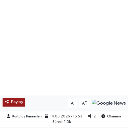
SAĞLIK
EĞİTİM
BÖLGE
KEŞFET
POPÜLER
DÜNYA
TREND
Paylaş
-
+
A
A
MEDYA
Kurtuluş Karaaslan
14.06.2026 - 15:53
2
Okunma
Süresi: 1 Dk
OTOMOTİV