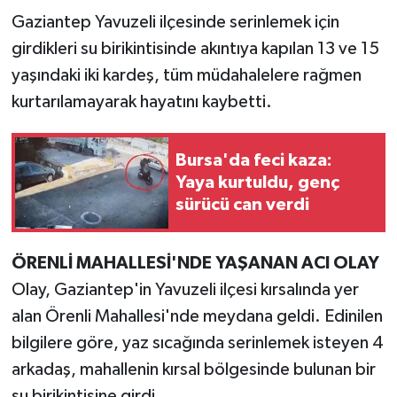
Gaziantep Yavuzeli ilçesinde serinlemek için
TEKNOLOJİ
girdikleri su birikintisinde akıntıya kapılan 13 ve 15
yaşındaki iki kardeş, tüm müdahalelere rağmen
YAŞAM
kurtarılamayarak hayatını kaybetti.
KÜLTÜR SANAT
Bursa'da feci kaza:
Yaya kurtuldu, genç
sürücü can verdi
ÖRENLİ MAHALLESİ'NDE YAŞANAN ACI OLAY
Olay, Gaziantep'in Yavuzeli ilçesi kırsalında yer
alan Örenli Mahallesi'nde meydana geldi. Edinilen
bilgilere göre, yaz sıcağında serinlemek isteyen 4
arkadaş, mahallenin kırsal bölgesinde bulunan bir
su birikintisine girdi.