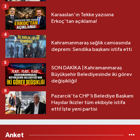
3
Karaaslan'ın Tekke yazısına
Erkoç'tan açıklama!
4
Kahramanmaraş sağlık camiasında
deprem: Sendika başkanı istifa etti
5
SON DAKİKA | Kahramanmaraş
Büyükşehir Belediyesinde iki görev
değişikliği!
6
Pazarcık'ta CHP’li Belediye Başkanı
Haydar İkizler tüm ekibiyle istifa
etti! İşte yeni partisi
Anket