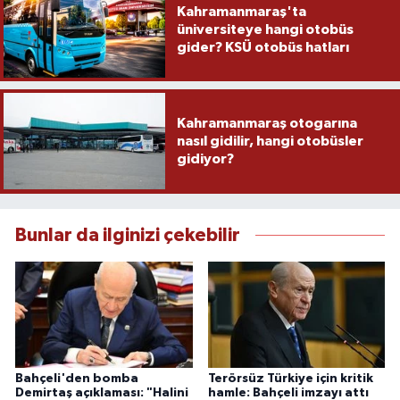
Kahramanmaraş'ta
üniversiteye hangi otobüs
gider? KSÜ otobüs hatları
Kahramanmaraş otogarına
nasıl gidilir, hangi otobüsler
gidiyor?
Bunlar da ilginizi çekebilir
Bahçeli'den bomba
Terörsüz Türkiye için kritik
Demirtaş açıklaması: "Halini
hamle: Bahçeli imzayı attı