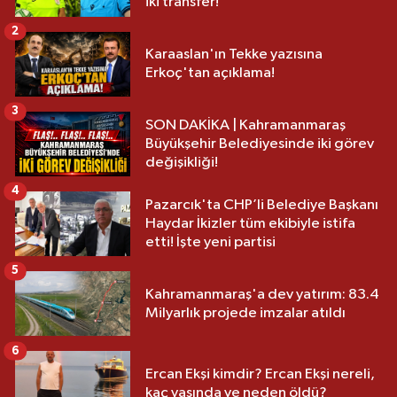
iki transfer!
2
Karaaslan'ın Tekke yazısına
Erkoç'tan açıklama!
3
SON DAKİKA | Kahramanmaraş
Büyükşehir Belediyesinde iki görev
değişikliği!
4
Pazarcık'ta CHP’li Belediye Başkanı
Haydar İkizler tüm ekibiyle istifa
etti! İşte yeni partisi
5
Kahramanmaraş'a dev yatırım: 83.4
Milyarlık projede imzalar atıldı
6
Ercan Ekşi kimdir? Ercan Ekşi nereli,
kaç yaşında ve neden öldü?