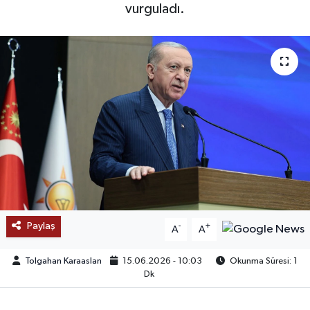
vurguladı.
SAĞLIK
EĞİTİM
BÖLGE
KEŞFET
POPÜLER
DÜNYA
Paylaş
-
+
A
A
TREND
Tolgahan Karaaslan
15.06.2026 - 10:03
Okunma Süresi: 1
MEDYA
Dk
OTOMOTİV