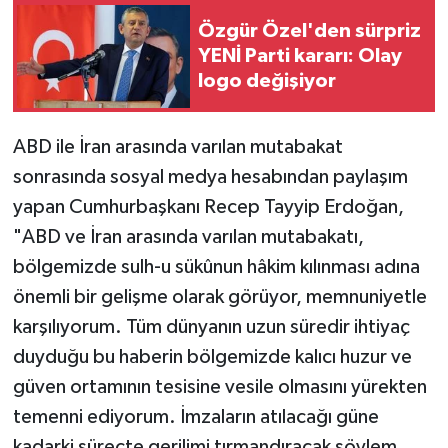
Özgür Özel'den sürpriz
TEKNOLOJİ
YENİ Parti kararı: Olay
logo değişiyor
YAŞAM
ABD ile İran arasında varılan mutabakat
KÜLTÜR SANAT
sonrasında sosyal medya hesabından paylaşım
yapan Cumhurbaşkanı Recep Tayyip Erdoğan,
"ABD ve İran arasında varılan mutabakatı,
bölgemizde sulh-u sükûnun hâkim kılınması adına
önemli bir gelişme olarak görüyor, memnuniyetle
karşılıyorum. Tüm dünyanın uzun süredir ihtiyaç
duyduğu bu haberin bölgemizde kalıcı huzur ve
güven ortamının tesisine vesile olmasını yürekten
temenni ediyorum. İmzaların atılacağı güne
kadarki süreçte gerilimi tırmandıracak söylem,