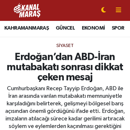
CANLI YAYIN
Kahramanmaraş Nöbetçi Eczaneler
KAHRAMANMARAŞ
GÜNCEL
EKONOMİ
SPOR
KAHRAMANMARAŞ
Kahramanmaraş Hava Durumu
SIYASET
GÜNCEL
Kahramanmaraş Namaz Vakitleri
Erdoğan’dan ABD-İran
mutabakatı sonrası dikkat
SPOR
Kahramanmaraş Trafik Yoğunluk Haritası
çeken mesaj
SİYASET
Süper Lig Puan Durumu ve Fikstür
Cumhurbaşkanı Recep Tayyip Erdoğan, ABD ile
İran arasında varılan mutabakatı memnuniyetle
EKONOMİ
Tüm Manşetler
karşıladığını belirterek, gelişmeyi bölgesel barış
açısından önemli gördüğünü ifade etti. Erdoğan,
GÜNDEM
Son Dakika Haberleri
imzaların atılacağı sürece kadar gerilimi artıracak
MAGAZİN
Haber Arşivi
söylem ve eylemlerden kaçınılması gerektiğini