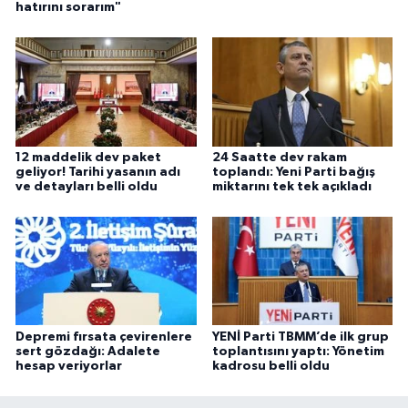
hatırını sorarım"
12 maddelik dev paket
24 Saatte dev rakam
geliyor! Tarihi yasanın adı
toplandı: Yeni Parti bağış
ve detayları belli oldu
miktarını tek tek açıkladı
Depremi fırsata çevirenlere
YENİ Parti TBMM’de ilk grup
sert gözdağı: Adalete
toplantısını yaptı: Yönetim
hesap veriyorlar
kadrosu belli oldu