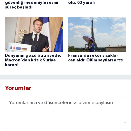
güvenliği nedeniyle resmi
ölü, 63 yaralı
süreç başladı
Dünyanın gözü bu zirvede:
Fransa'da rekor sıcaklar
Macron'dan kritik Suriye
can aldı: Ölüm sayıları arttı
kararı!
Yorumlar