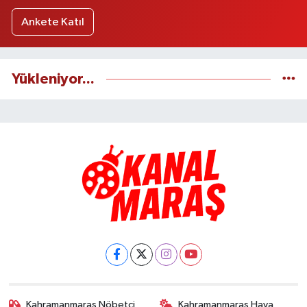
Ankete Katıl
Yükleniyor...
Kahramanmaraş Nöbetçi
Kahramanmaraş Hava