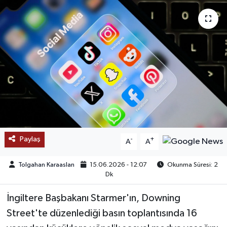
SAĞLIK
EĞİTİM
BÖLGE
KEŞFET
POPÜLER
Paylaş
-
+
A
A
DÜNYA
Tolgahan Karaaslan
15.06.2026 - 12:07
Okunma Süresi: 2
TREND
Dk
İngiltere Başbakanı Starmer'ın, Downing
MEDYA
Street'te düzenlediği basın toplantısında 16
OTOMOTİV