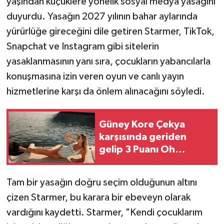
yaşından küçüklere yönelik sosyal medya yasağını
duyurdu. Yasağın 2027 yılının bahar aylarında
TEKNOLOJİ
yürürlüğe gireceğini dile getiren Starmer, TikTok,
Snapchat ve Instagram gibi sitelerin
YAŞAM
yasaklanmasının yanı sıra, çocukların yabancılarla
KÜLTÜR SANAT
konuşmasına izin veren oyun ve canlı yayın
hizmetlerine karşı da önlem alınacağını söyledi.
Güney Kore Çekya
karşısında geriden
gelip 3 Puanı Oh
Hyeon-gyu kaptı!
Tam bir yasağın doğru seçim olduğunun altını
çizen Starmer, bu karara bir ebeveyn olarak
vardığını kaydetti. Starmer, "Kendi çocuklarım