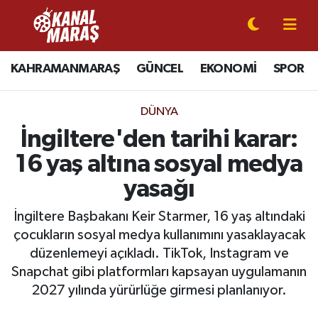
CANLI YAYIN
Kahramanmaraş Nöbetçi Eczaneler
KAHRAMANMARAŞ
GÜNCEL
EKONOMİ
SPOR
KAHRAMANMARAŞ
Kahramanmaraş Hava Durumu
DÜNYA
GÜNCEL
Kahramanmaraş Namaz Vakitleri
İngiltere'den tarihi karar:
16 yaş altına sosyal medya
SPOR
Kahramanmaraş Trafik Yoğunluk Haritası
yasağı
SİYASET
Süper Lig Puan Durumu ve Fikstür
İngiltere Başbakanı Keir Starmer, 16 yaş altındaki
çocukların sosyal medya kullanımını yasaklayacak
EKONOMİ
Tüm Manşetler
düzenlemeyi açıkladı. TikTok, Instagram ve
Snapchat gibi platformları kapsayan uygulamanın
GÜNDEM
Son Dakika Haberleri
2027 yılında yürürlüğe girmesi planlanıyor.
MAGAZİN
Haber Arşivi