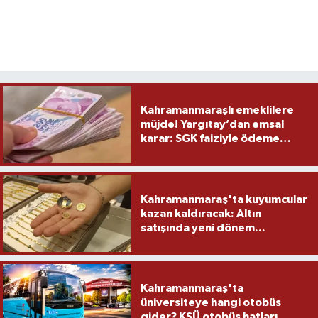
Kahramanmaraşlı emeklilere
müjde! Yargıtay’dan emsal
karar: SGK faiziyle ödeme
yapacak
Kahramanmaraş'ta kuyumcular
kazan kaldıracak: Altın
satışında yeni dönem...
Kahramanmaraş'ta
üniversiteye hangi otobüs
gider? KSÜ otobüs hatları