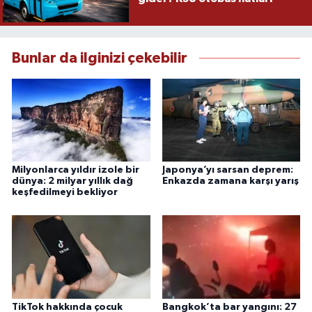
Bunlar da ilginizi çekebilir
Milyonlarca yıldır izole bir
Japonya’yı sarsan deprem:
dünya: 2 milyar yıllık dağ
Enkazda zamana karşı yarış
keşfedilmeyi bekliyor
TikTok hakkında çocuk
Bangkok’ta bar yangını: 27