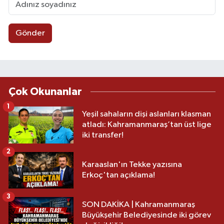
Gönder
Çok Okunanlar
1
Yeşil sahaların dişi aslanları klasman
atladı: Kahramanmaraş’tan üst lige
iki transfer!
2
Karaaslan'ın Tekke yazısına
Erkoç'tan açıklama!
3
SON DAKİKA | Kahramanmaraş
Büyükşehir Belediyesinde iki görev