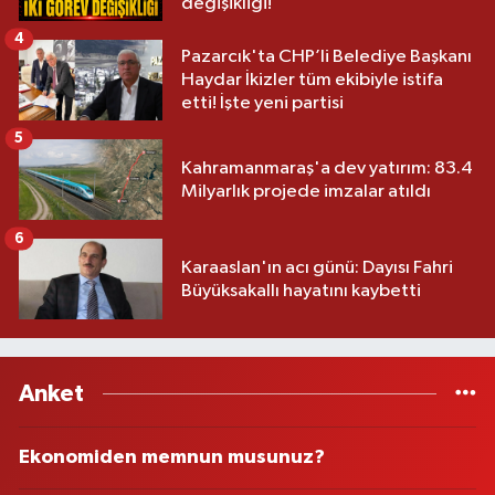
değişikliği!
4
Pazarcık'ta CHP’li Belediye Başkanı
Haydar İkizler tüm ekibiyle istifa
etti! İşte yeni partisi
5
Kahramanmaraş'a dev yatırım: 83.4
Milyarlık projede imzalar atıldı
6
Karaaslan'ın acı günü: Dayısı Fahri
Büyüksakallı hayatını kaybetti
Anket
Ekonomiden memnun musunuz?