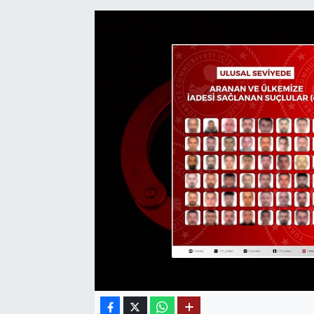
SAĞLIK
EĞİTİM
BÖLGE
KEŞFET
POPÜLER
DÜNYA
TREND
MEDYA
OTOMOTİV