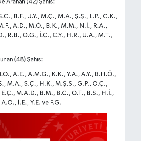
de Aranan (42) Şahıs:
.C., B.F., U.Y., M.Ç., M.A., Ş.Ş., L.P., C.K.,
.F., A.D., M.Ö., B.K., M.M., N.İ., R.A.,
, R.B., O.G., İ.Ç., C.Y., H.R., U.A., M.T.,
unan (48) Şahıs:
N.O., A.E., A.M.G., K.K., Y.A., A.Y., B.H.Ö.,
., M.A., S.Ç., H.K., M.Ş.S., G.P., O.Ç.,
, E.Ç., M.A.D., B.M., B.C., O.T., B.S., H.İ.,
A.O., İ.E., Y.E. ve F.G.