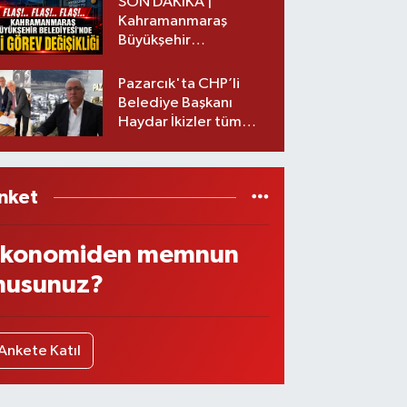
SON DAKİKA |
Kahramanmaraş
Büyükşehir
Belediyesinde iki
görev değişikliği!
Pazarcık'ta CHP’li
Belediye Başkanı
Haydar İkizler tüm
ekibiyle istifa etti! İşte
yeni partisi
nket
konomiden memnun
usunuz?
Ankete Katıl