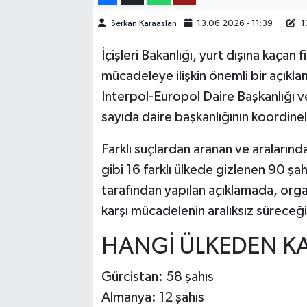
Serkan Karaaslan
13.06.2026 - 11:39
1
TEKNOLOJİ
İçişleri Bakanlığı, yurt dışına kaçan f
YAŞAM
mücadeleye ilişkin önemli bir açık
Interpol-Europol Daire Başkanlığı 
KÜLTÜR SANAT
sayıda daire başkanlığının koordineli
Farklı suçlardan aranan ve araların
gibi 16 farklı ülkede gizlenen 90 şah
tarafından yapılan açıklamada, organ
karşı mücadelenin aralıksız süreceği
HANGİ ÜLKEDEN KA
Gürcistan: 58 şahıs
Almanya: 12 şahıs