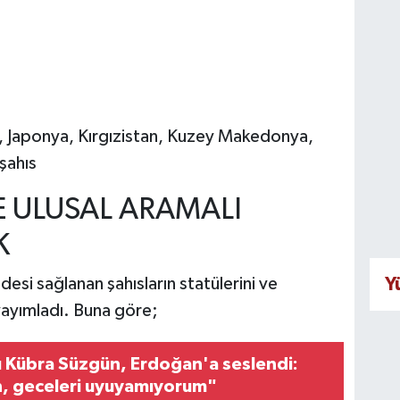
ya, Japonya, Kırgızistan, Kuzey Makedonya,
şahıs
VE ULUSAL ARAMALI
K
Y
desi sağlanan şahısların statülerini ve
 yayımladı. Buna göre;
 Kübra Süzgün, Erdoğan'a seslendi:
n, geceleri uyuyamıyorum"