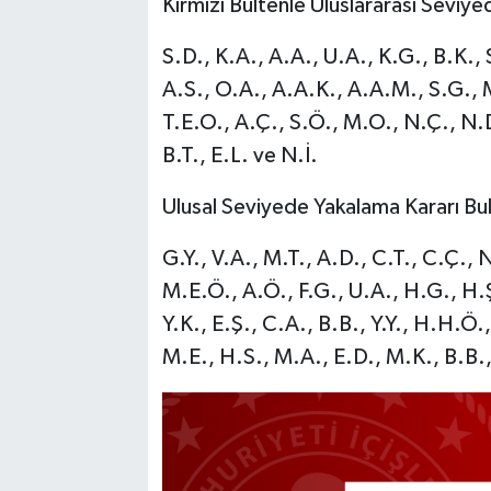
Kırmızı Bültenle Uluslararası Seviye
S.D., K.A., A.A., U.A., K.G., B.K., S
A.S., O.A., A.A.K., A.A.M., S.G., M
T.E.O., A.Ç., S.Ö., M.O., N.Ç., N.D.
B.T., E.L. ve N.İ.
Ulusal Seviyede Yakalama Kararı Bul
G.Y., V.A., M.T., A.D., C.T., C.Ç., 
M.E.Ö., A.Ö., F.G., U.A., H.G., H.Ş
Y.K., E.Ş., C.A., B.B., Y.Y., H.H.Ö.
M.E., H.S., M.A., E.D., M.K., B.B., 