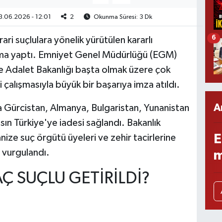
3.06.2026 - 12:01
2
Okunma Süresi: 3 Dk
6
irari suçlulara yönelik yürütülen kararlı
lama yaptı. Emniyet Genel Müdürlüğü (EGM)
ve Adalet Bakanlığı başta olmak üzere çok
 çalışmasıyla büyük bir başarıya imza atıldı.
A
da Gürcistan, Almanya, Bulgaristan, Yunanistan
sın Türkiye'ye iadesi sağlandı. Bakanlık
E
ize suç örgütü üyeleri ve zehir tacirlerine
 vurgulandı.
m
Ç SUÇLU GETİRİLDİ?