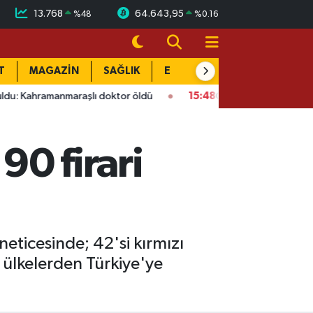
13.768
64.643,95
%
48
%
0.16
T
MAGAZİN
SAĞLIK
EĞİTİM
YAŞAM
DÜN
maraşlı doktor öldü
15:48
Onikişubat’ta ücretsiz üniversite k
90 firari
 neticesinde; 42'si kırmızı
ı ülkelerden Türkiye'ye