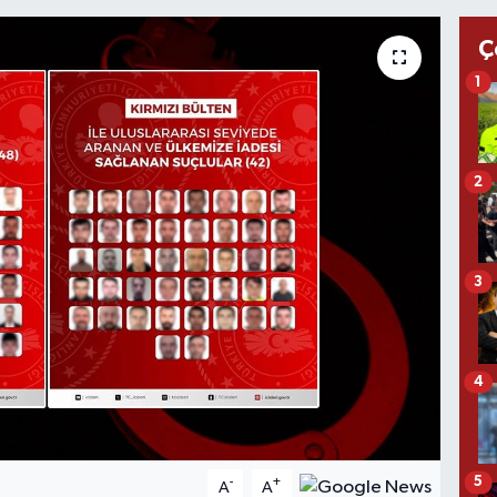
Ç
1
2
3
4
5
-
+
A
A