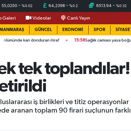
55,0250
64,2398
6513.94
%
0.02
%
0.2
%
0.32
o Galeri
Videolar
Canlı Yayın
AMANMARAŞ
GÜNCEL
EKONOMİ
SPOR
SİYASE
 donduran itiraf
15:58
Sağlık camiası yasa boğuldu: Kahraman
k tek toplandılar! 
tirildi
uslararası iş birlikleri ve titiz operasyonlar
yede aranan toplam 90 firari suçlunun farkl