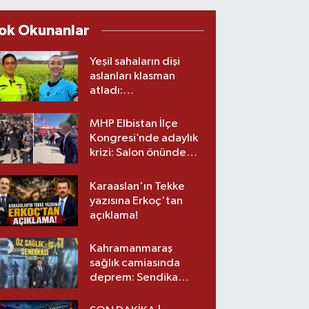
ok Okunanlar
Yeşil sahaların dişi
aslanları klasman
atladı:
Kahramanmaraş’tan
üst lige iki transfer!
MHP Elbistan İlçe
Kongresi’nde adaylık
krizi: Salon önünde
biber gazlı müdahale
Karaaslan'ın Tekke
yazısına Erkoç'tan
açıklama!
Kahramanmaraş
sağlık camiasında
deprem: Sendika
başkanı istifa etti