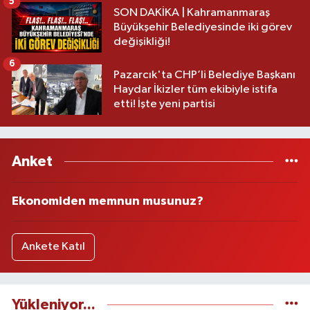
5
SON DAKİKA | Kahramanmaraş
Büyükşehir Belediyesinde iki görev
değişikliği!
6
Pazarcık'ta CHP’li Belediye Başkanı
Haydar İkizler tüm ekibiyle istifa
etti! İşte yeni partisi
Anket
Ekonomiden memnun musunuz?
Ankete Katıl
Yükleniyor...