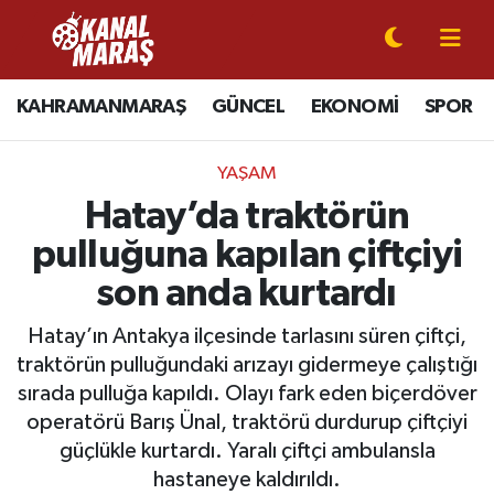
CANLI YAYIN
Kahramanmaraş Nöbetçi Eczaneler
KAHRAMANMARAŞ
GÜNCEL
EKONOMİ
SPOR
KAHRAMANMARAŞ
Kahramanmaraş Hava Durumu
YAŞAM
GÜNCEL
Kahramanmaraş Namaz Vakitleri
Hatay’da traktörün
pulluğuna kapılan çiftçiyi
SPOR
Kahramanmaraş Trafik Yoğunluk Haritası
son anda kurtardı
SİYASET
Süper Lig Puan Durumu ve Fikstür
Hatay’ın Antakya ilçesinde tarlasını süren çiftçi,
traktörün pulluğundaki arızayı gidermeye çalıştığı
EKONOMİ
Tüm Manşetler
sırada pulluğa kapıldı. Olayı fark eden biçerdöver
operatörü Barış Ünal, traktörü durdurup çiftçiyi
GÜNDEM
Son Dakika Haberleri
güçlükle kurtardı. Yaralı çiftçi ambulansla
MAGAZİN
Haber Arşivi
hastaneye kaldırıldı.