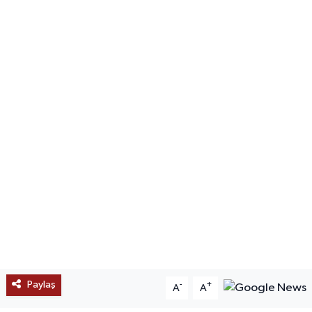
SAĞLIK
EĞİTİM
BÖLGE
KEŞFET
POPÜLER
DÜNYA
TREND
MEDYA
Paylaş
-
+
A
A
OTOMOTİV