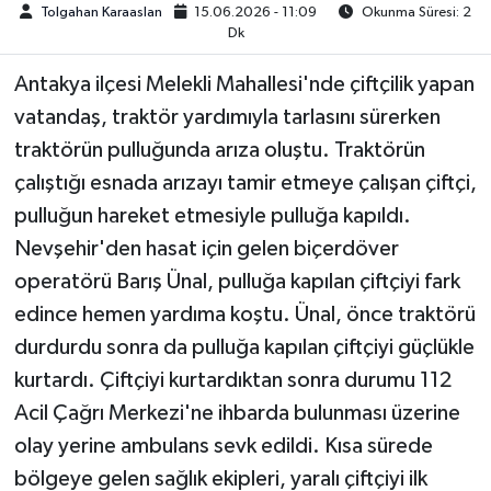
Tolgahan Karaaslan
15.06.2026 - 11:09
Okunma Süresi: 2
Dk
TEKNOLOJİ
Antakya ilçesi Melekli Mahallesi'nde çiftçilik yapan
YAŞAM
vatandaş, traktör yardımıyla tarlasını sürerken
traktörün pulluğunda arıza oluştu. Traktörün
KÜLTÜR SANAT
çalıştığı esnada arızayı tamir etmeye çalışan çiftçi,
pulluğun hareket etmesiyle pulluğa kapıldı.
Nevşehir'den hasat için gelen biçerdöver
operatörü Barış Ünal, pulluğa kapılan çiftçiyi fark
edince hemen yardıma koştu. Ünal, önce traktörü
durdurdu sonra da pulluğa kapılan çiftçiyi güçlükle
kurtardı. Çiftçiyi kurtardıktan sonra durumu 112
Acil Çağrı Merkezi'ne ihbarda bulunması üzerine
olay yerine ambulans sevk edildi. Kısa sürede
bölgeye gelen sağlık ekipleri, yaralı çiftçiyi ilk