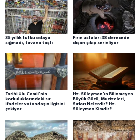
35 yıllık tutku odaya
Fırın ustaları 38 derecede
sığmadı, tavana taştı
dışarı çıkıp serinliyor
Tarihi Ulu Camii'nin
Hz. Süleyman'ın Bilinmeyen
korkuluklarındaki sır
Büyük Gücü, Mucizeleri,
ifadeler vatandaşın ilgisini
Sırları Nelerdir? Hz.
çekiyor
Süleyman Kimdir?