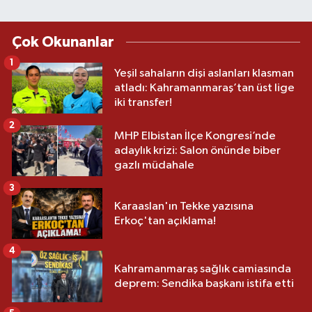
Çok Okunanlar
1
Yeşil sahaların dişi aslanları klasman
atladı: Kahramanmaraş’tan üst lige
iki transfer!
2
MHP Elbistan İlçe Kongresi’nde
adaylık krizi: Salon önünde biber
gazlı müdahale
3
Karaaslan'ın Tekke yazısına
Erkoç'tan açıklama!
4
Kahramanmaraş sağlık camiasında
deprem: Sendika başkanı istifa etti