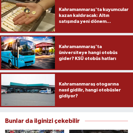
Kahramanmaraş'ta kuyumcular
kazan kaldıracak: Altın
satışında yeni dönem...
Kahramanmaraş'ta
üniversiteye hangi otobüs
gider? KSÜ otobüs hatları
Kahramanmaraş otogarına
nasıl gidilir, hangi otobüsler
gidiyor?
Bunlar da ilginizi çekebilir