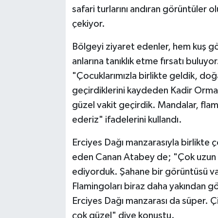
safari turlarını andıran görüntüler ol
çekiyor.
Bölgeyi ziyaret edenler, hem kuş 
anlarına tanıklık etme fırsatı buluy
"Çocuklarımızla birlikte geldik, doğa
geçirdiklerini kaydeden Kadir Orman
güzel vakit geçirdik. Mandalar, flami
ederiz" ifadelerini kullandı.
Erciyes Dağı manzarasıyla birlikte ç
eden Canan Atabey de; "Çok uzun z
ediyorduk. Şahane bir görüntüsü var
Flamingoları biraz daha yakından gö
Erciyes Dağı manzarası da süper. Çift
çok güzel" diye konuştu.