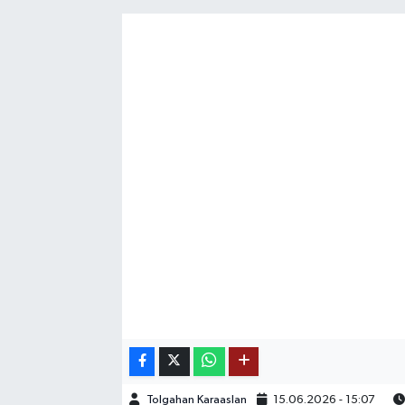
SAĞLIK
EĞİTİM
BÖLGE
KEŞFET
POPÜLER
DÜNYA
TREND
MEDYA
OTOMOTİV
Tolgahan Karaaslan
15.06.2026 - 15:07