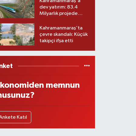
Kahramanmaraş'a
dev yatırım: 83.4
Milyarlık projede
imzalar atıldı
Kahramanmaraş'ta
çevre skandalı: Küçük
takipçi ifşa etti
nket
konomiden memnun
usunuz?
Ankete Katıl