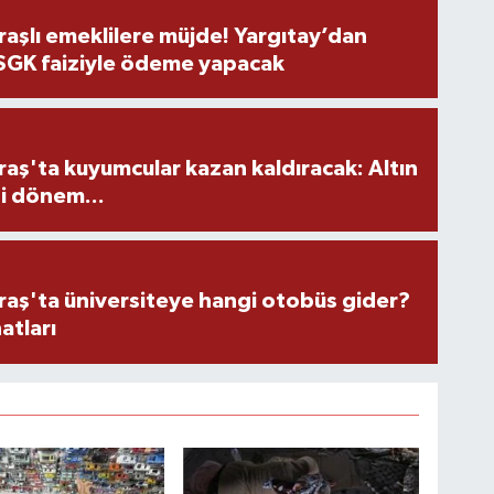
şlı emeklilere müjde! Yargıtay’dan
 SGK faiziyle ödeme yapacak
ş'ta kuyumcular kazan kaldıracak: Altın
i dönem...
ş'ta üniversiteye hangi otobüs gider?
atları