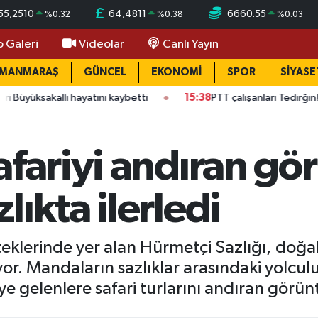
55,2510
64,4811
6660.55
%
0.32
%
0.38
%
0.03
o Galeri
Videolar
Canlı Yayın
AMANMARAŞ
GÜNCEL
EKONOMİ
SPOR
SİYASE
allı hayatını kaybetti
15:38
PTT çalışanları Tedirğin! Ateş: "Vic
afariyi andıran gö
ıkta ilerledi
teklerinde yer alan Hürmetçi Sazlığı, doğal
lıyor. Mandaların sazlıklar arasındaki yolcu
 gelenlere safari turlarını andıran görün