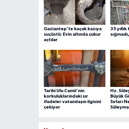
Gaziantep'te kaçak kazıya
35 yıllı
suçüstü: Evin altında çukur
sığmadı,
açtılar
Tarihi Ulu Camii'nin
Hz. Süle
korkuluklarındaki sır
Büyük Gü
ifadeler vatandaşın ilgisini
Sırları N
çekiyor
Süleyma