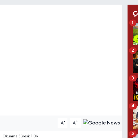
Ç
1
2
3
4
-
+
A
A
5
Okunma Süresi: 1 Dk