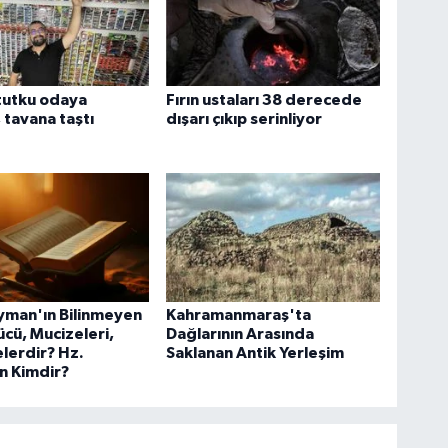
k tutku odaya
Fırın ustaları 38 derecede
 tavana taştı
dışarı çıkıp serinliyor
yman'ın Bilinmeyen
Kahramanmaraş'ta
cü, Mucizeleri,
Dağlarının Arasında
elerdir? Hz.
Saklanan Antik Yerleşim
n Kimdir?