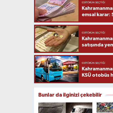
EDITÖRÜN SEÇTIĞI
Kahramanmara
emsal karar:
EDITÖRÜN SEÇTIĞI
Kahramanmara
satışında yen
EDITÖRÜN SEÇTIĞI
Kahramanmara
KSÜ otobüs h
Bunlar da ilginizi çekebilir