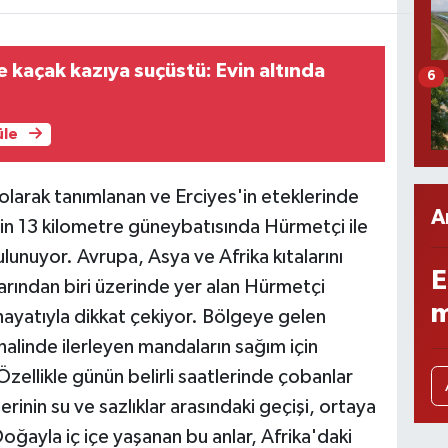
 kaçak kazıya suçüstü: Evin altında
6
üle
olarak tanımlanan ve Erciyes'in eteklerinde
A
nin 13 kilometre güneybatısında Hürmetçi ile
lunuyor. Avrupa, Asya ve Afrika kıtalarını
E
arından biri üzerinde yer alan Hürmetçi
m
 hayatıyla dikkat çekiyor. Bölgeye gelen
r halinde ilerleyen mandaların sağım için
 Özellikle günün belirli saatlerinde çobanlar
inin su ve sazlıklar arasındaki geçişi, ortaya
Doğayla iç içe yaşanan bu anlar, Afrika'daki