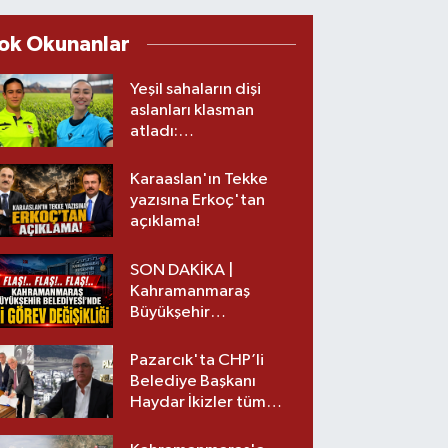
ok Okunanlar
Yeşil sahaların dişi
aslanları klasman
atladı:
Kahramanmaraş’tan
üst lige iki transfer!
Karaaslan'ın Tekke
yazısına Erkoç'tan
açıklama!
SON DAKİKA |
Kahramanmaraş
Büyükşehir
Belediyesinde iki
görev değişikliği!
Pazarcık'ta CHP’li
Belediye Başkanı
Haydar İkizler tüm
ekibiyle istifa etti! İşte
yeni partisi