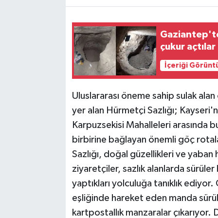
TEKNOLOJİ
Gaziantep'te
çukur açtılar
YAŞAM
İçeriği Görünt
KÜLTÜR SANAT
Uluslararası öneme sahip sulak alan 
yer alan Hürmetçi Sazlığı; Kayseri'
Karpuzsekisi Mahalleleri arasında bu
birbirine bağlayan önemli göç rotal
Sazlığı, doğal güzellikleri ve yaban
ziyaretçiler, sazlık alanlarda sürüle
yaptıkları yolculuğa tanıklık ediyor.
eşliğinde hareket eden manda sürüler
kartpostallık manzaralar çıkarıyor. 