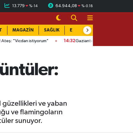
13.779
64.944,08
%
-14
%
-0.18
T
MAGAZİN
SAĞLIK
EĞİTİM
YAŞAM
DÜN
dan istiyorum"
14:32
Gaziantep'te kaçak kazıya suçüstü: Evin al
rüntüler:
 güzellikleri ve yaban
luğu ve flamingoların
tüler sunuyor.