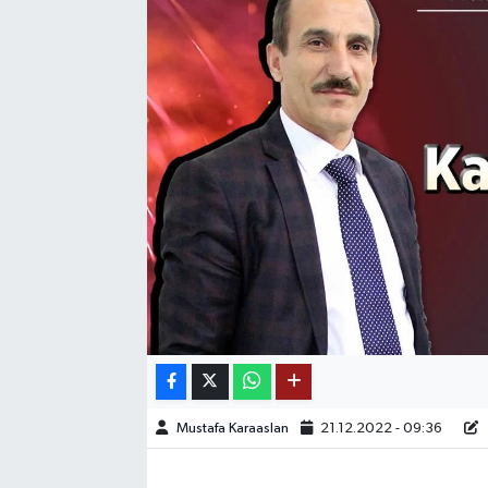
SAĞLIK
EĞİTİM
BÖLGE
KEŞFET
POPÜLER
DÜNYA
TREND
MEDYA
Mustafa Karaaslan
21.12.2022 - 09:36
OTOMOTİV