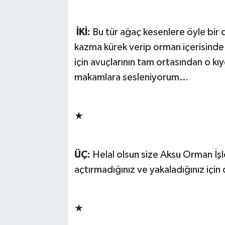
İKİ:
Bu tür ağaç kesenlere öyle bir c
kazma kürek verip orman içerisinde a
için avuçlarının tam ortasından o kıy
makamlara sesleniyorum…
★
ÜÇ:
Helal olsun size Aksu Orman İşle
açtırmadığınız ve yakaladığınız içi
★