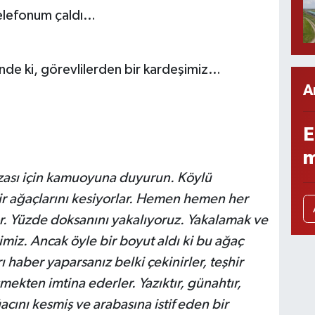
telefonum çaldı…
nde ki, görevlilerden bir kardeşimiz…
A
E
m
rızası için kamuoyuna duyurun. Köylü
r ağaçlarını kesiyorlar. Hemen hemen her
. Yüzde doksanını yakalıyoruz. Yakalamak ve
miz. Ancak öyle bir boyut aldı ki bu ağaç
ı haber yaparsanız belki çekinirler, teşhir
mekten imtina ederler. Yazıktır, günahtır,
cını kesmiş ve arabasına istif eden bir