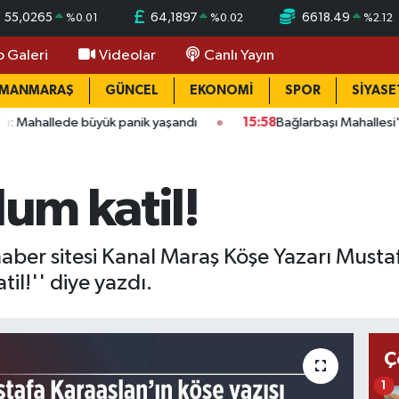
55,0265
64,1897
6618.49
%
0.01
%
0.02
%
2.12
o Galeri
Videolar
Canlı Yayın
AMANMARAŞ
GÜNCEL
EKONOMİ
SPOR
SİYASE
ük panik yaşandı
15:58
Bağlarbaşı Mahallesi'nde 101. buluşma:
lum katil!
aber sitesi Kanal Maraş Köşe Yazarı Must
til!'' diye yazdı.
Ç
1