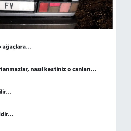
 o ağaçlara…
anmazlar, nasıl kestiniz o canları…
ilir…
ldir…