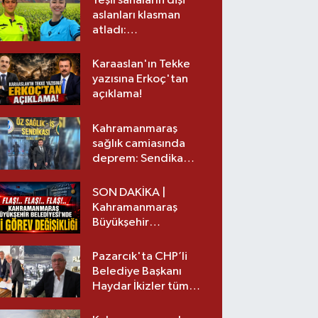
Yeşil sahaların dişi
aslanları klasman
atladı:
Kahramanmaraş’tan
üst lige iki transfer!
Karaaslan'ın Tekke
yazısına Erkoç'tan
açıklama!
Kahramanmaraş
sağlık camiasında
deprem: Sendika
başkanı istifa etti
SON DAKİKA |
Kahramanmaraş
Büyükşehir
Belediyesinde iki
görev değişikliği!
Pazarcık'ta CHP’li
Belediye Başkanı
Haydar İkizler tüm
ekibiyle istifa etti! İşte
yeni partisi