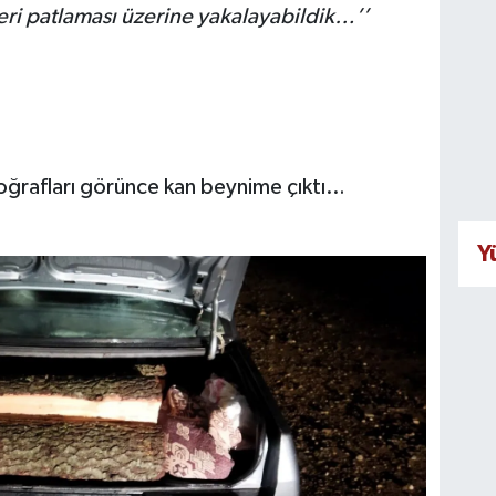
ri patlaması üzerine yakalayabildik…’’
toğrafları görünce kan beynime çıktı…
Y