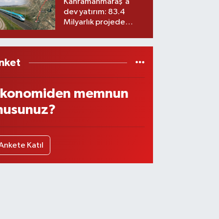
Kahramanmaraş'a
dev yatırım: 83.4
Milyarlık projede
imzalar atıldı
nket
konomiden memnun
usunuz?
Ankete Katıl