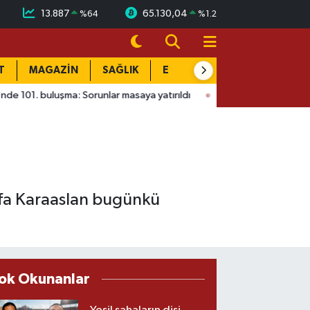
13.887
65.130,04
%
64
%
1.2
T
MAGAZİN
SAĞLIK
EĞİTİM
YAŞAM
DÜN
 Sorunlar masaya yatırıldı
15:41
Ağustos Fuarı'nda Madrigal r
afa Karaaslan bugünkü
ok Okunanlar