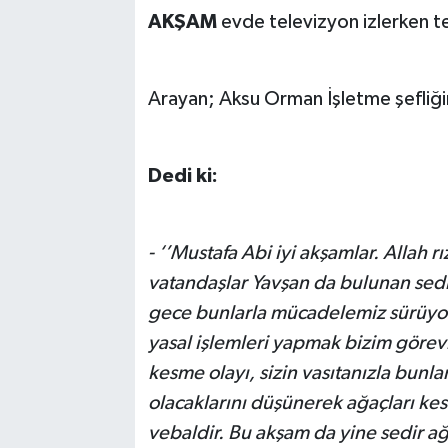
AKŞAM
evde televizyon izlerken 
TEKNOLOJİ
YAŞAM
Arayan; Aksu Orman İşletme şefliği
KÜLTÜR SANAT
Dedi ki:
- ‘’Mustafa Abi iyi akşamlar. Allah 
vatandaşlar Yavşan da bulunan sedi
gece bunlarla mücadelemiz sürüyor
yasal işlemleri yapmak bizim görevi
kesme olayı, sizin vasıtanızla bunlar
olacaklarını düşünerek ağaçları kes
vebaldir. Bu akşam da yine sedir ağa