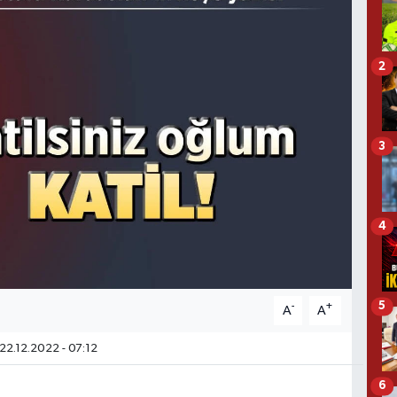
2
3
4
5
-
+
A
A
22.12.2022 - 07:12
6