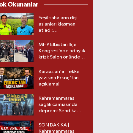
ok Okunanlar
Yeşil sahaların dişi
aslanları klasman
atladı:
Kahramanmaraş’tan
üst lige iki transfer!
MHP Elbistan İlçe
Kongresi’nde adaylık
krizi: Salon önünde
biber gazlı müdahale
Karaaslan'ın Tekke
yazısına Erkoç'tan
açıklama!
Kahramanmaraş
sağlık camiasında
deprem: Sendika
başkanı istifa etti
SON DAKİKA |
Kahramanmaraş