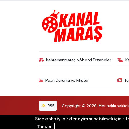
Kahramanmaraş Nöbetçi Eczaneler
K
Puan Durumu ve Fikstür
Tü
RSS
Copyright © 2026. Her hakkı saklıdır
Size daha iyi bir deneyim sunabilmek için sit
Tamam