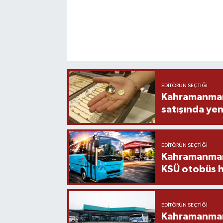
EDITÖRÜN SEÇTIĞI
Kahramanmara
satışında yen
EDITÖRÜN SEÇTIĞI
Kahramanmara
KSÜ otobüs h
EDITÖRÜN SEÇTIĞI
Kahramanmaraş