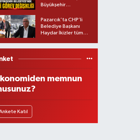
Büyükşehir
Belediyesinde iki
görev değişikliği!
Pazarcık'ta CHP’li
Belediye Başkanı
Haydar İkizler tüm
ekibiyle istifa etti! İşte
yeni partisi
nket
konomiden memnun
usunuz?
Ankete Katıl