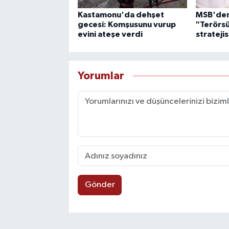
Kastamonu'da dehşet
MSB'den 
gecesi: Komşusunu vurup
"Terörsü
evini ateşe verdi
stratejis
Yorumlar
Gönder