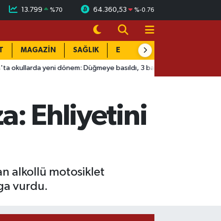
13.799
64.360,53
%
70
%
-0.76
T
MAGAZİN
SAĞLIK
EĞİTİM
YAŞAM
DÜN
 yeni dönem: Düğmeye basıldı, 3 bakanlık devrede!
09:08
Esk
a: Ehliyetini
an alkollü motosiklet
mga vurdu.