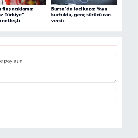
flaş açıklama:
Bursa'da feci kaza: Yaya
z Türkiye"
kurtuldu, genç sürücü can
i netleşti
verdi