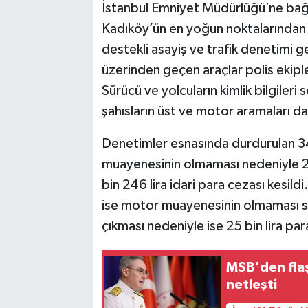
İstanbul Emniyet Müdürlüğü’ne bağlı 
Kadıköy’ün en yoğun noktalarından b
TEKNOLOJİ
destekli asayiş ve trafik denetimi
YAŞAM
üzerinden geçen araçlar polis ekiple
Sürücü ve yolcuların kimlik bilgileri
KÜLTÜR SANAT
şahısların üst ve motor aramaları da t
Denetimler esnasında durdurulan 3
muayenesinin olmaması nedeniyle 2 b
bin 246 lira idari para cezası kesil
ise motor muayenesinin olmaması seb
çıkması nedeniyle ise 25 bin lira pa
MSB'den flaş
netleşti