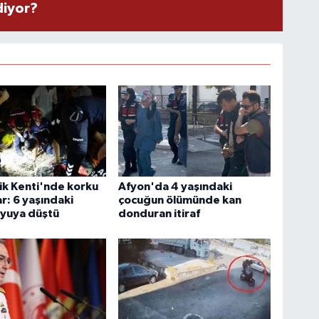
diyor?
ik Kenti'nde korku
Afyon'da 4 yaşındaki
ar: 6 yaşındaki
çocuğun ölümünde kan
uyuya düştü
donduran itiraf