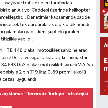
asayiş ve trafik ekipleri tarafından
iri olan Altıyol Caddesi üzerinde helikopter
6
 gerçekleştirdi. Denetimler kapsamında cadde
rince tek tek durdurularak didik didik arandı.
 sorgulamaları yapılırken, şüpheli görülen
itizlikle yapıldı.
A
4 HTB 448 plakalı motosiklet sahibine araç
in 719 lira ve sigortasız araç kullanmaktan
E
di. 34 FRS 053 plakalı motosiklet sürücü V.A.’ya
m
ebiyle 2 bin 719 lira; 0.89 promil alkollü
ra cezası uygulandı.
 açıklama: "Terörsüz Türkiye" stratejisi