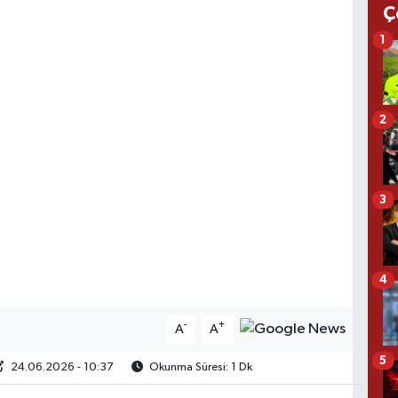
Ç
1
2
3
4
-
+
A
A
5
24.06.2026 - 10:37
Okunma Süresi: 1 Dk