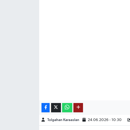
SAĞLIK
EĞİTİM
BÖLGE
KEŞFET
POPÜLER
DÜNYA
TREND
MEDYA
Tolgahan Karaaslan
24.06.2026 - 10:30
OTOMOTİV