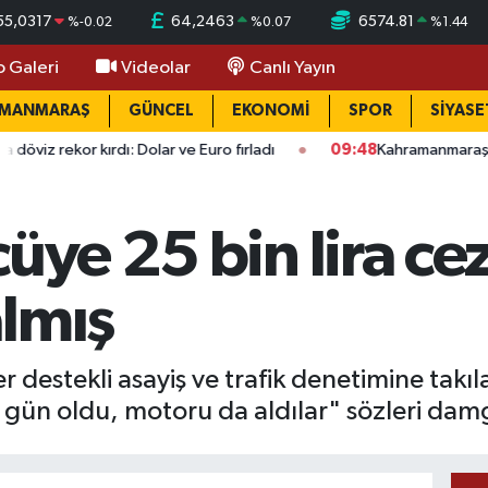
55,0317
64,2463
6574.81
%
-0.02
%
0.07
%
1.44
o Galeri
Videolar
Canlı Yayın
AMANMARAŞ
GÜNCEL
EKONOMİ
SPOR
SİYASE
ırdı: Dolar ve Euro fırladı
09:48
Kahramanmaraş'ta okullarda
üye 25 bin lira cez
lmış
 destekli asayiş ve trafik denetimine takıl
4 gün oldu, motoru da aldılar" sözleri da