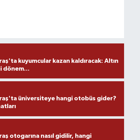
ş'ta kuyumcular kazan kaldıracak: Altın
i dönem...
ş'ta üniversiteye hangi otobüs gider?
atları
 otogarına nasıl gidilir, hangi