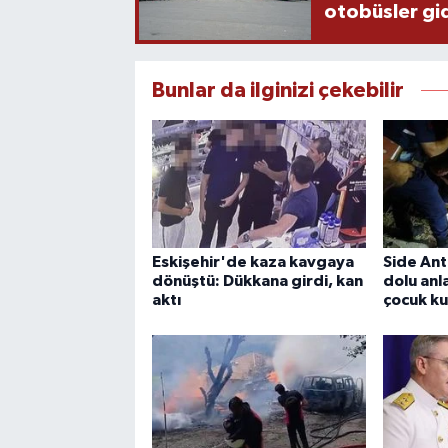
otobüsler gi
Bunlar da ilginizi çekebilir
Eskişehir'de kaza kavgaya
Side Ant
dönüştü: Dükkana girdi, kan
dolu anl
aktı
çocuk k