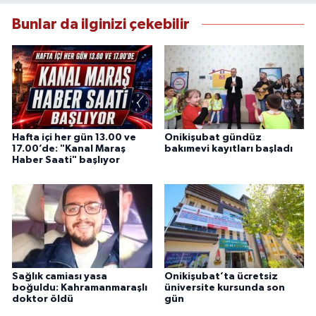
Bunlar da ilginizi çekebilir
Hafta içi her gün 13.00 ve
Onikişubat gündüz
17.00’de: "Kanal Maraş
bakımevi kayıtları başladı
Haber Saati" başlıyor
Sağlık camiası yasa
Onikişubat’ta ücretsiz
boğuldu: Kahramanmaraşlı
üniversite kursunda son
doktor öldü
gün