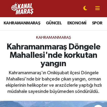
CANLI YAYIN
Kahramanmaraş Nöbetçi Eczaneler
KAHRAMANMARAŞ
GÜNCEL
EKONOMİ
SPOR
KAHRAMANMARAŞ
Kahramanmaraş Hava Durumu
KAHRAMANMARAŞ
GÜNCEL
Kahramanmaraş Namaz Vakitleri
Kahramanmaraş Döngele
Mahallesi'nde korkutan
SPOR
Kahramanmaraş Trafik Yoğunluk Haritası
yangın
SİYASET
Süper Lig Puan Durumu ve Fikstür
Kahramanmaraş'ın Onikişubat ilçesi Döngele
Mahallesi'nde bir bahçede çıkan yangın, orman
EKONOMİ
Tüm Manşetler
ekiplerinin helikopter ve arazözlerle yaptığı hızlı
müdahale sayesinde büyümeden söndürüldü.
GÜNDEM
Son Dakika Haberleri
MAGAZİN
Haber Arşivi