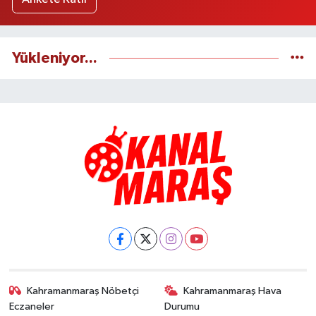
Yükleniyor...
Kahramanmaraş Nöbetçi
Kahramanmaraş Hava
Eczaneler
Durumu