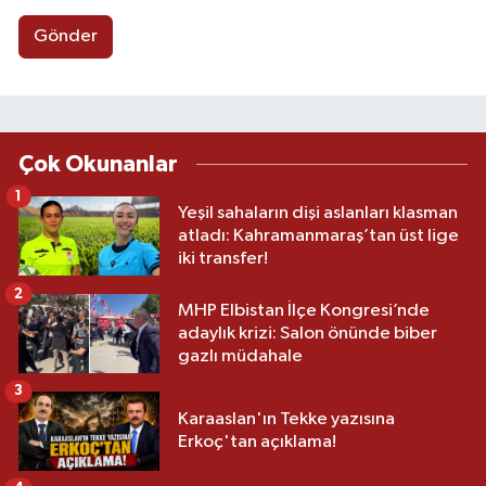
Gönder
Çok Okunanlar
1
Yeşil sahaların dişi aslanları klasman
atladı: Kahramanmaraş’tan üst lige
iki transfer!
2
MHP Elbistan İlçe Kongresi’nde
adaylık krizi: Salon önünde biber
gazlı müdahale
3
Karaaslan'ın Tekke yazısına
Erkoç'tan açıklama!