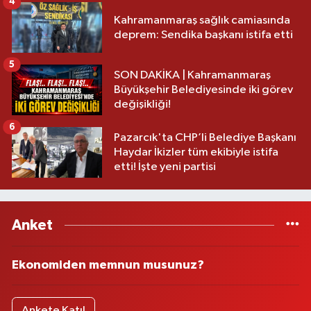
4
Kahramanmaraş sağlık camiasında
deprem: Sendika başkanı istifa etti
5
SON DAKİKA | Kahramanmaraş
Büyükşehir Belediyesinde iki görev
değişikliği!
6
Pazarcık'ta CHP’li Belediye Başkanı
Haydar İkizler tüm ekibiyle istifa
etti! İşte yeni partisi
Anket
Ekonomiden memnun musunuz?
Ankete Katıl