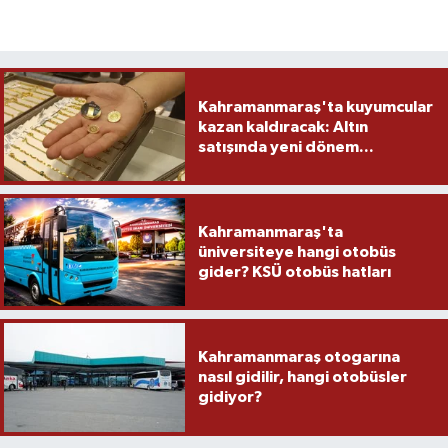
Kahramanmaraş'ta kuyumcular
kazan kaldıracak: Altın
satışında yeni dönem...
Kahramanmaraş'ta
üniversiteye hangi otobüs
gider? KSÜ otobüs hatları
Kahramanmaraş otogarına
nasıl gidilir, hangi otobüsler
gidiyor?