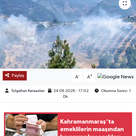
SAĞLIK
EĞİTİM
BÖLGE
KEŞFET
POPÜLER
Paylaş
-
+
A
A
DÜNYA
Tolgahan Karaaslan
24.06.2026 - 17:02
Okunma Süresi: 1
Dk
TREND
MEDYA
Kahramanmaraş'ta
emeklilerin maaşından
OTOMOTİV