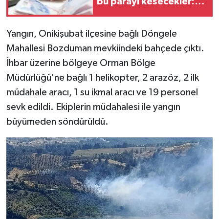
bu parayı kesecekler:
Tutar belli oldu
TEKNOLOJİ
Yangın, Onikişubat ilçesine bağlı Döngele
YAŞAM
Mahallesi Bozduman mevkiindeki bahçede çıktı.
İhbar üzerine bölgeye Orman Bölge
KÜLTÜR SANAT
Müdürlüğü'ne bağlı 1 helikopter, 2 arazöz, 2 ilk
müdahale aracı, 1 su ikmal aracı ve 19 personel
sevk edildi. Ekiplerin müdahalesi ile yangın
büyümeden söndürüldü.