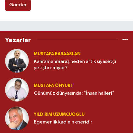
Gönder
Yazarlar
MUSTAFA KARAASLAN
Kahramanmaraş neden artık siyasetçi
yetiştiremiyor?
MUSTAFA ÖNYURT
Günümüz dünyasında; "İnsan halleri"
YILDIRIM ÜZÜMCÜOĞLU
Egemenlik kadının eseridir