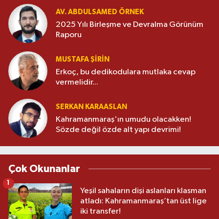
AV. ABDULSAMED ÖRNEK
2025 Yılı Birleşme ve Devralma Görünüm
Raporu
MUSTAFA ŞİRİN
Erkoç, bu dedikodulara mutlaka cevap
vermelidir...
SERKAN KARAASLAN
Kahramanmaraş'ın umudu olacakken!
Sözde değil özde alt yapı devrimi!
Çok Okunanlar
1
Yeşil sahaların dişi aslanları klasman
atladı: Kahramanmaraş’tan üst lige
iki transfer!