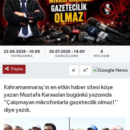
SAĞLIK
EĞİTİM
BÖLGE
23.06.2026 - 10:06
30.07.2026 - 14:00
4
KEŞFET
YAYINLANMA
GÜNCELLEME
PAYLAŞIM
Paylaş
POPÜLER
-
+
A
A
DÜNYA
Kahramanmaraş'ın en etkin haber sitesi köşe
yazarı Mustafa Karaaslan bugünkü yazısında
TREND
"Çalışmayan mikrofonlarla gazetecilik olmaz!''
diye yazdı.
MEDYA
OTOMOTİV