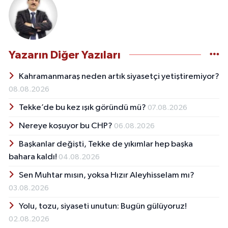
Yazarın Diğer Yazıları
Kahramanmaraş neden artık siyasetçi yetiştiremiyor?
08.08.2026
Tekke’de bu kez ışık göründü mü?
07.08.2026
Nereye koşuyor bu CHP?
06.08.2026
Başkanlar değişti, Tekke de yıkımlar hep başka
bahara kaldı!
04.08.2026
Sen Muhtar mısın, yoksa Hızır Aleyhisselam mı?
03.08.2026
Yolu, tozu, siyaseti unutun: Bugün gülüyoruz!
02.08.2026