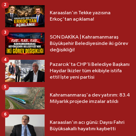
2
Karaaslan'ın Tekke yazısına
Erkoç'tan açıklama!
3
SON DAKİKA | Kahramanmaraş
Büyükşehir Belediyesinde iki görev
değişikliği!
4
Pazarcık'ta CHP’li Belediye Başkanı
Haydar İkizler tüm ekibiyle istifa
etti! İşte yeni partisi
5
Kahramanmaraş'a dev yatırım: 83.4
Milyarlık projede imzalar atıldı
6
Karaaslan'ın acı günü: Dayısı Fahri
Büyüksakallı hayatını kaybetti