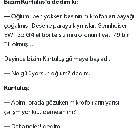
Bizim Kurtuluş’a dedim ki:
— Oğlum, ben yokken basının mikrofonları bayağı
çoğalmış. Desene paraya kıymışlar. Sennheiser
EW 135 G4 el tipi telsiz mikrofonun fiyatı 79 bin
TL olmuş…
Deyince bizim Kurtuluş gülmeye başladı.
— Ne gülüyorsun oğlum? dedim.
Kurtuluş:
— Abim, orada gözüken mikrofonların yarısı
çalışmıyor ki… demesin mi?
— Daha neler! dedim…