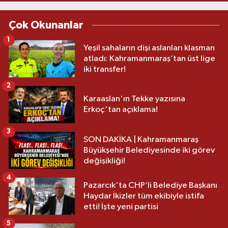
Çok Okunanlar
1
Yeşil sahaların dişi aslanları klasman
atladı: Kahramanmaraş’tan üst lige
iki transfer!
2
Karaaslan'ın Tekke yazısına
Erkoç'tan açıklama!
3
SON DAKİKA | Kahramanmaraş
Büyükşehir Belediyesinde iki görev
değişikliği!
4
Pazarcık'ta CHP’li Belediye Başkanı
Haydar İkizler tüm ekibiyle istifa
etti! İşte yeni partisi
5