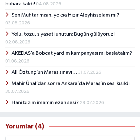
bahara kaldı!
04.08.2026
Sen Muhtar mısın, yoksa Hızır Aleyhisselam mı?
03.08.2026
Yolu, tozu, siyaseti unutun: Bugün gülüyoruz!
02.08.2026
AKEDAŞ’a Bobcat yardım kampanyası mı başlatalım?
01.08.2026
Ali Öztunç’un Maraş sınavı…
31.07.2026
Mahir Ünal’dan sonra Ankara’da Maraş’ın sesi kısıldı
30.07.2026
Hani bizim imamın ezan sesi?
29.07.2026
Yorumlar (4)