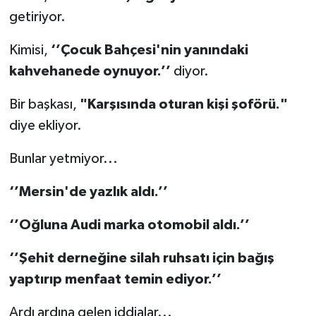
getiriyor.
Kimisi,
‘’Çocuk Bahçesi'nin yanındaki
kahvehanede oynuyor.’’
diyor.
Bir başkası,
"Karşısında oturan kişi şoförü."
diye ekliyor.
Bunlar yetmiyor...
‘’Mersin'de yazlık aldı.’’
‘’Oğluna Audi marka otomobil aldı.’’
‘’Şehit derneğine silah ruhsatı için bağış
yaptırıp menfaat temin ediyor.’’
Ardı ardına gelen iddialar...