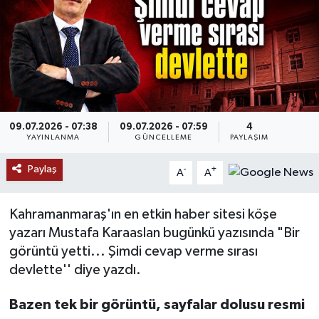
SAĞLIK
EĞİTİM
BÖLGE
09.07.2026 - 07:38
09.07.2026 - 07:59
4
KEŞFET
YAYINLANMA
GÜNCELLEME
PAYLAŞIM
Paylaş
POPÜLER
-
+
A
A
DÜNYA
Kahramanmaraş'ın en etkin haber sitesi köşe
yazarı Mustafa Karaaslan bugünkü yazısında "Bir
TREND
görüntü yetti... Şimdi cevap verme sırası
devlette'' diye yazdı.
MEDYA
Bazen tek bir görüntü, sayfalar dolusu resmi
OTOMOTİV