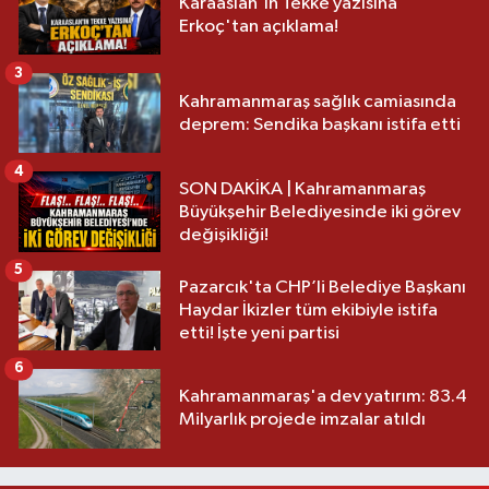
Karaaslan'ın Tekke yazısına
Erkoç'tan açıklama!
3
Kahramanmaraş sağlık camiasında
deprem: Sendika başkanı istifa etti
4
SON DAKİKA | Kahramanmaraş
Büyükşehir Belediyesinde iki görev
değişikliği!
5
Pazarcık'ta CHP’li Belediye Başkanı
Haydar İkizler tüm ekibiyle istifa
etti! İşte yeni partisi
6
Kahramanmaraş'a dev yatırım: 83.4
Milyarlık projede imzalar atıldı