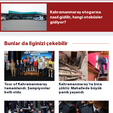
Kahramanmaraş otogarına
nasıl gidilir, hangi otobüsler
gidiyor?
Bunlar da ilginizi çekebilir
Tour of Kahramanmaraş
Kahramanmaraş’ta bina
tamamlandı: Şampiyonlar
çöktü: Mahallede büyük
belli oldu
panik yaşandı