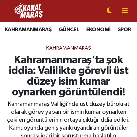
CANLI YAYIN
Kahramanmaraş Nöbetçi Eczaneler
KAHRAMANMARAŞ
GÜNCEL
EKONOMİ
SPOR
KAHRAMANMARAŞ
Kahramanmaraş Hava Durumu
KAHRAMANMARAŞ
GÜNCEL
Kahramanmaraş Namaz Vakitleri
Kahramanmaraş'ta şok
iddia: Valilikte görevli üst
SPOR
Kahramanmaraş Trafik Yoğunluk Haritası
düzey isim kumar
SİYASET
Süper Lig Puan Durumu ve Fikstür
oynarken görüntülendi!
EKONOMİ
Tüm Manşetler
Kahramanmaraş Valiliği’nde üst düzey bürokrat
olarak görev yapan bir ismin kumar oynarken
GÜNDEM
Son Dakika Haberleri
çekilen görüntülerinin ortaya çıktığı iddia edildi.
Kamuoyunda geniş yankı uyandıran görüntüler
MAGAZİN
Haber Arşivi
sonrası idari bir soruşturma başlatılıp