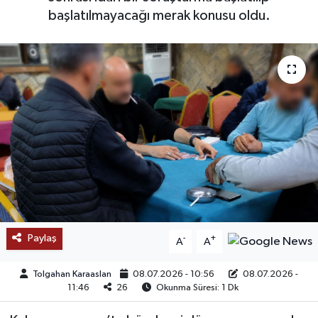
başlatılmayacağı merak konusu oldu.
SAĞLIK
EĞİTİM
BÖLGE
KEŞFET
POPÜLER
DÜNYA
Paylaş
-
+
A
A
TREND
Tolgahan Karaaslan
08.07.2026 - 10:56
08.07.2026 -
MEDYA
11:46
26
Okunma Süresi: 1 Dk
OTOMOTİV