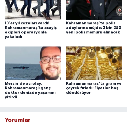
13'er yıl cezaları vardı!
Kahramanmaraş’ta polis
Kahramanmaraş'ta asayiş
adaylarına müjde: 3 bin 250
ekipleri operasyonla
yeni polis memuru alınacak
yakaladı
Mersin'de acı olay:
Kahramanmaraş'ta gram ve
Kahramanmaraşlı genç
çeyrek fırladı: Fiyatlar baş
doktor denizde yaşamını
döndürüyor
yitirdi
Yorumlar