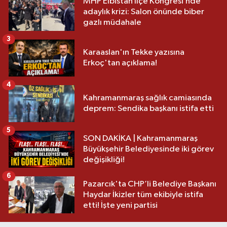
MHP Elbistan İlçe Kongresi’nde
adaylık krizi: Salon önünde biber
gazlı müdahale
3
Karaaslan'ın Tekke yazısına
Erkoç'tan açıklama!
4
Kahramanmaraş sağlık camiasında
deprem: Sendika başkanı istifa etti
5
SON DAKİKA | Kahramanmaraş
Büyükşehir Belediyesinde iki görev
değişikliği!
6
Pazarcık'ta CHP’li Belediye Başkanı
Haydar İkizler tüm ekibiyle istifa
etti! İşte yeni partisi