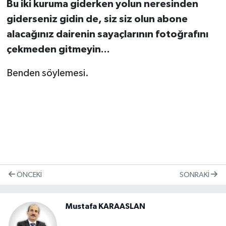
Bu iki kuruma giderken yolun neresinden
giderseniz gidin de, siz siz olun abone
alacağınız dairenin saya
ç
larının fotoğrafını
ç
ekmeden gitmeyin...
Benden söylemesi.
ÖNCEKI
SONRAKI
Mustafa KARAASLAN