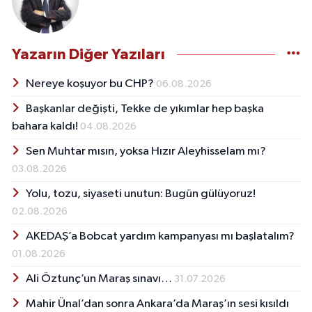
Yazarın Diğer Yazıları
Nereye koşuyor bu CHP?
06.08.2026
Başkanlar değişti, Tekke de yıkımlar hep başka
bahara kaldı!
04.08.2026
Sen Muhtar mısın, yoksa Hızır Aleyhisselam mı?
03.08.2026
Yolu, tozu, siyaseti unutun: Bugün gülüyoruz!
02.08.2026
AKEDAŞ’a Bobcat yardım kampanyası mı başlatalım?
01.08.2026
Ali Öztunç’un Maraş sınavı…
31.07.2026
Mahir Ünal’dan sonra Ankara’da Maraş’ın sesi kısıldı