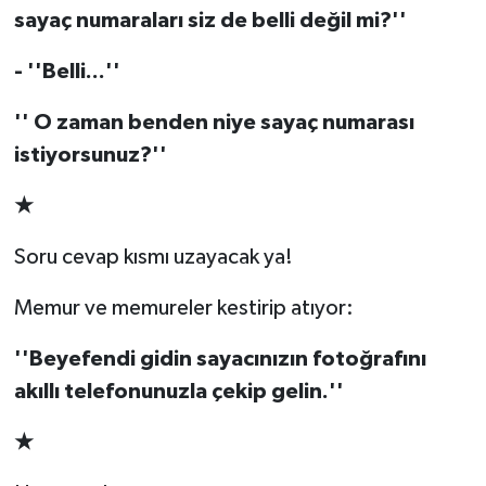
saya
ç
numaraları siz de belli değil mi?''
- ''Belli...''
'' O zaman benden niye saya
ç
numarası
istiyorsunuz?''
★
Soru cevap kısmı uzayacak ya!
Memur ve memureler kestirip atıyor:
''Beyefendi gidin sayacınızın fotoğrafını
akıllı telefonunuzla
ç
ekip gelin.''
★