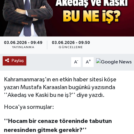
SAĞLIK
EĞİTİM
BÖLGE
03.06.2026 - 09:49
03.06.2026 - 09:50
YAYINLANMA
GÜNCELLEME
KEŞFET
Paylaş
-
+
A
A
POPÜLER
Kahramanmaraş'ın en etkin haber sitesi köşe
yazarı Mustafa Karaaslan bugünkü yazısında
DÜNYA
''Akedaş ve Kaski bu ne iş?'' diye yazdı.
TREND
Hoca'ya sormuşlar:
MEDYA
''Hocam bir cenaze t
ö
reninde tabutun
neresinden gitmek gerekir?''
OTOMOTİV