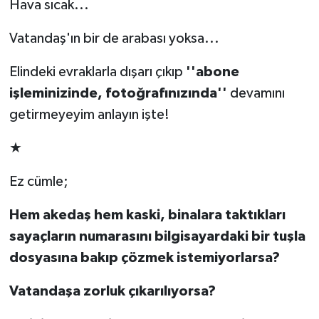
Hava sıcak...
Vatandaş'ın bir de arabası yoksa...
Elindeki evraklarla dışarı çıkıp
''abone
işleminizinde, fotoğrafınızında''
devamını
getirmeyeyim
anlayın işte!
★
Ez cümle;
Hem akedaş hem kaski, binalara taktıkları
saya
ç
ların numarasını bilgisayardaki bir tuşla
dosyasına bakıp
çö
zmek istemiyorlarsa?
Vatandaşa zorluk
ç
ıkarılıyorsa?