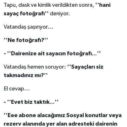
Tapu, dask ve kimlik verildikten sonra,
''hani
saya
ç
fotoğrafı''
deniyor.
Vatandaş şaşırıyor...
''Ne fotoğrafı?''
- ''Dairenize ait sayacın fotoğrafı...''
Vatandaş hemen soruyor:
''Saya
ç
ları siz
takmadınız mı?''
El cevap...
- ''Evet biz taktık...''
''Eee abone alacağımız Sosyal konutlar veya
rezerv alanında yer alan adresteki dairenin