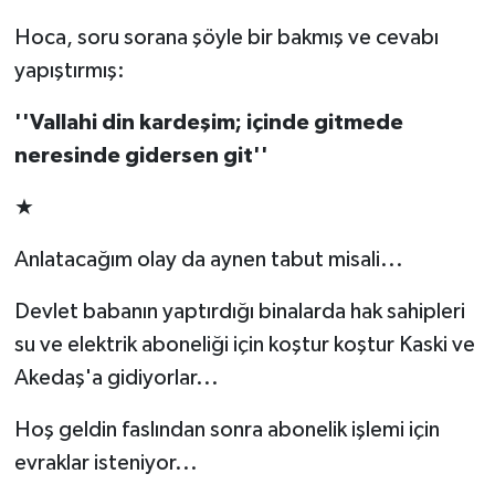
Hoca, soru sorana şöyle bir bakmış ve cevabı
TEKNOLOJİ
yapıştırmış:
YAŞAM
''Vallahi din kardeşim; i
ç
inde gitmede
neresinde gidersen git''
KÜLTÜR SANAT
★
Anlatacağım olay da aynen tabut misali...
Devlet babanın yaptırdığı binalarda hak sahipleri
su ve elektrik aboneliği için koştur koştur Kaski ve
Akedaş'a gidiyorlar...
Hoş geldin faslından sonra abonelik işlemi için
evraklar isteniyor...