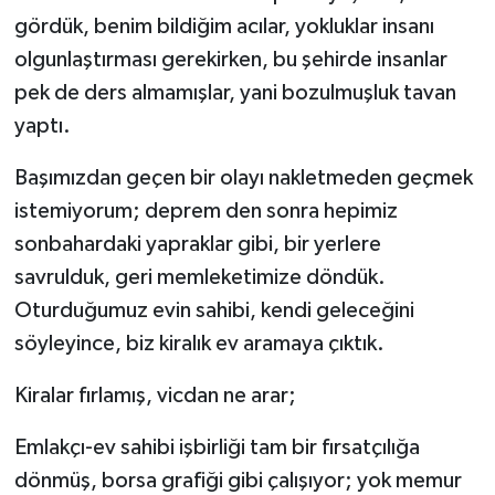
gördük, benim bildiğim acılar, yokluklar insanı
TEKNOLOJİ
olgunlaştırması gerekirken, bu şehirde insanlar
pek de ders almamışlar, yani bozulmuşluk tavan
YAŞAM
yaptı.
KÜLTÜR SANAT
Başımızdan geçen bir olayı nakletmeden geçmek
istemiyorum; deprem den sonra hepimiz
sonbahardaki yapraklar gibi, bir yerlere
savrulduk, geri memleketimize döndük.
Oturduğumuz evin sahibi, kendi geleceğini
söyleyince, biz kiralık ev aramaya çıktık.
Kiralar fırlamış, vicdan ne arar;
Emlakçı-ev sahibi işbirliği tam bir fırsatçılığa
dönmüş, borsa grafiği gibi çalışıyor; yok memur