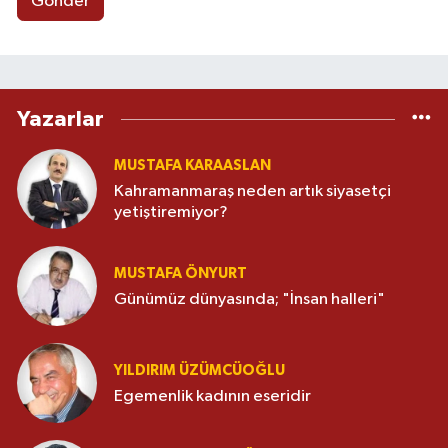
Gönder
Yazarlar
MUSTAFA KARAASLAN
Kahramanmaraş neden artık siyasetçi
yetiştiremiyor?
MUSTAFA ÖNYURT
Günümüz dünyasında; "İnsan halleri"
YILDIRIM ÜZÜMCÜOĞLU
Egemenlik kadının eseridir