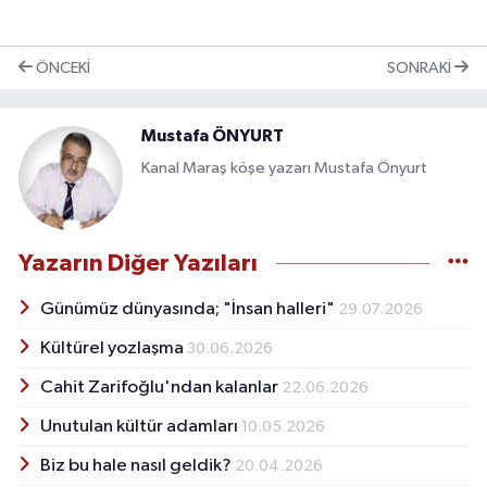
ÖNCEKI
SONRAKI
Mustafa ÖNYURT
Kanal Maraş köşe yazarı Mustafa Önyurt
Yazarın Diğer Yazıları
Günümüz dünyasında; "İnsan halleri"
29.07.2026
Kültürel yozlaşma
30.06.2026
Cahit Zarifoğlu'ndan kalanlar
22.06.2026
Unutulan kültür adamları
10.05.2026
Biz bu hale nasıl geldik?
20.04.2026