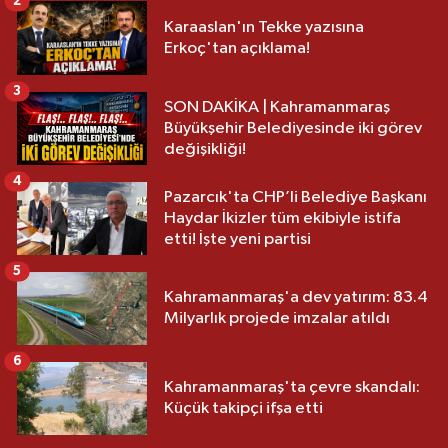
2
Karaaslan'ın Tekke yazısına
Erkoç'tan açıklama!
3
SON DAKİKA | Kahramanmaraş
Büyükşehir Belediyesinde iki görev
değişikliği!
4
Pazarcık'ta CHP’li Belediye Başkanı
Haydar İkizler tüm ekibiyle istifa
etti! İşte yeni partisi
5
Kahramanmaraş'a dev yatırım: 83.4
Milyarlık projede imzalar atıldı
6
Kahramanmaraş'ta çevre skandalı:
Küçük takipçi ifşa etti