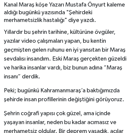
Kanal Maraş köşe Yazarı Mustafa Önyurt kaleme
SAĞLIK
aldığı bugünkü yazısında "Şehirdeki
merhametsizlik hastalığı" diye yazdı.
EĞİTİM
Yıllardır bu şehrin tarihine, kültürüne övgüler,
yazılar video çalışmaları yapan, bu kentin
BÖLGE
geçmişten gelen ruhunu en iyi yansıtan bir Maraş
KEŞFET
sevdalısı insandım. Eski Maraş gerçekten güzeldi
ve harika insanlar vardı, biz bunun adına “Maraş
POPÜLER
insanı” derdik.
DÜNYA
Peki; bugünkü Kahramanmaraş’a baktığımızda
şehirde insan profillerinin değiştiğini görüyoruz.
TREND
Şehrin coğrafi yapısı çok güzel, ama içinde
MEDYA
yaşayan insanlar, neden bu kadar acımasız ve
merhametsiz oldular. Bir deprem yaşadık, acılar
OTOMOTİV