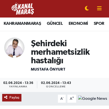
CANLI YAYIN
Kahramanmaraş Nöbetçi Eczaneler
KAHRAMANMARAŞ
GÜNCEL
EKONOMİ
SPOR
KAHRAMANMARAŞ
Kahramanmaraş Hava Durumu
Şehirdeki
GÜNCEL
Kahramanmaraş Namaz Vakitleri
merhametsizlik
SPOR
Kahramanmaraş Trafik Yoğunluk Haritası
hastalığı
SİYASET
Süper Lig Puan Durumu ve Fikstür
MUSTAFA ÖNYURT
EKONOMİ
Tüm Manşetler
02.06.2024 - 13:36
02.06.2024 - 13:43
YAYINLANMA
GÜNCELLEME
GÜNDEM
Son Dakika Haberleri
Paylaş
-
+
A
A
MAGAZİN
Haber Arşivi