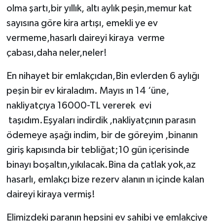
olma şartı,bir yıllık, altı aylık peşin,memur kat
sayısına göre kira artışı, emekli ye ev
vermeme,hasarlı daireyi kiraya verme
çabası,daha neler,neler!
En nihayet bir emlakçıdan,Bin evlerden 6 aylığı
peşin bir ev kiraladım. Mayıs ın 14 ‘üne,
nakliyatçıya 16000-TL vererek evi
taşıdım.Eşyaları indirdik ,nakliyatçının parasın
ödemeye aşağı indim, bir de göreyim ,binanın
giriş kapısında bir tebliğat;10 gün içerisinde
binayı boşaltın,yıkılacak.Bina da çatlak yok,az
hasarlı, emlakçı bize rezerv alanın ın içinde kalan
daireyi kiraya vermiş!
Elimizdeki paranın hepsini ev sahibi ve emlakçiye