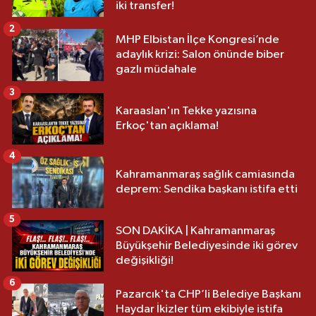
iki transfer!
2
MHP Elbistan İlçe Kongresi’nde
adaylık krizi: Salon önünde biber
gazlı müdahale
3
Karaaslan'ın Tekke yazısına
Erkoç'tan açıklama!
4
Kahramanmaraş sağlık camiasında
deprem: Sendika başkanı istifa etti
5
SON DAKİKA | Kahramanmaraş
Büyükşehir Belediyesinde iki görev
değişikliği!
6
Pazarcık'ta CHP’li Belediye Başkanı
Haydar İkizler tüm ekibiyle istifa