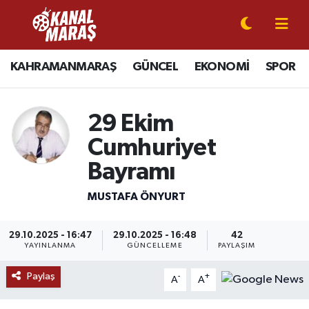
CANLI YAYIN
Kahramanmaraş Nöbetçi Eczaneler
KAHRAMANMARAŞ
GÜNCEL
EKONOMİ
SPOR
KAHRAMANMARAŞ
Kahramanmaraş Hava Durumu
29 Ekim
GÜNCEL
Kahramanmaraş Namaz Vakitleri
Cumhuriyet
SPOR
Kahramanmaraş Trafik Yoğunluk Haritası
Bayramı
SİYASET
Süper Lig Puan Durumu ve Fikstür
MUSTAFA ÖNYURT
EKONOMİ
Tüm Manşetler
29.10.2025 - 16:47
29.10.2025 - 16:48
42
YAYINLANMA
GÜNCELLEME
PAYLAŞIM
GÜNDEM
Son Dakika Haberleri
Paylaş
-
+
A
A
MAGAZİN
Haber Arşivi