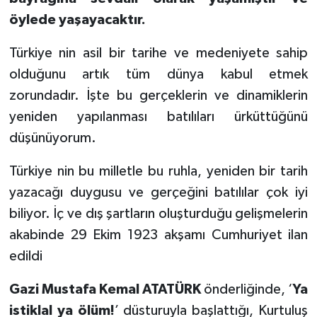
öylede yaşayacaktır.
TEKNOLOJİ
Türkiye nin asil bir tarihe ve medeniyete sahip
YAŞAM
olduğunu artık tüm dünya kabul etmek
zorundadır. İşte bu gerçeklerin ve dinamiklerin
KÜLTÜR SANAT
yeniden yapılanması batılıları ürküttüğünü
düşünüyorum.
Türkiye nin bu milletle bu ruhla, yeniden bir tarih
yazacağı duygusu ve gerçeğini batılılar çok iyi
biliyor. İç ve dış şartların oluşturduğu gelişmelerin
akabinde 29 Ekim 1923 akşamı Cumhuriyet ilan
edildi
Gazi Mustafa Kemal ATATÜRK
önderliğinde, ‘
Ya
istiklal ya ölüm!
’ düsturuyla başlattığı, Kurtuluş