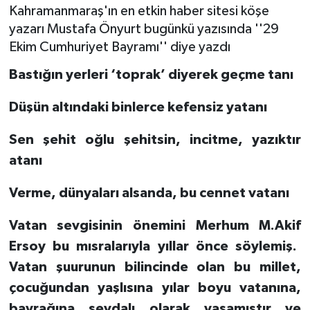
Kahramanmaraş'ın en etkin haber sitesi köşe
SAĞLIK
yazarı Mustafa Önyurt bugünkü yazısında ''29
Ekim Cumhuriyet Bayramı'' diye yazdı
EĞİTİM
Bastığın yerleri ‘toprak’ diyerek geçme tanı
BÖLGE
Düşün altındaki binlerce kefensiz yatanı
KEŞFET
Sen şehit oğlu şehitsin, incitme, yazıktır
atanı
POPÜLER
Verme, dünyaları alsanda, bu cennet vatanı
DÜNYA
Vatan sevgisinin önemini
Merhum M.Akif
TREND
Ersoy bu mısralarıyla yıllar önce söylemiş.
Vatan şuurunun bilincinde olan bu millet,
MEDYA
çocuğundan yaşlısına yılar boyu vatanına,
OTOMOTİV
bayrağına sevdalı olarak yaşamıştır ve