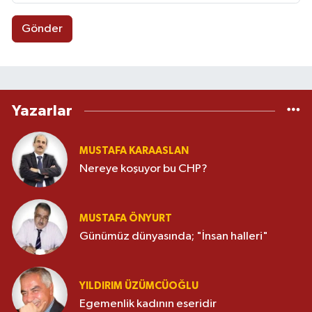
Gönder
Yazarlar
MUSTAFA KARAASLAN
Nereye koşuyor bu CHP?
MUSTAFA ÖNYURT
Günümüz dünyasında; "İnsan halleri"
YILDIRIM ÜZÜMCÜOĞLU
Egemenlik kadının eseridir