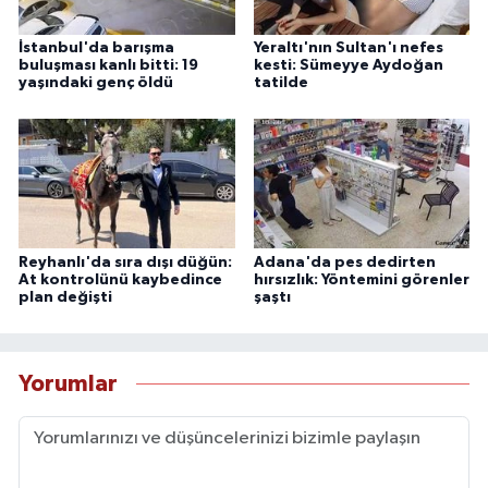
İstanbul'da barışma
Yeraltı'nın Sultan'ı nefes
buluşması kanlı bitti: 19
kesti: Sümeyye Aydoğan
yaşındaki genç öldü
tatilde
Reyhanlı'da sıra dışı düğün:
Adana'da pes dedirten
At kontrolünü kaybedince
hırsızlık: Yöntemini görenler
plan değişti
şaştı
Yorumlar