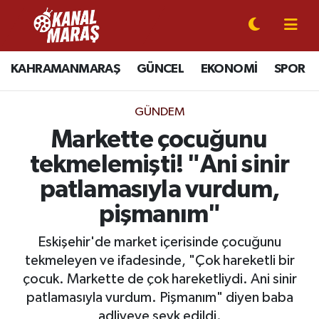
CANLI YAYIN
Kahramanmaraş Nöbetçi Eczaneler
KAHRAMANMARAŞ
GÜNCEL
EKONOMİ
SPOR
KAHRAMANMARAŞ
Kahramanmaraş Hava Durumu
GÜNDEM
GÜNCEL
Kahramanmaraş Namaz Vakitleri
Markette çocuğunu
tekmelemişti! "Ani sinir
SPOR
Kahramanmaraş Trafik Yoğunluk Haritası
patlamasıyla vurdum,
SİYASET
Süper Lig Puan Durumu ve Fikstür
pişmanım"
EKONOMİ
Tüm Manşetler
Eskişehir'de market içerisinde çocuğunu
tekmeleyen ve ifadesinde, "Çok hareketli bir
GÜNDEM
Son Dakika Haberleri
çocuk. Markette de çok hareketliydi. Ani sinir
patlamasıyla vurdum. Pişmanım" diyen baba
MAGAZİN
Haber Arşivi
adliyeye sevk edildi.