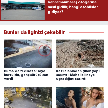
Kahramanmaraş otogarına
nasıl gidilir, hangi otobüsler
gidiyor?
Bunlar da ilginizi çekebilir
Bursa'da feci kaza: Yaya
Kazı alanından çıkan yapı
kurtuldu, genç sürücü can
şaşırttı: Mahalleli neye
verdi
uğradığını şaşırdı