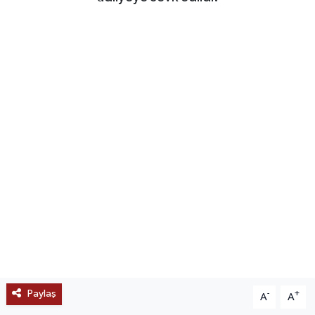
SAĞLIK
EĞİTİM
BÖLGE
KEŞFET
POPÜLER
DÜNYA
TREND
MEDYA
Paylaş
-
+
A
A
OTOMOTİV