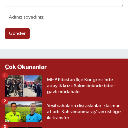
Gönder
Çok Okunanlar
1
MHP Elbistan İlçe Kongresi’nde
adaylık krizi: Salon önünde biber
gazlı müdahale
2
Yeşil sahaların dişi aslanları klasman
atladı: Kahramanmaraş’tan üst lige
iki transfer!
3