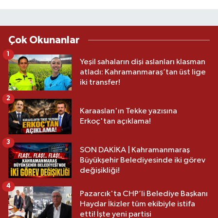
Çok Okunanlar
1
Yeşil sahaların dişi aslanları klasman
atladı: Kahramanmaraş’tan üst lige
iki transfer!
2
Karaaslan'ın Tekke yazısına
Erkoç'tan açıklama!
3
SON DAKİKA | Kahramanmaraş
Büyükşehir Belediyesinde iki görev
değişikliği!
4
Pazarcık'ta CHP’li Belediye Başkanı
Haydar İkizler tüm ekibiyle istifa
etti! İşte yeni partisi