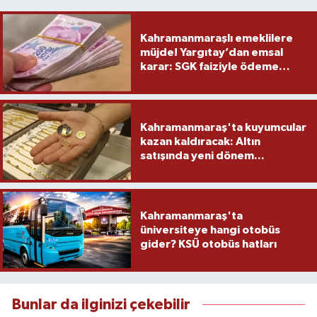
Kahramanmaraşlı emeklilere
müjde! Yargıtay’dan emsal
karar: SGK faiziyle ödeme
yapacak
Kahramanmaraş'ta kuyumcular
kazan kaldıracak: Altın
satışında yeni dönem...
Kahramanmaraş'ta
üniversiteye hangi otobüs
gider? KSÜ otobüs hatları
Bunlar da ilginizi çekebilir