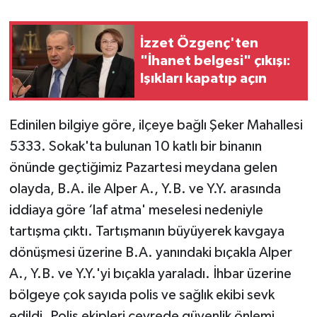
TEKNOLOJİ
İzzet Özgenç'ten
"İhanet belgesi" çıkışı:
YAŞAM
Işıkları kapatıp açın
KÜLTÜR SANAT
Edinilen bilgiye göre, ilçeye bağlı Şeker Mahallesi
5333. Sokak'ta bulunan 10 katlı bir binanın
önünde geçtiğimiz Pazartesi meydana gelen
olayda, B.A. ile Alper A., Y.B. ve Y.Y. arasında
iddiaya göre ‘laf atma' meselesi nedeniyle
tartışma çıktı. Tartışmanın büyüyerek kavgaya
dönüşmesi üzerine B.A. yanındaki bıçakla Alper
A., Y.B. ve Y.Y.'yi bıçakla yaraladı. İhbar üzerine
bölgeye çok sayıda polis ve sağlık ekibi sevk
edildi. Polis ekipleri çevrede güvenlik önlemi