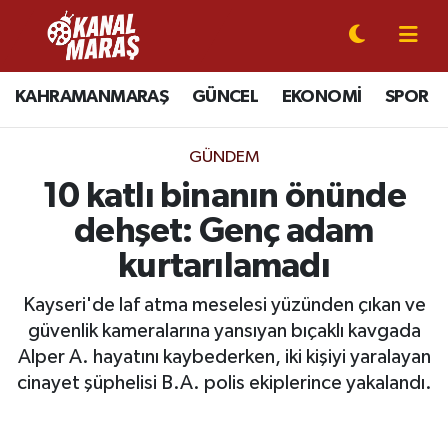
CANLI YAYIN
Kahramanmaraş Nöbetçi Eczaneler
KAHRAMANMARAŞ
GÜNCEL
EKONOMİ
SPOR
KAHRAMANMARAŞ
Kahramanmaraş Hava Durumu
GÜNDEM
GÜNCEL
Kahramanmaraş Namaz Vakitleri
10 katlı binanın önünde
dehşet: Genç adam
SPOR
Kahramanmaraş Trafik Yoğunluk Haritası
kurtarılamadı
SİYASET
Süper Lig Puan Durumu ve Fikstür
Kayseri'de laf atma meselesi yüzünden çıkan ve
güvenlik kameralarına yansıyan bıçaklı kavgada
EKONOMİ
Tüm Manşetler
Alper A. hayatını kaybederken, iki kişiyi yaralayan
cinayet şüphelisi B.A. polis ekiplerince yakalandı.
GÜNDEM
Son Dakika Haberleri
MAGAZİN
Haber Arşivi