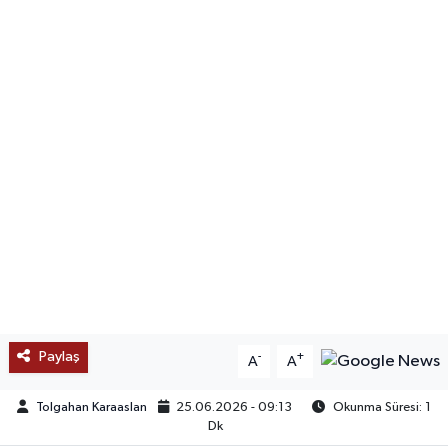
SAĞLIK
EĞİTİM
BÖLGE
KEŞFET
POPÜLER
DÜNYA
TREND
Paylaş
-
+
A
A
MEDYA
Tolgahan Karaaslan
25.06.2026 - 09:13
Okunma Süresi: 1
Dk
OTOMOTİV