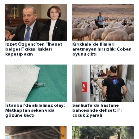
İzzet Özgenç'ten "İhanet
Kırıkkale'de filmleri
belgesi" çıkışı: Işıkları
aratmayan hırsızlık: Çoban
kapatıp açın
oyunu çıktı
İstanbul'da akılalmaz olay:
Şanlıurfa’da hastane
Matkaptan seken vida
bahçesinde dehşet: 1'i
gözüne kaçtı
çocuk 2 yaralı