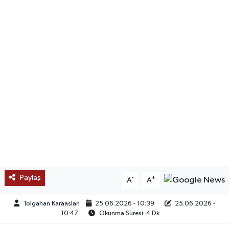
SAĞLIK
EĞİTİM
BÖLGE
KEŞFET
POPÜLER
DÜNYA
TREND
Paylaş
-
+
A
A
MEDYA
Tolgahan Karaaslan
25.06.2026 - 10:39
25.06.2026 -
10:47
Okunma Süresi: 4 Dk
OTOMOTİV