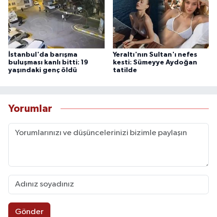
İstanbul'da barışma
Yeraltı'nın Sultan'ı nefes
buluşması kanlı bitti: 19
kesti: Sümeyye Aydoğan
yaşındaki genç öldü
tatilde
Yorumlar
Gönder