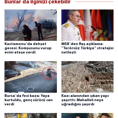
Bunlar da ilginizi çekebilir
Kastamonu'da dehşet
MSB'den flaş açıklama:
gecesi: Komşusunu vurup
"Terörsüz Türkiye" stratejisi
evini ateşe verdi
netleşti
Bursa'da feci kaza: Yaya
Kazı alanından çıkan yapı
kurtuldu, genç sürücü can
şaşırttı: Mahalleli neye
verdi
uğradığını şaşırdı