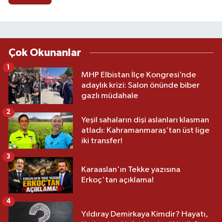
Çok Okunanlar
1
MHP Elbistan İlçe Kongresi’nde
adaylık krizi: Salon önünde biber
gazlı müdahale
2
Yeşil sahaların dişi aslanları klasman
atladı: Kahramanmaraş’tan üst lige
iki transfer!
3
Karaaslan'ın Tekke yazısına
Erkoç'tan açıklama!
4
Yıldıray Demirkaya Kimdir? Hayatı,