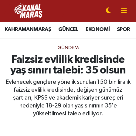
CANLI YAYIN
Kahramanmaraş Nöbetçi Eczaneler
KAHRAMANMARAŞ
GÜNCEL
EKONOMİ
SPOR
KAHRAMANMARAŞ
Kahramanmaraş Hava Durumu
GÜNDEM
GÜNCEL
Kahramanmaraş Namaz Vakitleri
Faizsiz evlilik kredisinde
yaş sınırı talebi: 35 olsun
SPOR
Kahramanmaraş Trafik Yoğunluk Haritası
Evlenecek gençlere yönelik sunulan 150 bin liralık
SİYASET
Süper Lig Puan Durumu ve Fikstür
faizsiz evlilik kredisinde, değişen günümüz
şartları, KPSS ve akademik kariyer süreçleri
EKONOMİ
Tüm Manşetler
nedeniyle 18-29 olan yaş sınırının 35'e
yükseltilmesi talep ediliyor.
GÜNDEM
Son Dakika Haberleri
MAGAZİN
Haber Arşivi