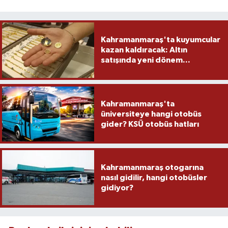
Kahramanmaraş'ta kuyumcular
kazan kaldıracak: Altın
satışında yeni dönem...
Kahramanmaraş'ta
üniversiteye hangi otobüs
gider? KSÜ otobüs hatları
Kahramanmaraş otogarına
nasıl gidilir, hangi otobüsler
gidiyor?