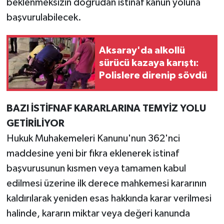
beklenmeksizin doğrudan istinaf kanun yoluna
başvurulabilecek.
Aksaray'da alkollü
sürücü kazaya karıştı:
Polislere direnip sövdü
BAZI İSTİFNAF KARARLARINA TEMYİZ YOLU
GETİRİLİYOR
Hukuk Muhakemeleri Kanunu'nun 362'nci
maddesine yeni bir fıkra eklenerek istinaf
başvurusunun kısmen veya tamamen kabul
edilmesi üzerine ilk derece mahkemesi kararının
kaldırılarak yeniden esas hakkında karar verilmesi
halinde, kararın miktar veya değeri kanunda