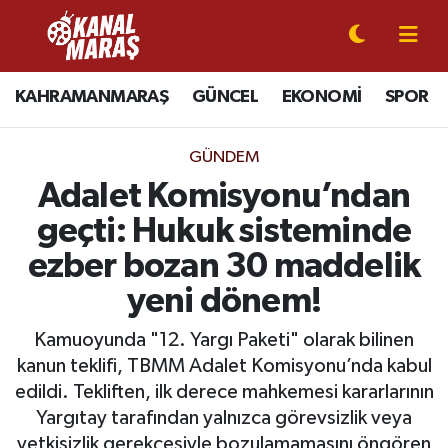
CANLI YAYIN
Kahramanmaraş Nöbetçi Eczaneler
KAHRAMANMARAŞ
GÜNCEL
EKONOMİ
SPOR
KAHRAMANMARAŞ
Kahramanmaraş Hava Durumu
GÜNDEM
GÜNCEL
Kahramanmaraş Namaz Vakitleri
Adalet Komisyonu’ndan
geçti: Hukuk sisteminde
SPOR
Kahramanmaraş Trafik Yoğunluk Haritası
ezber bozan 30 maddelik
SİYASET
Süper Lig Puan Durumu ve Fikstür
yeni dönem!
EKONOMİ
Tüm Manşetler
Kamuoyunda "12. Yargı Paketi" olarak bilinen
kanun teklifi, TBMM Adalet Komisyonu’nda kabul
GÜNDEM
Son Dakika Haberleri
edildi. Tekliften, ilk derece mahkemesi kararlarının
Yargıtay tarafından yalnızca görevsizlik veya
MAGAZİN
Haber Arşivi
yetkisizlik gerekçesiyle bozulamamasını öngören