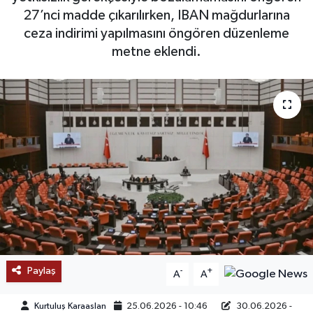
27’nci madde çıkarılırken, IBAN mağdurlarına
SAĞLIK
ceza indirimi yapılmasını öngören düzenleme
metne eklendi.
EĞİTİM
BÖLGE
KEŞFET
POPÜLER
DÜNYA
TREND
Paylaş
-
+
MEDYA
A
A
Kurtuluş Karaaslan
25.06.2026 - 10:46
30.06.2026 -
OTOMOTİV