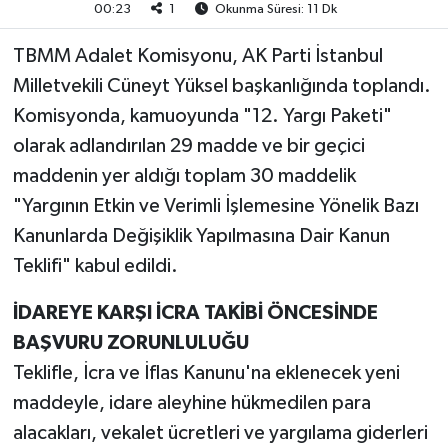
00:23
1
Okunma Süresi: 11 Dk
TEKNOLOJİ
TBMM Adalet Komisyonu, AK Parti İstanbul
Milletvekili Cüneyt Yüksel başkanlığında toplandı.
YAŞAM
Komisyonda, kamuoyunda "12. Yargı Paketi"
olarak adlandırılan 29 madde ve bir geçici
KÜLTÜR SANAT
maddenin yer aldığı toplam 30 maddelik
"Yargının Etkin ve Verimli İşlemesine Yönelik Bazı
Kanunlarda Değişiklik Yapılmasına Dair Kanun
Teklifi" kabul edildi.
İDAREYE KARŞI İCRA TAKİBİ ÖNCESİNDE
BAŞVURU ZORUNLULUĞU
Teklifle, İcra ve İflas Kanunu'na eklenecek yeni
maddeyle, idare aleyhine hükmedilen para
alacakları, vekalet ücretleri ve yargılama giderleri