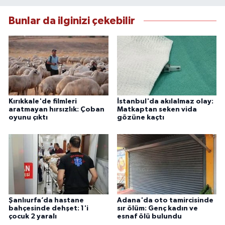
Bunlar da ilginizi çekebilir
Kırıkkale'de filmleri
İstanbul'da akılalmaz olay:
aratmayan hırsızlık: Çoban
Matkaptan seken vida
oyunu çıktı
gözüne kaçtı
Şanlıurfa’da hastane
Adana'da oto tamircisinde
bahçesinde dehşet: 1'i
sır ölüm: Genç kadın ve
çocuk 2 yaralı
esnaf ölü bulundu