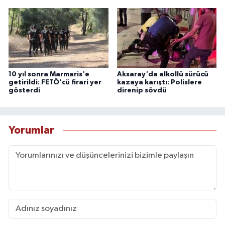
10 yıl sonra Marmaris'e
Aksaray'da alkollü sürücü
getirildi: FETÖ'cü firari yer
kazaya karıştı: Polislere
gösterdi
direnip sövdü
Yorumlar