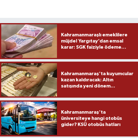
Kahramanmaraşlı emeklilere
müjde! Yargıtay’dan emsal
karar: SGK faiziyle ödeme
yapacak
Kahramanmaraş'ta kuyumcular
kazan kaldıracak: Altın
satışında yeni dönem...
Kahramanmaraş'ta
üniversiteye hangi otobüs
gider? KSÜ otobüs hatları