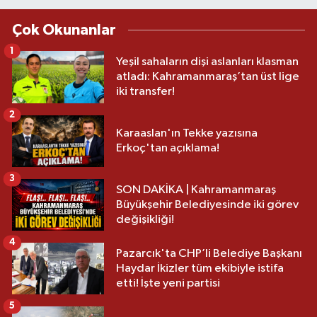
Çok Okunanlar
1
Yeşil sahaların dişi aslanları klasman
atladı: Kahramanmaraş’tan üst lige
iki transfer!
2
Karaaslan'ın Tekke yazısına
Erkoç'tan açıklama!
3
SON DAKİKA | Kahramanmaraş
Büyükşehir Belediyesinde iki görev
değişikliği!
4
Pazarcık'ta CHP’li Belediye Başkanı
Haydar İkizler tüm ekibiyle istifa
etti! İşte yeni partisi
5