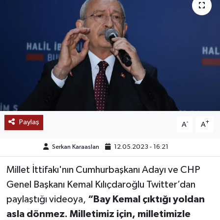
SAĞLIK
EĞİTİM
BÖLGE
KEŞFET
POPÜLER
Paylaş
-
+
A
A
DÜNYA
Serkan Karaaslan
12.05.2023 - 16:21
TREND
Millet İttifakı'nın Cumhurbaşkanı Adayı ve CHP
Genel Başkanı Kemal Kılıçdaroğlu Twitter’dan
MEDYA
paylaştığı videoya,
“Bay Kemal çıktığı yoldan
asla dönmez. Milletimiz için, milletimizle
OTOMOTİV