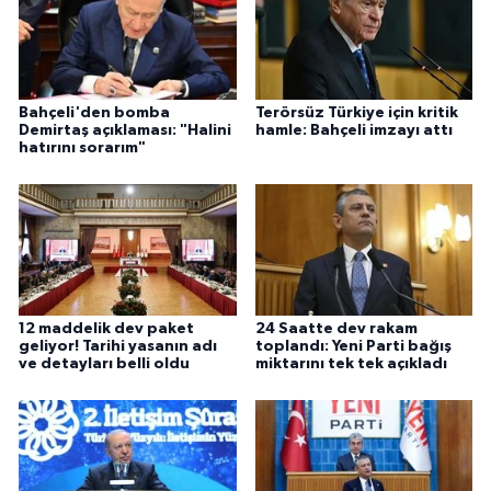
Bahçeli'den bomba
Terörsüz Türkiye için kritik
Demirtaş açıklaması: "Halini
hamle: Bahçeli imzayı attı
hatırını sorarım"
12 maddelik dev paket
24 Saatte dev rakam
geliyor! Tarihi yasanın adı
toplandı: Yeni Parti bağış
ve detayları belli oldu
miktarını tek tek açıkladı