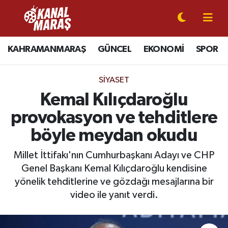
CANLI YAYIN
Kahramanmaraş Nöbetçi Eczaneler
KAHRAMANMARAŞ
GÜNCEL
EKONOMİ
SPOR
KAHRAMANMARAŞ
Kahramanmaraş Hava Durumu
SIYASET
GÜNCEL
Kahramanmaraş Namaz Vakitleri
Kemal Kılıçdaroğlu
provokasyon ve tehditlere
SPOR
Kahramanmaraş Trafik Yoğunluk Haritası
böyle meydan okudu
SİYASET
Süper Lig Puan Durumu ve Fikstür
Millet İttifakı'nın Cumhurbaşkanı Adayı ve CHP
Genel Başkanı Kemal Kılıçdaroğlu kendisine
EKONOMİ
Tüm Manşetler
yönelik tehditlerine ve gözdağı mesajlarına bir
GÜNDEM
Son Dakika Haberleri
video ile yanıt verdi.
MAGAZİN
Haber Arşivi