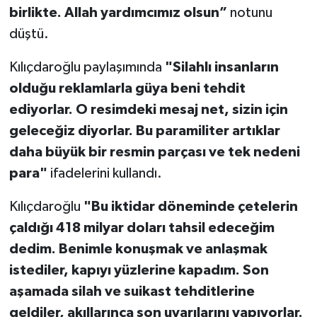
birlikte. Allah yardımcımız olsun”
notunu
TEKNOLOJİ
düştü.
Kılıçdaroğlu paylaşımında
"Silahlı insanların
YAŞAM
olduğu reklamlarla güya beni tehdit
KÜLTÜR SANAT
ediyorlar. O resimdeki mesaj net, sizin için
geleceğiz diyorlar. Bu paramiliter artıklar
daha büyük bir resmin parçası ve tek nedeni
para"
ifadelerini kullandı.
Kılıçdaroğlu
"Bu iktidar döneminde çetelerin
çaldığı 418 milyar doları tahsil edeceğim
dedim. Benimle konuşmak ve anlaşmak
istediler, kapıyı yüzlerine kapadım. Son
aşamada silah ve suikast tehditlerine
geldiler, akıllarınca son uyarılarını yapıyorlar.