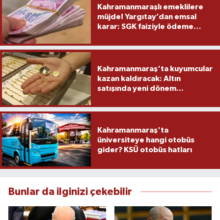
Kahramanmaraşlı emeklilere
müjde! Yargıtay’dan emsal
karar: SGK faiziyle ödeme
yapacak
Kahramanmaraş'ta kuyumcular
kazan kaldıracak: Altın
satışında yeni dönem...
Kahramanmaraş'ta
üniversiteye hangi otobüs
gider? KSÜ otobüs hatları
Bunlar da ilginizi çekebilir