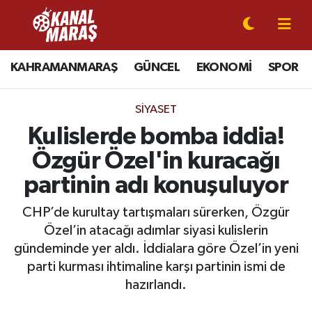
CANLI YAYIN
Kahramanmaraş Nöbetçi Eczaneler
KAHRAMANMARAŞ
GÜNCEL
EKONOMİ
SPOR
KAHRAMANMARAŞ
Kahramanmaraş Hava Durumu
SIYASET
GÜNCEL
Kahramanmaraş Namaz Vakitleri
Kulislerde bomba iddia!
Özgür Özel'in kuracağı
SPOR
Kahramanmaraş Trafik Yoğunluk Haritası
partinin adı konuşuluyor
SİYASET
Süper Lig Puan Durumu ve Fikstür
CHP’de kurultay tartışmaları sürerken, Özgür
Özel’in atacağı adımlar siyasi kulislerin
EKONOMİ
Tüm Manşetler
gündeminde yer aldı. İddialara göre Özel’in yeni
parti kurması ihtimaline karşı partinin ismi de
GÜNDEM
Son Dakika Haberleri
hazırlandı.
MAGAZİN
Haber Arşivi