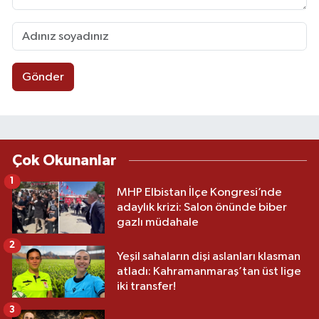
Gönder
Çok Okunanlar
1
MHP Elbistan İlçe Kongresi’nde
adaylık krizi: Salon önünde biber
gazlı müdahale
2
Yeşil sahaların dişi aslanları klasman
atladı: Kahramanmaraş’tan üst lige
iki transfer!
3