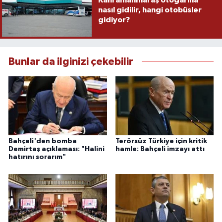
nasıl gidilir, hangi otobüsler
gidiyor?
Bunlar da ilginizi çekebilir
Bahçeli'den bomba
Terörsüz Türkiye için kritik
Demirtaş açıklaması: "Halini
hamle: Bahçeli imzayı attı
hatırını sorarım"