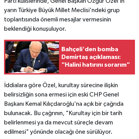
Parti kulislerinde, Genel Başkan Özgür Özel'in
yarın Türkiye Büyük Millet Meclisi'ndeki grup
TEKNOLOJİ
toplantısında önemli mesajlar vermesinin
beklendiği konuşuluyor.
YAŞAM
KÜLTÜR SANAT
Bahçeli'den bomba
Demirtaş açıklaması:
"Halini hatırını sorarım"
İddialara göre Özel, kurultay sürecine ilişkin
belirsizliğin sona ermesi için eski CHP Genel
Başkanı Kemal Kılıçdaroğlu'na açık bir çağrıda
bulunacak. Bu çağrının, "Kurultay için bir tarih
belirlenmesi ya da mevcut süreçle devam
edilmesi" yönünde olacağı öne sürülüyor.