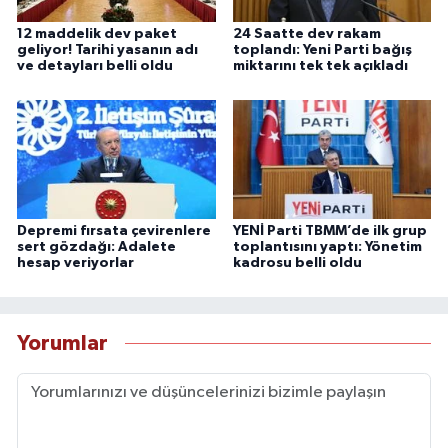
12 maddelik dev paket
24 Saatte dev rakam
geliyor! Tarihi yasanın adı
toplandı: Yeni Parti bağış
ve detayları belli oldu
miktarını tek tek açıkladı
Depremi fırsata çevirenlere
YENİ Parti TBMM’de ilk grup
sert gözdağı: Adalete
toplantısını yaptı: Yönetim
hesap veriyorlar
kadrosu belli oldu
Yorumlar