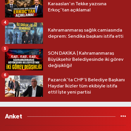
Karaaslan'ın Tekke yazısına
Erkoç'tan açıklama!
4
Kahramanmaraş sağlık camiasında
deprem: Sendika başkanı istifa etti
5
SON DAKİKA | Kahramanmaraş
Büyükşehir Belediyesinde iki görev
değişikliği!
6
Pazarcık'ta CHP’li Belediye Başkanı
Haydar İkizler tüm ekibiyle istifa
etti! İşte yeni partisi
Anket