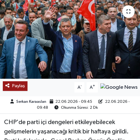
SAĞLIK
EĞİTİM
BÖLGE
KEŞFET
POPÜLER
Paylaş
-
+
A
A
DÜNYA
Serkan Karaaslan
22.06.2026 - 09:45
22.06.2026 -
TREND
09:48
Okunma Süresi: 2 Dk
CHP'de parti içi dengeleri etkileyebilecek
MEDYA
gelişmelerin yaşanacağı kritik bir haftaya girildi.
OTOMOTİV