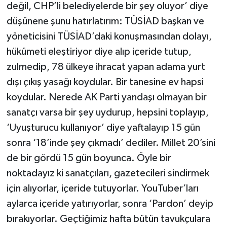
değil, CHP’li belediyelerde bir şey oluyor’ diye
düşünene şunu hatırlatırım: TÜSİAD başkan ve
yöneticisini TÜSİAD’daki konuşmasından dolayı,
hükümeti eleştiriyor diye alıp içeride tutup,
zulmedip, 78 ülkeye ihracat yapan adama yurt
dışı çıkış yasağı koydular. Bir tanesine ev hapsi
koydular. Nerede AK Parti yandaşı olmayan bir
sanatçı varsa bir şey uydurup, hepsini toplayıp,
‘Uyuşturucu kullanıyor’ diye yaftalayıp 15 gün
sonra ‘18’inde şey çıkmadı’ dediler. Millet 20’sini
de bir gördü 15 gün boyunca. Öyle bir
noktadayız ki sanatçıları, gazetecileri sindirmek
için alıyorlar, içeride tutuyorlar. YouTuber’ları
aylarca içeride yatırıyorlar, sonra ‘Pardon’ deyip
bırakıyorlar. Geçtiğimiz hafta bütün tavukçulara