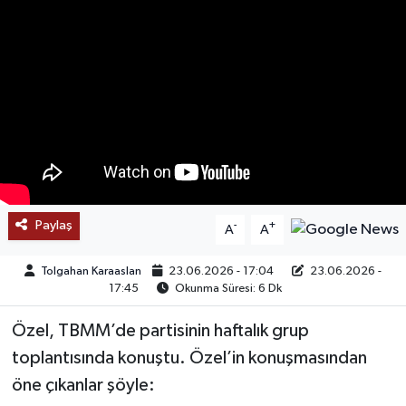
SAĞLIK
EĞİTİM
BÖLGE
KEŞFET
POPÜLER
Paylaş
-
+
A
A
DÜNYA
Tolgahan Karaaslan
23.06.2026 - 17:04
23.06.2026 -
17:45
Okunma Süresi: 6 Dk
TREND
Özel, TBMM’de partisinin haftalık grup
MEDYA
toplantısında konuştu. Özel’in konuşmasından
öne çıkanlar şöyle:
OTOMOTİV