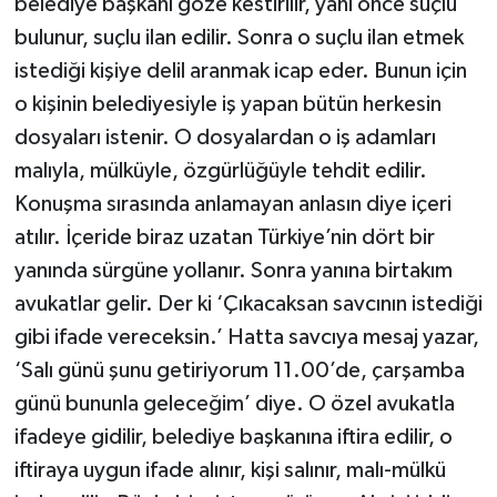
belediye başkanı göze kestirilir, yani önce suçlu
bulunur, suçlu ilan edilir. Sonra o suçlu ilan etmek
istediği kişiye delil aranmak icap eder. Bunun için
o kişinin belediyesiyle iş yapan bütün herkesin
dosyaları istenir. O dosyalardan o iş adamları
malıyla, mülküyle, özgürlüğüyle tehdit edilir.
Konuşma sırasında anlamayan anlasın diye içeri
atılır. İçeride biraz uzatan Türkiye’nin dört bir
yanında sürgüne yollanır. Sonra yanına birtakım
avukatlar gelir. Der ki ‘Çıkacaksan savcının istediği
gibi ifade vereceksin.’ Hatta savcıya mesaj yazar,
‘Salı günü şunu getiriyorum 11.00’de, çarşamba
günü bununla geleceğim’ diye. O özel avukatla
ifadeye gidilir, belediye başkanına iftira edilir, o
iftiraya uygun ifade alınır, kişi salınır, malı-mülkü