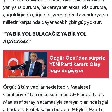
yeter. Ama millet bir olursa, birbirinin davasında
yan yana durursa, hak arayanın arkasında durursa,
çağrıldığında çağrıldığı yere gider, tavrını koyarsa
milletin karşısında dayanacak hiçbir güç yoktur.
“YA BİR YOL BULACAĞIZ YA BİR YOL
AÇACAĞIZ”
Özgür Özel'den sürpriz
YENİ Parti kararı: Olay
logo değişiyor
Örgütlü tüm yapılar hedeftedir. Maalesef
Cumhuriyet’ten önce kurulmuş CHP hedeftedir.
Maalesef sarayın atamasıyla sarayın planınca işgal
altındadır. Erol Bakanım burada. 9 Eylül 1923’te