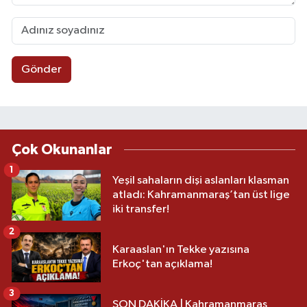
Gönder
Çok Okunanlar
1
Yeşil sahaların dişi aslanları klasman
atladı: Kahramanmaraş’tan üst lige
iki transfer!
2
Karaaslan'ın Tekke yazısına
Erkoç'tan açıklama!
3
SON DAKİKA | Kahramanmaraş