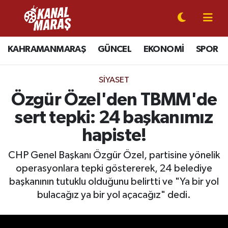
CANLI YAYIN
Kahramanmaraş Nöbetçi Eczaneler
KAHRAMANMARAŞ
GÜNCEL
EKONOMİ
SPOR
KAHRAMANMARAŞ
Kahramanmaraş Hava Durumu
SIYASET
GÜNCEL
Kahramanmaraş Namaz Vakitleri
Özgür Özel'den TBMM'de
sert tepki: 24 başkanımız
SPOR
Kahramanmaraş Trafik Yoğunluk Haritası
hapiste!
SİYASET
Süper Lig Puan Durumu ve Fikstür
CHP Genel Başkanı Özgür Özel, partisine yönelik
operasyonlara tepki göstererek, 24 belediye
EKONOMİ
Tüm Manşetler
başkanının tutuklu olduğunu belirtti ve "Ya bir yol
GÜNDEM
Son Dakika Haberleri
bulacağız ya bir yol açacağız" dedi.
MAGAZİN
Haber Arşivi