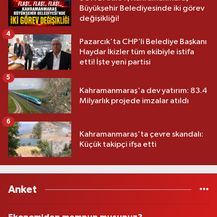
Büyükşehir Belediyesinde iki görev
değişikliği!
4
Pazarcık'ta CHP’li Belediye Başkanı
Haydar İkizler tüm ekibiyle istifa
etti! İşte yeni partisi
5
Kahramanmaraş'a dev yatırım: 83.4
Milyarlık projede imzalar atıldı
6
Kahramanmaraş'ta çevre skandalı:
Küçük takipçi ifşa etti
Anket