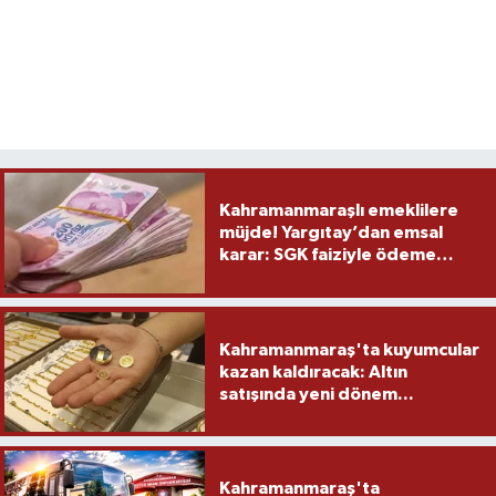
Kahramanmaraşlı emeklilere
müjde! Yargıtay’dan emsal
karar: SGK faiziyle ödeme
yapacak
Kahramanmaraş'ta kuyumcular
kazan kaldıracak: Altın
satışında yeni dönem...
Kahramanmaraş'ta