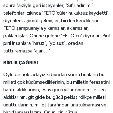
sonra faiziyle geri isteyenler, ‘Sıfırladın mı’
telefonları çıkınca ‘FETÖ’cüler hukuksuz kaydetti’
diyenler... Şimdi gelmişler, birden kendilerini
FETÖ şampuanıyla yıkamışlar, aklamışlar,
paklamışlar. Önüne gelene ‘FETÖ’cü’ diyorlar. Pırıl
pırıl insanlara ‘hırsız’, ‘yolsuz’, oradan
tutturamazsa ‘ajan...’
BİRLİK ÇAĞRISI
Öyle bir noktadayız ki bundan sonra bunların bu
milleti çok küçümsediklerinin, bu milletin ferasetini
hafife aldıklarının, esas gücü yıllar önce milletten
aldıklarının, git gide bu gücü pekiştirdikçe milleti
unuttuklarının, millet tarafından unutulmaması ve
hatırlanması lazım. Onun için bütün