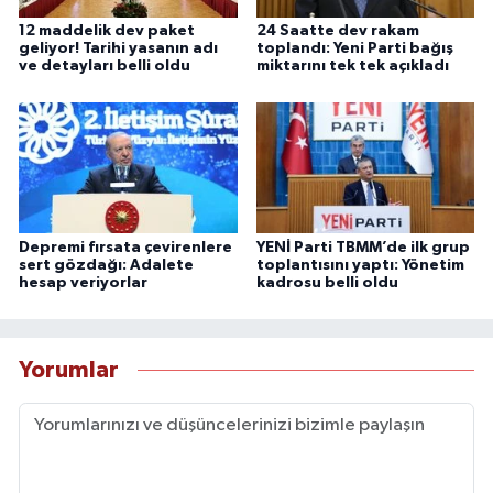
12 maddelik dev paket
24 Saatte dev rakam
geliyor! Tarihi yasanın adı
toplandı: Yeni Parti bağış
ve detayları belli oldu
miktarını tek tek açıkladı
Depremi fırsata çevirenlere
YENİ Parti TBMM’de ilk grup
sert gözdağı: Adalete
toplantısını yaptı: Yönetim
hesap veriyorlar
kadrosu belli oldu
Yorumlar