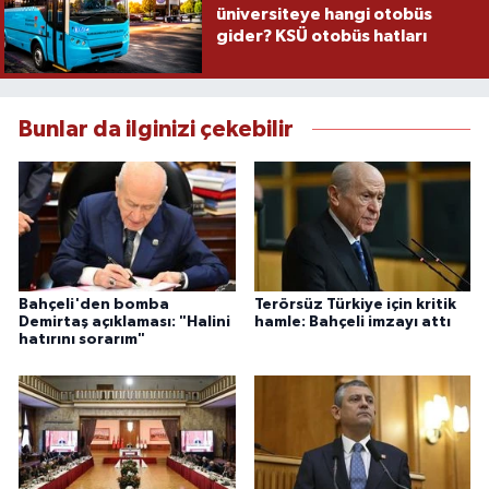
üniversiteye hangi otobüs
gider? KSÜ otobüs hatları
Bunlar da ilginizi çekebilir
Bahçeli'den bomba
Terörsüz Türkiye için kritik
Demirtaş açıklaması: "Halini
hamle: Bahçeli imzayı attı
hatırını sorarım"