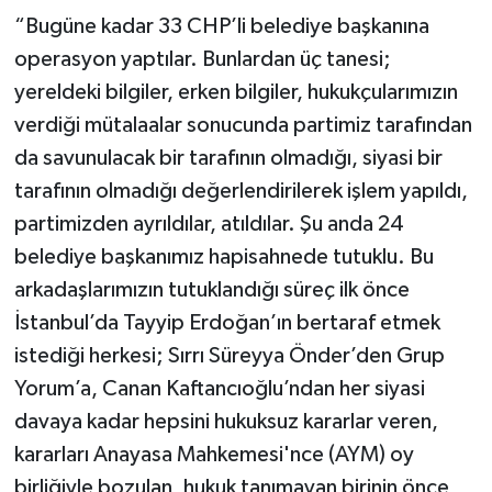
“Bugüne kadar 33 CHP’li belediye başkanına
TEKNOLOJİ
operasyon yaptılar. Bunlardan üç tanesi;
yereldeki bilgiler, erken bilgiler, hukukçularımızın
YAŞAM
verdiği mütalaalar sonucunda partimiz tarafından
da savunulacak bir tarafının olmadığı, siyasi bir
KÜLTÜR SANAT
tarafının olmadığı değerlendirilerek işlem yapıldı,
partimizden ayrıldılar, atıldılar. Şu anda 24
belediye başkanımız hapisahnede tutuklu. Bu
arkadaşlarımızın tutuklandığı süreç ilk önce
İstanbul’da Tayyip Erdoğan’ın bertaraf etmek
istediği herkesi; Sırrı Süreyya Önder’den Grup
Yorum’a, Canan Kaftancıoğlu’ndan her siyasi
davaya kadar hepsini hukuksuz kararlar veren,
kararları Anayasa Mahkemesi'nce (AYM) oy
birliğiyle bozulan, hukuk tanımayan birinin önce