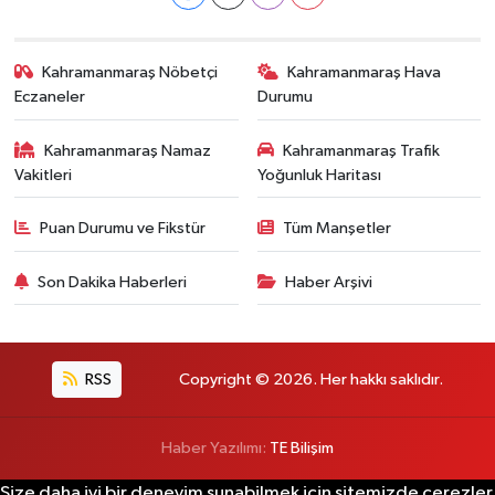
Kahramanmaraş Nöbetçi
Kahramanmaraş Hava
Eczaneler
Durumu
Kahramanmaraş Namaz
Kahramanmaraş Trafik
Vakitleri
Yoğunluk Haritası
Puan Durumu ve Fikstür
Tüm Manşetler
Son Dakika Haberleri
Haber Arşivi
RSS
Copyright © 2026. Her hakkı saklıdır.
Haber Yazılımı:
TE Bilişim
Size daha iyi bir deneyim sunabilmek için sitemizde çerezler