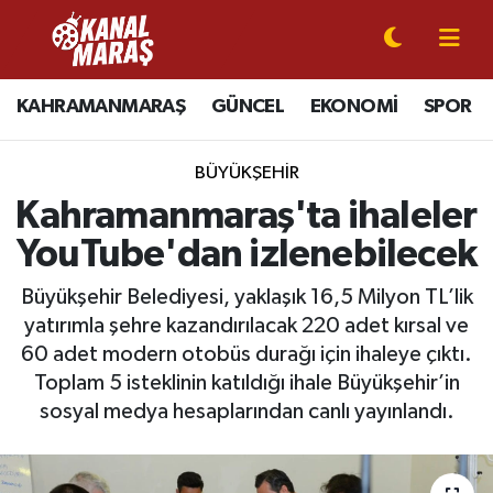
CANLI YAYIN
Kahramanmaraş Nöbetçi Eczaneler
KAHRAMANMARAŞ
GÜNCEL
EKONOMİ
SPOR
KAHRAMANMARAŞ
Kahramanmaraş Hava Durumu
BÜYÜKŞEHİR
GÜNCEL
Kahramanmaraş Namaz Vakitleri
Kahramanmaraş'ta ihaleler
YouTube'dan izlenebilecek
SPOR
Kahramanmaraş Trafik Yoğunluk Haritası
Büyükşehir Belediyesi, yaklaşık 16,5 Milyon TL’lik
SİYASET
Süper Lig Puan Durumu ve Fikstür
yatırımla şehre kazandırılacak 220 adet kırsal ve
60 adet modern otobüs durağı için ihaleye çıktı.
EKONOMİ
Tüm Manşetler
Toplam 5 isteklinin katıldığı ihale Büyükşehir’in
sosyal medya hesaplarından canlı yayınlandı.
GÜNDEM
Son Dakika Haberleri
MAGAZİN
Haber Arşivi