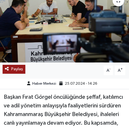
SAĞLIK
EĞİTİM
BÖLGE
KEŞFET
POPÜLER
Paylaş
-
+
A
A
DÜNYA
Haber Merkezi
25.07.2024 - 14:26
Başkan Fırat Görgel öncülüğünde şeffaf, katılımcı
TREND
ve adil yönetim anlayışıyla faaliyetlerini sürdüren
MEDYA
Kahramanmaraş Büyükşehir Belediyesi, ihaleleri
canlı yayınlamaya devam ediyor. Bu kapsamda,
OTOMOTİV