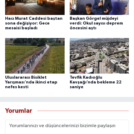
Hacı Murat Caddesi baştan
Başkan Görgel müjdeyi
sona değişiyor: Gece
verdi: Okul sayısı deprem
mesaisi başladı
öncesini aştı
Uluslararası Bisiklet
Tevfik Kadıoğlu
Yarışması'nda ikinci etap
Kavşağı’nda bekleme 22
nefes kesti
saniye
Yorumlar