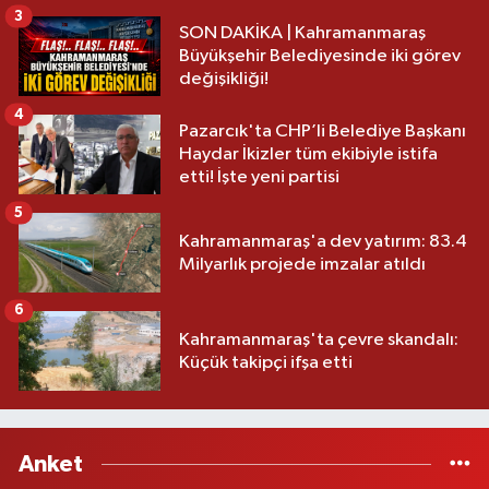
3
SON DAKİKA | Kahramanmaraş
Büyükşehir Belediyesinde iki görev
değişikliği!
4
Pazarcık'ta CHP’li Belediye Başkanı
Haydar İkizler tüm ekibiyle istifa
etti! İşte yeni partisi
5
Kahramanmaraş'a dev yatırım: 83.4
Milyarlık projede imzalar atıldı
6
Kahramanmaraş'ta çevre skandalı:
Küçük takipçi ifşa etti
Anket