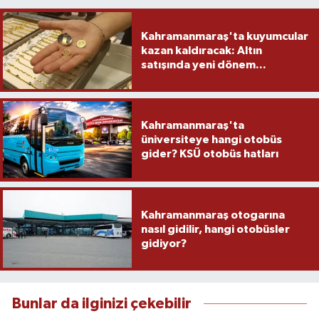
Kahramanmaraş'ta kuyumcular
kazan kaldıracak: Altın
satışında yeni dönem...
Kahramanmaraş'ta
üniversiteye hangi otobüs
gider? KSÜ otobüs hatları
Kahramanmaraş otogarına
nasıl gidilir, hangi otobüsler
gidiyor?
Bunlar da ilginizi çekebilir