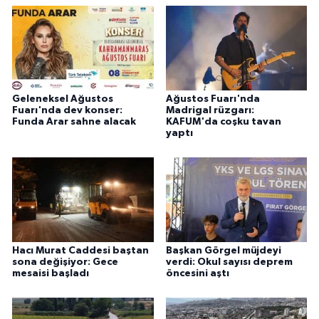
Geleneksel Ağustos
Ağustos Fuarı'nda
Fuarı'nda dev konser:
Madrigal rüzgarı:
Funda Arar sahne alacak
KAFUM'da coşku tavan
yaptı
Hacı Murat Caddesi baştan
Başkan Görgel müjdeyi
sona değişiyor: Gece
verdi: Okul sayısı deprem
mesaisi başladı
öncesini aştı