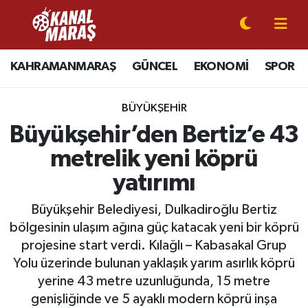
CANLI YAYIN
Kahramanmaraş Nöbetçi Eczaneler
KAHRAMANMARAŞ
GÜNCEL
EKONOMİ
SPOR
KAHRAMANMARAŞ
Kahramanmaraş Hava Durumu
BÜYÜKŞEHİR
GÜNCEL
Kahramanmaraş Namaz Vakitleri
Büyükşehir’den Bertiz’e 43
metrelik yeni köprü
SPOR
Kahramanmaraş Trafik Yoğunluk Haritası
yatırımı
SİYASET
Süper Lig Puan Durumu ve Fikstür
Büyükşehir Belediyesi, Dulkadiroğlu Bertiz
bölgesinin ulaşım ağına güç katacak yeni bir köprü
EKONOMİ
Tüm Manşetler
projesine start verdi. Kılağlı – Kabasakal Grup
Yolu üzerinde bulunan yaklaşık yarım asırlık köprü
GÜNDEM
Son Dakika Haberleri
yerine 43 metre uzunluğunda, 15 metre
MAGAZİN
Haber Arşivi
genişliğinde ve 5 ayaklı modern köprü inşa