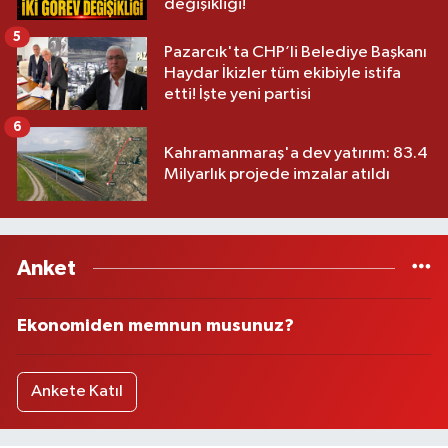
değişikliği!
5
Pazarcık'ta CHP’li Belediye Başkanı
Haydar İkizler tüm ekibiyle istifa
etti! İşte yeni partisi
6
Kahramanmaraş'a dev yatırım: 83.4
Milyarlık projede imzalar atıldı
Anket
Ekonomiden memnun musunuz?
Ankete Katıl