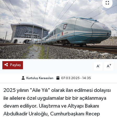
SAĞLIK
EĞİTİM
BÖLGE
KEŞFET
POPÜLER
Paylaş
-
+
A
A
DÜNYA
Kurtuluş Karaaslan
07.03.2025 - 14:35
TREND
2025 yılının "Aile Yılı" olarak ilan edilmesi dolayısı
ile ailelere özel uygulamalar bir bir açıklanmaya
MEDYA
devam ediliyor. Ulaştırma ve Altyapı Bakanı
Abdulkadir Uraloğlu, Cumhurbaşkanı Recep
OTOMOTİV