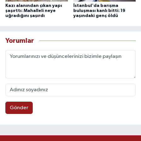
Kazı alanından çıkan yapı
İstanbul'da barışma
şaşırttı: Mahalleli neye
buluşması kanlı bitti: 19
uğradığını şaşırdı
yaşındaki genç öldü
Yorumlar
Gönder