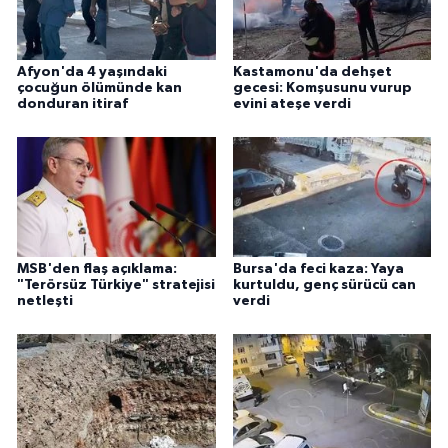
Afyon'da 4 yaşındaki
Kastamonu'da dehşet
çocuğun ölümünde kan
gecesi: Komşusunu vurup
donduran itiraf
evini ateşe verdi
MSB'den flaş açıklama:
Bursa'da feci kaza: Yaya
"Terörsüz Türkiye" stratejisi
kurtuldu, genç sürücü can
netleşti
verdi