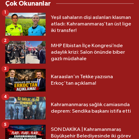
Çok Okunanlar
1
Yeşil sahaların dişi aslanları klasman
atladı: Kahramanmaraş’tan üst lige
iki transfer!
2
MHP Elbistan İlçe Kongresi’nde
adaylık krizi: Salon önünde biber
gazlı müdahale
3
Karaaslan'ın Tekke yazısına
Erkoç'tan açıklama!
4
Kahramanmaraş sağlık camiasında
deprem: Sendika başkanı istifa etti
5
SON DAKİKA | Kahramanmaraş
Büyükşehir Belediyesinde iki görev