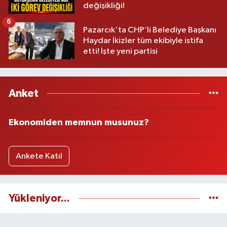
değişikliği!
6
Pazarcık'ta CHP’li Belediye Başkanı
Haydar İkizler tüm ekibiyle istifa
etti! İşte yeni partisi
Anket
Ekonomiden memnun musunuz?
Ankete Katıl
Yükleniyor...