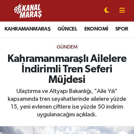
CANLI YAYIN
Kahramanmaraş Nöbetçi Eczaneler
KAHRAMANMARAŞ
GÜNCEL
EKONOMİ
SPOR
KAHRAMANMARAŞ
Kahramanmaraş Hava Durumu
GÜNDEM
GÜNCEL
Kahramanmaraş Namaz Vakitleri
Kahramanmaraşlı Ailelere
İndirimli Tren Seferi
SPOR
Kahramanmaraş Trafik Yoğunluk Haritası
Müjdesi
SİYASET
Süper Lig Puan Durumu ve Fikstür
Ulaştırma ve Altyapı Bakanlığı, "Aile Yılı"
kapsamında tren seyahatlerinde ailelere yüzde
EKONOMİ
Tüm Manşetler
15, yeni evlenen çiftlere ise yüzde 50 indirim
GÜNDEM
Son Dakika Haberleri
uygulanacağını açıkladı.
MAGAZİN
Haber Arşivi