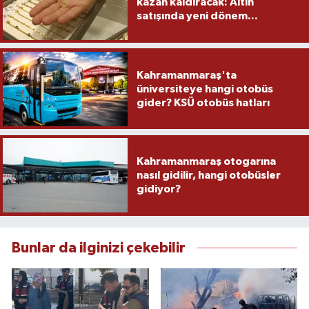
kazan kaldıracak: Altın
satışında yeni dönem...
Kahramanmaraş'ta
üniversiteye hangi otobüs
gider? KSÜ otobüs hatları
Kahramanmaraş otogarına
nasıl gidilir, hangi otobüsler
gidiyor?
Bunlar da ilginizi çekebilir